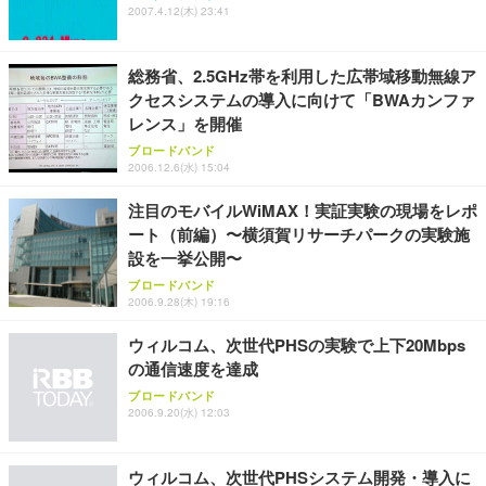
ワーク チェア 強化バックレスト 30度ロッキング機
ー フルHD（1920×1080）VA 非光沢 HDMI/DisplayP
限定】 Smart Basic アイリスオーヤマ ペットシーツ
2007.4.12(木) 23:41
能 人間工学 椅子 腰サポート 90度跳ね上げ式アーム
ort/VGA スピーカー内蔵 高さ調整 スイベル VESA対
超厚型 お徳用 ワイド 100枚入 (x 1) (ケース販売)
レスト 3Dヘッドレスト ハンガー付き 高反発クッシ
応 ComfortView ビジネス向け
￥7,680
￥15,800
￥3,670
ョン PCチェア 通気性メッシュ ゲーミング/勉強/事
総務省、2.5GHz帯を利用した広帯域移動無線ア
務用 おしゃれ パソコンチェア (ホワイト)
クセスシステムの導入に向けて「BWAカンファ
ANDWINT オフィスチェア デスクチェア 肘なし メ
【MiniLED/24.5inch/280Hz/FHD】GRAPHT THE S
レンス」を開催
アイリスオーヤマ ペットシーツ 超厚型 お徳用 レギ
ッシュ 通気性 ランバーサポート付き 腰サポート ガ
HOOTER Gaming Monitor 24” Essential ゲーミン
ュラー 200枚入【Amazon.co.jp限定】
ス圧無段階昇降 360度回転 キャスター付き コンパク
グモニター QD 24.5インチ 1ms FHD 量子ドット 残
ブロードバンド
2006.12.6(水) 15:04
ト 幅52×奥行58.5×高さ84～96cm テレワーク 在宅
像低減 (3年保証 | 輝点保証 | 日本メーカー)
￥3,731
￥4,139
￥34,980
勤務 ブラック
注目のモバイルWiMAX！実証実験の現場をレポ
ート（前編）〜横須賀リサーチパークの実験施
設を一挙公開〜
ブロードバンド
2006.9.28(木) 19:16
ウィルコム、次世代PHSの実験で上下20Mbps
の通信速度を達成
ブロードバンド
2006.9.20(水) 12:03
ウィルコム、次世代PHSシステム開発・導入に