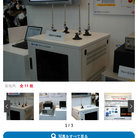
基地局
全 11 枚
‹
1
/
3
写真をすべて見る