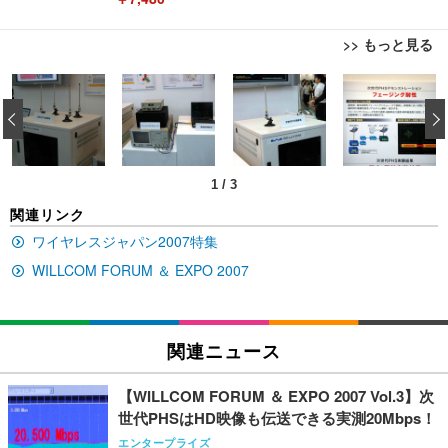
>> もっと見る
[EdoErgo] オフィスチェア 椅子 テレワーク 疲れな
EIZO ビジネス向けプレミアムモニター | FlexScan
Amazonベーシック ペットシーツ 薄型 レギュラー 1
い 跳ね上げ式アームレスト コンパクト 約105度ロッ
EV3240X-WT | 31.5型4K UHD・USB Type-C・ホワ
‹
回使い捨て 無香料 ホワイト 300枚
キング pc 事務椅子 360度回転 座面昇降 強化ナイロ
イト
ン樹脂ベース 通気性メッシュ 在宅ワーク H-WY01
￥3,373
￥5,699
￥105,595
(黒網+黒枠+黒足)
1
/
3
EIZO ビジネス向けプレミアムモニター | FlexScan
SIHOO B100 オフィスチェア／デスクチェア メッシ
Amazonベーシック ペットシーツ 厚型 ワイド 42枚
関連リンク
EV2740X-WT | 27.0型4K UHD・USB Type-C・ホワ
ュチェア 人間工学 疲れない ブラック
x2袋(84枚) ホワイト(吸収面:ライトブルー)
イト
ワイヤレスジャパン2007特集
￥27,999
￥3,234
￥109,572
WILLCOM FORUM ＆ EXPO 2007
Sezlife オフィスチェア デスクチェア 疲れない テレ
【純正品】27"ゲーミングモニター DualSense 充電
ネオ・ルーライフ ネオ・オムツ L 中型犬用 26枚入
ワーク チェア 強化バックレスト 30度ロッキング機
フック付き（CFI-ZDM1J）
り 単品
関連ニュース
能 人間工学 椅子 腰サポート 90度跳ね上げ式アーム
レスト 3Dヘッドレスト ハンガー付き 高反発クッシ
￥49,979
￥1,800
￥7,680
ョン PCチェア 通気性メッシュ ゲーミング/勉強/事
【WILLCOM FORUM ＆ EXPO 2007 Vol.3】次
務用 おしゃれ パソコンチェア (ブラック)
世代PHSはHD映像も伝送できる実測20Mbps！
Sezlife オフィスチェア デスクチェア 疲れない テレ
【整備済み品】Dell E2724HS 27インチ 液晶モニタ
Smart Basic(スマートベーシック) 【Amazon.co.jp
エンタープライズ