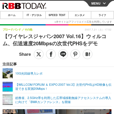
MENU
CLOSE
ホーム
IT・デジタル
SPEED TEST
エンタメ
ライフ
ホーム
IT・デジタル
ブロードバンド
その他
2007.7.21（土）17:52
【ワイヤレスジャパン2007 Vol.16】ウィルコ
IT・デジタルTOP
スマートフォン
SPEED TEST
ム、伝送速度20Mbpsの次世代PHSをデモ
ネタ
ガジェット・ツール
エンタメ
ショッピング
その他
エンタメTOP
映画・ドラマ
ライフ
注目記事
韓流・K-POP
韓国・芸能
ライフTOP
グルメ
リリース一覧
10G光回線導入レポ
音楽
スポーツ
ペット
ショッピング
プッシュ通知の停止方法
【WILLCOM FORUM ＆ EXPO 2007 Vol.3】次世代PHSはHD映像も伝
送できる実測20Mbps！
グラビア
ブログ
その他
総務省、2.5GHz帯を利用した広帯域移動無線アクセスシステムの導入
ショッピング
その他
に向けて「BWAカンファレンス」を開催