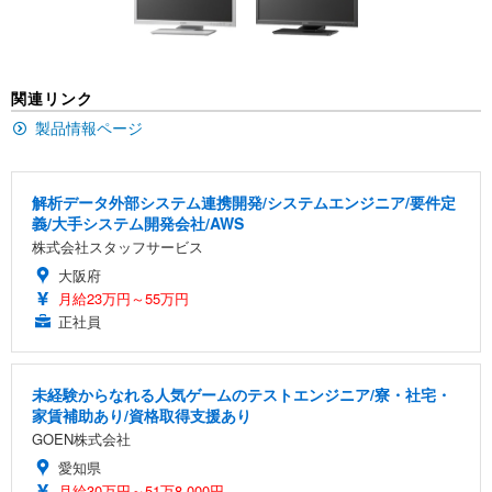
ン樹脂ベース 通気性メッシュ 在宅ワーク H-WY01
￥3,373
￥5,699
￥105,595
(黒網+黒枠+黒足)
EIZO ビジネス向けプレミアムモニター | FlexScan
SIHOO B100 オフィスチェア／デスクチェア メッシ
Amazonベーシック ペットシーツ 厚型 ワイド 42枚
関連リンク
EV2740X-WT | 27.0型4K UHD・USB Type-C・ホワ
ュチェア 人間工学 疲れない ブラック
x2袋(84枚) ホワイト(吸収面:ライトブルー)
イト
製品情報ページ
￥27,999
￥3,234
￥109,572
解析データ外部システム連携開発/システムエンジニア/要件定
Sezlife オフィスチェア デスクチェア 疲れない テレ
【純正品】27"ゲーミングモニター DualSense 充電
ネオ・ルーライフ ネオ・オムツ L 中型犬用 26枚入
義/大手システム開発会社/AWS
ワーク チェア 強化バックレスト 30度ロッキング機
フック付き（CFI-ZDM1J）
り 単品
株式会社スタッフサービス
能 人間工学 椅子 腰サポート 90度跳ね上げ式アーム
レスト 3Dヘッドレスト ハンガー付き 高反発クッシ
￥49,979
￥1,800
大阪府
￥7,680
ョン PCチェア 通気性メッシュ ゲーミング/勉強/事
月給23万円～55万円
務用 おしゃれ パソコンチェア (ブラック)
正社員
Sezlife オフィスチェア デスクチェア 疲れない テレ
【整備済み品】Dell E2724HS 27インチ 液晶モニタ
Smart Basic(スマートベーシック) 【Amazon.co.jp
ワーク チェア 強化バックレスト 30度ロッキング機
ー フルHD（1920×1080）VA 非光沢 HDMI/DisplayP
限定】 Smart Basic アイリスオーヤマ ペットシーツ
能 人間工学 椅子 腰サポート 90度跳ね上げ式アーム
ort/VGA スピーカー内蔵 高さ調整 スイベル VESA対
超厚型 お徳用 ワイド 100枚入 (x 1) (ケース販売)
未経験からなれる人気ゲームのテストエンジニア/寮・社宅・
レスト 3Dヘッドレスト ハンガー付き 高反発クッシ
応 ComfortView ビジネス向け
￥7,680
￥15,800
￥3,670
家賃補助あり/資格取得支援あり
ョン PCチェア 通気性メッシュ ゲーミング/勉強/事
GOEN株式会社
務用 おしゃれ パソコンチェア (ホワイト)
愛知県
ANDWINT オフィスチェア デスクチェア 肘なし メ
【MiniLED/24.5inch/280Hz/FHD】GRAPHT THE S
アイリスオーヤマ ペットシーツ 超厚型 お徳用 レギ
ッシュ 通気性 ランバーサポート付き 腰サポート ガ
HOOTER Gaming Monitor 24” Essential ゲーミン
月給30万円～51万8,000円