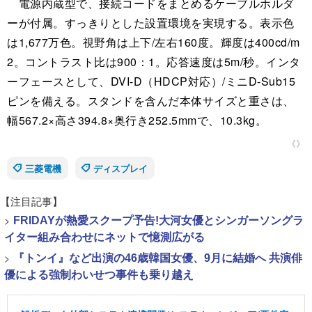
電源内蔵型で、接続コードをまとめるケーブルホルダ
ーが付属。すっきりとした設置環境を実現する。表示色
は1,677万色。視野角は上下/左右160度。輝度は400cd/m
2。コントラスト比は900：1。応答速度は5m/秒。インタ
ーフェースとして、DVI-D（HDCP対応）/ミニD-Sub15
ピンを備える。スタンドを含んだ本体サイズと重さは、
幅567.2×高さ394.8×奥行き252.5mmで、10.3kg。
《》
三菱電機
ディスプレイ
【注目記事】
>
FRIDAYが熱愛スクープ予告!大河女優とシンガーソングラ
イター組み合わせにネットで憶測広がる
>
『トンイ』など出演の46歳韓国女優、9月に結婚へ 共演俳
優による強制わいせつ事件も乗り越え