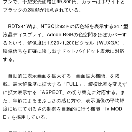
プンで、予想実売価格は99,800円。カラーはホワイトと
ブラックの2種類が用意されている。
RDT241Wは、NTSC比92％の広色域を表示する24.1型
液晶ディスプレイ。Adobe RGBの色空間をほぼカバーす
るという。解像度は1,920×1,200ピクセル（WUXGA）。
映像信号を正確に映し出すドットバイドット表示に対応
する。
自動的に表示画面を拡大する「画面拡大機能」を搭
載。最大解像度に拡大する「FULL」、縦横比率を変えず
に拡大表示する「ASPECT」の切り替えに対応する。ま
た、年齢によるまぶしさの感じ方や、表示画像の平均輝
度に応じて明るさの制御を自動的に行う機能「IV MOD
E」を採用している。