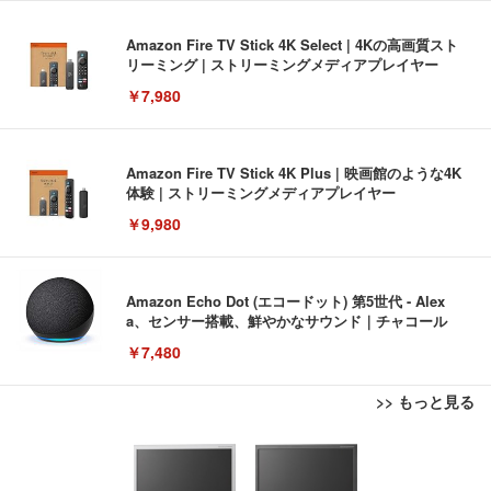
Amazon Fire TV Stick 4K Select | 4Kの高画質スト
リーミング | ストリーミングメディアプレイヤー
￥7,980
Amazon Fire TV Stick 4K Plus | 映画館のような4K
体験 | ストリーミングメディアプレイヤー
￥9,980
Amazon Echo Dot (エコードット) 第5世代 - Alex
a、センサー搭載、鮮やかなサウンド｜チャコール
￥7,480
>> もっと見る
[EdoErgo] オフィスチェア 椅子 テレワーク 疲れな
EIZO ビジネス向けプレミアムモニター | FlexScan
Amazonベーシック ペットシーツ 薄型 レギュラー 1
い 跳ね上げ式アームレスト コンパクト 約105度ロッ
EV3240X-WT | 31.5型4K UHD・USB Type-C・ホワ
回使い捨て 無香料 ホワイト 300枚
キング pc 事務椅子 360度回転 座面昇降 強化ナイロ
イト