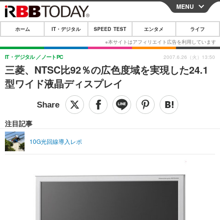
MENU
CLOSE
ホーム
IT・デジタル
SPEED TEST
エンタメ
ライフ
ホーム
IT・デジタル
IT・デジタル
ノートPC
2007.6.26（火）13:50
三菱、NTSC比92％の広色度域を実現した24.1
IT・デジタルTOP
スマートフォン
SPEED TEST
型ワイド液晶ディスプレイ
ネタ
ガジェット・ツール
エンタメ
ショッピング
その他
エンタメTOP
映画・ドラマ
ライフ
注目記事
韓流・K-POP
韓国・芸能
ライフTOP
グルメ
リリース一覧
10G光回線導入レポ
音楽
スポーツ
ペット
ショッピング
プッシュ通知の停止方法
グラビア
ブログ
その他
ショッピング
その他