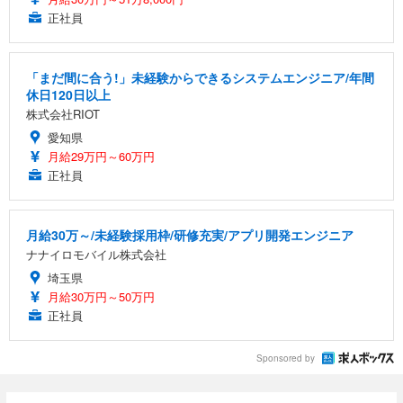
ュラー 200枚入【Amazon.co.jp限定】
ス圧無段階昇降 360度回転 キャスター付き コンパク
グモニター QD 24.5インチ 1ms FHD 量子ドット 残
正社員
ト 幅52×奥行58.5×高さ84～96cm テレワーク 在宅
像低減 (3年保証 | 輝点保証 | 日本メーカー)
￥3,731
￥4,139
￥34,980
勤務 ブラック
「まだ間に合う!」未経験からできるシステムエンジニア/年間
休日120日以上
株式会社RIOT
愛知県
月給29万円～60万円
正社員
月給30万～/未経験採用枠/研修充実/アプリ開発エンジニア
ナナイロモバイル株式会社
埼玉県
月給30万円～50万円
正社員
Sponsored by