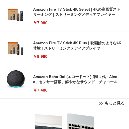
Amazon Fire TV Stick 4K Select | 4Kの高画質スト
リーミング | ストリーミングメディアプレイヤー
￥7,980
Amazon Fire TV Stick 4K Plus | 映画館のような4K
体験 | ストリーミングメディアプレイヤー
￥9,980
Amazon Echo Dot (エコードット) 第5世代 - Alex
a、センサー搭載、鮮やかなサウンド｜チャコール
￥7,480
>> もっと見る
[EdoErgo] オフィスチェア 椅子 テレワーク 疲れな
EIZO ビジネス向けプレミアムモニター | FlexScan
Amazonベーシック ペットシーツ 薄型 レギュラー 1
い 跳ね上げ式アームレスト コンパクト 約105度ロッ
EV3240X-WT | 31.5型4K UHD・USB Type-C・ホワ
回使い捨て 無香料 ホワイト 300枚
キング pc 事務椅子 360度回転 座面昇降 強化ナイロ
イト