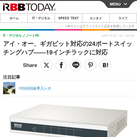
MENU
CLOSE
ホーム
IT・デジタル
SPEED TEST
エンタメ
ライフ
ホーム
IT・デジタル
IT・デジタル
ノートPC
2007.5.30（水）20:06
アイ・オー、ギガビット対応の24ポートスイッ
IT・デジタルTOP
スマートフォン
SPEED TEST
チングハブ——19インチラックに対応
ネタ
ガジェット・ツール
エンタメ
ショッピング
その他
エンタメTOP
映画・ドラマ
ライフ
注目記事
韓流・K-POP
韓国・芸能
ライフTOP
グルメ
リリース一覧
10G光回線導入レポ
音楽
スポーツ
ペット
ショッピング
プッシュ通知の停止方法
グラビア
ブログ
その他
ショッピング
その他