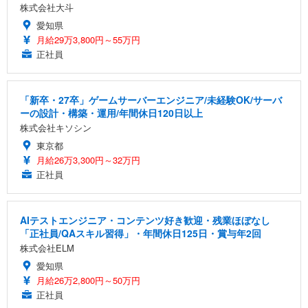
ス圧無段階昇降 360度回転 キャスター付き コンパク
グモニター QD 24.5インチ 1ms FHD 量子ドット 残
株式会社大斗
ト 幅52×奥行58.5×高さ84～96cm テレワーク 在宅
像低減 (3年保証 | 輝点保証 | 日本メーカー)
￥3,731
￥4,139
￥34,980
愛知県
勤務 ブラック
月給29万3,800円～55万円
正社員
「新卒・27卒」ゲームサーバーエンジニア/未経験OK/サーバ
ーの設計・構築・運用/年間休日120日以上
株式会社キソシン
東京都
月給26万3,300円～32万円
正社員
AIテストエンジニア・コンテンツ好き歓迎・残業ほぼなし
「正社員/QAスキル習得」・年間休日125日・賞与年2回
株式会社ELM
愛知県
月給26万2,800円～50万円
正社員