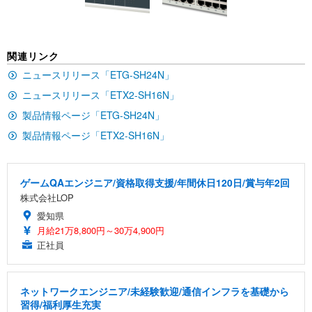
ン樹脂ベース 通気性メッシュ 在宅ワーク H-WY01
￥3,373
￥5,699
￥105,595
(黒網+黒枠+黒足)
EIZO ビジネス向けプレミアムモニター | FlexScan
SIHOO B100 オフィスチェア／デスクチェア メッシ
Amazonベーシック ペットシーツ 厚型 ワイド 42枚
関連リンク
EV2740X-WT | 27.0型4K UHD・USB Type-C・ホワ
ュチェア 人間工学 疲れない ブラック
x2袋(84枚) ホワイト(吸収面:ライトブルー)
イト
ニュースリリース「ETG-SH24N」
￥27,999
￥3,234
￥109,572
ニュースリリース「ETX2-SH16N」
製品情報ページ「ETG-SH24N」
Sezlife オフィスチェア デスクチェア 疲れない テレ
【純正品】27"ゲーミングモニター DualSense 充電
ネオ・ルーライフ ネオ・オムツ L 中型犬用 26枚入
製品情報ページ「ETX2-SH16N」
ワーク チェア 強化バックレスト 30度ロッキング機
フック付き（CFI-ZDM1J）
り 単品
能 人間工学 椅子 腰サポート 90度跳ね上げ式アーム
レスト 3Dヘッドレスト ハンガー付き 高反発クッシ
￥49,979
￥1,800
￥7,680
ョン PCチェア 通気性メッシュ ゲーミング/勉強/事
ゲームQAエンジニア/資格取得支援/年間休日120日/賞与年2回
務用 おしゃれ パソコンチェア (ブラック)
株式会社LOP
Sezlife オフィスチェア デスクチェア 疲れない テレ
【整備済み品】Dell E2724HS 27インチ 液晶モニタ
Smart Basic(スマートベーシック) 【Amazon.co.jp
愛知県
ワーク チェア 強化バックレスト 30度ロッキング機
ー フルHD（1920×1080）VA 非光沢 HDMI/DisplayP
限定】 Smart Basic アイリスオーヤマ ペットシーツ
月給21万8,800円～30万4,900円
能 人間工学 椅子 腰サポート 90度跳ね上げ式アーム
ort/VGA スピーカー内蔵 高さ調整 スイベル VESA対
超厚型 お徳用 ワイド 100枚入 (x 1) (ケース販売)
正社員
レスト 3Dヘッドレスト ハンガー付き 高反発クッシ
応 ComfortView ビジネス向け
￥7,680
￥15,800
￥3,670
ョン PCチェア 通気性メッシュ ゲーミング/勉強/事
務用 おしゃれ パソコンチェア (ホワイト)
ネットワークエンジニア/未経験歓迎/通信インフラを基礎から
ANDWINT オフィスチェア デスクチェア 肘なし メ
【MiniLED/24.5inch/280Hz/FHD】GRAPHT THE S
アイリスオーヤマ ペットシーツ 超厚型 お徳用 レギ
ッシュ 通気性 ランバーサポート付き 腰サポート ガ
HOOTER Gaming Monitor 24” Essential ゲーミン
習得/福利厚生充実
ュラー 200枚入【Amazon.co.jp限定】