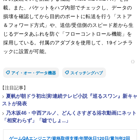
載。また、パケットをハブ内部でチェックし、データの
損壊を確認してから目的のポートに転送を行う「ストア
＆フォワード方式」や、送信/受信側のスピード差から生
じるデータあふれを防ぐ「フローコントロール機能」を
採用している。付属のアダプタを使用して、19インチラ
ックに設置が可能。
《》
アイ・オー・データ機器
スイッチングハブ
【注目記事】
>
夏帆が朝ドラ初出演!連続テレビ小説『巡るスワン』新キャ
ストが発表
>
乃木坂46・中西アルノ、どんくさすぎる浴衣動画にネット
「相変わらず」「嘘でしょ...」
ゲームQAエンジニア/資格取得支援/年間休日120日/賞与年2回