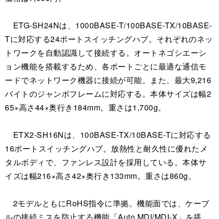
ETG-SH24Nは、1000BASE-T/100BASE-TX/10BASE-
Tに対応する24ポートスイッチングハブ。それぞれのネッ
トワークを自動認識して接続する。オートネゴシエーシ
ョン機能を搭載するため、各ポートごとに最適な通信モ
ードでネットワーク機器に接続が可能。また、最大9,216
バイトのジャンボフレームに対応する。本体サイズは幅2
65×高さ44×奥行き184mm。重さは1,700g。
ETX2-SH16Nは、100BASE-TX/10BASE-Tに対応する
16ポートスイッチングハブ。放熱性と耐久性に優れたメ
タルボディで、ファンレス設計を採用している。本体サ
イズは幅216×高さ42×奥行き133mm。重さは860g。
2モデルともにRoHS指令に準拠。機能面では、ケーブ
ルの接続ミスを防止する機能「Auto MDI/MDI-X」を搭