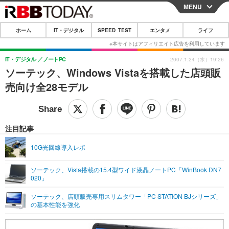
MENU
CLOSE
ホーム
IT・デジタル
SPEED TEST
エンタメ
ライフ
ホーム
IT・デジタル
IT・デジタル
ノートPC
2007.1.24（水）19:26
ソーテック、Windows Vistaを搭載した店頭販
IT・デジタルTOP
スマートフォン
SPEED TEST
売向け全28モデル
ネタ
ガジェット・ツール
エンタメ
ショッピング
その他
エンタメTOP
映画・ドラマ
ライフ
注目記事
韓流・K-POP
韓国・芸能
ライフTOP
グルメ
リリース一覧
10G光回線導入レポ
音楽
スポーツ
ペット
ショッピング
プッシュ通知の停止方法
ソーテック、Vista搭載の15.4型ワイド液晶ノートPC「WinBook DN7
020」
グラビア
ブログ
その他
ソーテック、店頭販売専用スリムタワー「PC STATION BJシリーズ」
ショッピング
その他
の基本性能を強化