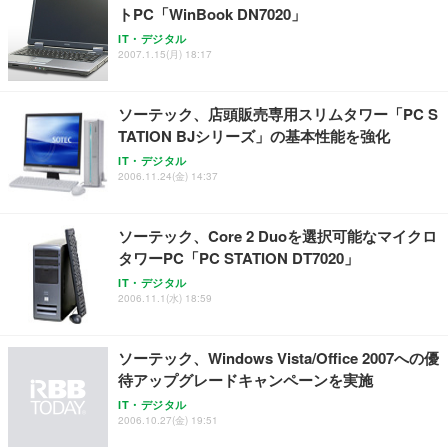
トPC「WinBook DN7020」
Sezlife オフィスチェア デスクチェア 疲れない テレ
【純正品】27"ゲーミングモニター DualSense 充電
ネオ・ルーライフ ネオ・オムツ L 中型犬用 26枚入
IT・デジタル
ワーク チェア 強化バックレスト 30度ロッキング機
2007.1.15(月) 18:17
フック付き（CFI-ZDM1J）
り 単品
能 人間工学 椅子 腰サポート 90度跳ね上げ式アーム
レスト 3Dヘッドレスト ハンガー付き 高反発クッシ
￥49,979
￥1,800
￥7,680
ョン PCチェア 通気性メッシュ ゲーミング/勉強/事
ソーテック、店頭販売専用スリムタワー「PC S
務用 おしゃれ パソコンチェア (ブラック)
TATION BJシリーズ」の基本性能を強化
Sezlife オフィスチェア デスクチェア 疲れない テレ
【整備済み品】Dell E2724HS 27インチ 液晶モニタ
Smart Basic(スマートベーシック) 【Amazon.co.jp
IT・デジタル
ワーク チェア 強化バックレスト 30度ロッキング機
ー フルHD（1920×1080）VA 非光沢 HDMI/DisplayP
限定】 Smart Basic アイリスオーヤマ ペットシーツ
2006.11.24(金) 14:37
能 人間工学 椅子 腰サポート 90度跳ね上げ式アーム
ort/VGA スピーカー内蔵 高さ調整 スイベル VESA対
超厚型 お徳用 ワイド 100枚入 (x 1) (ケース販売)
レスト 3Dヘッドレスト ハンガー付き 高反発クッシ
応 ComfortView ビジネス向け
￥7,680
￥15,800
￥3,670
ョン PCチェア 通気性メッシュ ゲーミング/勉強/事
ソーテック、Core 2 Duoを選択可能なマイクロ
務用 おしゃれ パソコンチェア (ホワイト)
タワーPC「PC STATION DT7020」
ANDWINT オフィスチェア デスクチェア 肘なし メ
【MiniLED/24.5inch/280Hz/FHD】GRAPHT THE S
アイリスオーヤマ ペットシーツ 超厚型 お徳用 レギ
ッシュ 通気性 ランバーサポート付き 腰サポート ガ
HOOTER Gaming Monitor 24” Essential ゲーミン
IT・デジタル
ュラー 200枚入【Amazon.co.jp限定】
ス圧無段階昇降 360度回転 キャスター付き コンパク
グモニター QD 24.5インチ 1ms FHD 量子ドット 残
2006.11.1(水) 18:59
ト 幅52×奥行58.5×高さ84～96cm テレワーク 在宅
像低減 (3年保証 | 輝点保証 | 日本メーカー)
￥3,731
￥4,139
￥34,980
勤務 ブラック
ソーテック、Windows Vista/Office 2007への優
待アップグレードキャンペーンを実施
IT・デジタル
2006.10.27(金) 19:51