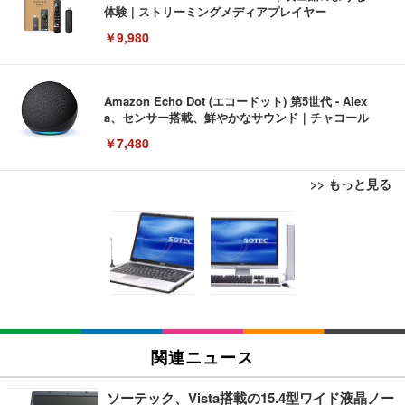
体験 | ストリーミングメディアプレイヤー
￥9,980
Amazon Echo Dot (エコードット) 第5世代 - Alex
a、センサー搭載、鮮やかなサウンド｜チャコール
￥7,480
>> もっと見る
[EdoErgo] オフィスチェア 椅子 テレワーク 疲れな
EIZO ビジネス向けプレミアムモニター | FlexScan
Amazonベーシック ペットシーツ 薄型 レギュラー 1
い 跳ね上げ式アームレスト コンパクト 約105度ロッ
EV3240X-WT | 31.5型4K UHD・USB Type-C・ホワ
回使い捨て 無香料 ホワイト 300枚
キング pc 事務椅子 360度回転 座面昇降 強化ナイロ
イト
ン樹脂ベース 通気性メッシュ 在宅ワーク H-WY01
￥3,373
￥5,699
￥105,595
(黒網+黒枠+黒足)
EIZO ビジネス向けプレミアムモニター | FlexScan
SIHOO B100 オフィスチェア／デスクチェア メッシ
Amazonベーシック ペットシーツ 厚型 ワイド 42枚
EV2740X-WT | 27.0型4K UHD・USB Type-C・ホワ
ュチェア 人間工学 疲れない ブラック
x2袋(84枚) ホワイト(吸収面:ライトブルー)
関連ニュース
イト
￥27,999
￥3,234
￥109,572
ソーテック、Vista搭載の15.4型ワイド液晶ノー