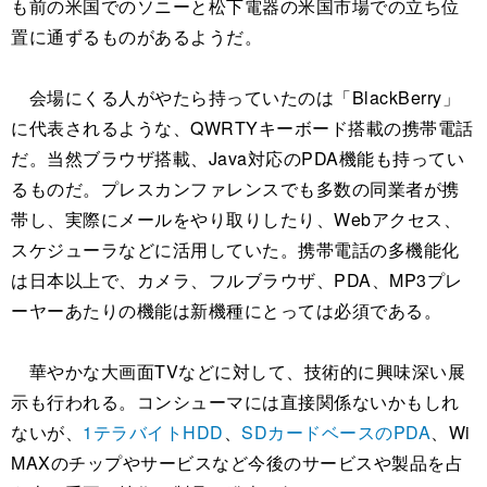
も前の米国でのソニーと松下電器の米国市場での立ち位
置に通ずるものがあるようだ。
会場にくる人がやたら持っていたのは「BlackBerry」
に代表されるような、QWRTYキーボード搭載の携帯電話
だ。当然ブラウザ搭載、Java対応のPDA機能も持ってい
るものだ。プレスカンファレンスでも多数の同業者が携
帯し、実際にメールをやり取りしたり、Webアクセス、
スケジューラなどに活用していた。携帯電話の多機能化
は日本以上で、カメラ、フルブラウザ、PDA、MP3プレ
ーヤーあたりの機能は新機種にとっては必須である。
華やかな大画面TVなどに対して、技術的に興味深い展
示も行われる。コンシューマには直接関係ないかもしれ
ないが、
1テラバイトHDD
、
SDカードベースのPDA
、Wi
MAXのチップやサービスなど今後のサービスや製品を占