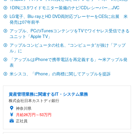
ワーク チェア 強化バックレスト 30度ロッキング機
フック付き（CFI-ZDM1J）
り 単品
能 人間工学 椅子 腰サポート 90度跳ね上げ式アーム
1DINに3.5ワイドモニター装備のナビ/CDレシーバー…JVC
レスト 3Dヘッドレスト ハンガー付き 高反発クッシ
￥49,979
￥1,800
￥7,680
LG電子、Blu-rayとHD DVD両対応プレーヤーをCESに出展 米
ョン PCチェア 通気性メッシュ ゲーミング/勉強/事
発売は07年前半
務用 おしゃれ パソコンチェア (ブラック)
アップル、PCのiTunesコンテンツをTVでワイヤレス受信できる
Sezlife オフィスチェア デスクチェア 疲れない テレ
【整備済み品】Dell E2724HS 27インチ 液晶モニタ
Smart Basic(スマートベーシック) 【Amazon.co.jp
ユニット「Apple TV」
ワーク チェア 強化バックレスト 30度ロッキング機
ー フルHD（1920×1080）VA 非光沢 HDMI/DisplayP
限定】 Smart Basic アイリスオーヤマ ペットシーツ
能 人間工学 椅子 腰サポート 90度跳ね上げ式アーム
ort/VGA スピーカー内蔵 高さ調整 スイベル VESA対
超厚型 お徳用 ワイド 100枚入 (x 1) (ケース販売)
アップルコンピュータの社名、“コンピュータ”が抜け「アップ
レスト 3Dヘッドレスト ハンガー付き 高反発クッシ
応 ComfortView ビジネス向け
￥7,680
￥15,800
￥3,670
ル」に
ョン PCチェア 通気性メッシュ ゲーミング/勉強/事
務用 おしゃれ パソコンチェア (ホワイト)
「アップルはiPhoneで携帯電話を再定義する」〜米アップル発
表
ANDWINT オフィスチェア デスクチェア 肘なし メ
【MiniLED/24.5inch/280Hz/FHD】GRAPHT THE S
アイリスオーヤマ ペットシーツ 超厚型 お徳用 レギ
ッシュ 通気性 ランバーサポート付き 腰サポート ガ
HOOTER Gaming Monitor 24” Essential ゲーミン
米シスコ、「iPhone」の商標に関してアップルを提訴
ュラー 200枚入【Amazon.co.jp限定】
ス圧無段階昇降 360度回転 キャスター付き コンパク
グモニター QD 24.5インチ 1ms FHD 量子ドット 残
ト 幅52×奥行58.5×高さ84～96cm テレワーク 在宅
像低減 (3年保証 | 輝点保証 | 日本メーカー)
￥3,731
￥4,139
￥34,980
勤務 ブラック
資産管理業務に関連するIT・システム業務
株式会社日本カストディ銀行
神奈川県
月給26万円～53万円
正社員