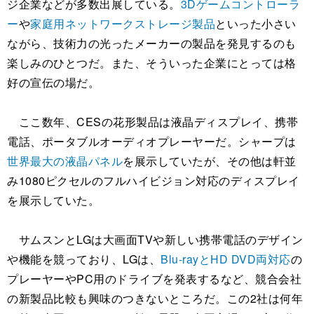
ジ企業などが多数出展している。
3Dゲームコントローラ
ー
や
家庭用ネットワークストレージ製品
といった小さい
ながら、技術力の光ったメーカーの製品を発見するのも
楽しみのひとつだ。また、そういった企業にとっては格
好の宣伝の場だ。
ここ数年、CESの花形製品は液晶ディスプレイ、携帯
電話、ポータブルオーディオプレーヤーだ。シャープは
世界最大の液晶パネル
を展示していたが、その他は軒並
み1080ピクセルのフルハイビジョン対応のディスプレイ
を展示していた。
サムスンとLGは大画面TVや新しい携帯電話のデザイン
や機能を競っており、LGは、
Blu-rayとHD DVD両対応
の
プレーヤーやPC用のドライブを発表するなど、競合会社
の新製品比較も興味のつきないところだ。この2社は何年