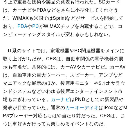
う上で重要な技術や製品の発表も行われた。SDカード
は、カーナビやPDAなどをさらに小型化してくれそう
だ。WiMAXも米国ではSprintなどがサービスを開始して
おり、
PDA
や
PC
がWiMAXチップを内蔵することで、コ
ンピューティングスタイルが変わるかもしれない。
IT系のサイトでは、家電機器やPC関連機器をメインに
取り上げがちだが、CESは、自動車関係の電子機器の展
示も有名だ。具体的には、カーAVやカーナビだ。カーAV
は、自動車用の巨大ウーハー、スピーカー、アンプなど
マニアックな展示のほか、後席用モニターや5.1chサラウ
ンドシステムなどいわゆる後席エンターテインメント市
場もにぎわっている。
カーナビ
はPNDとしての新製品や
発表が目立っていた。通常の
カーオーディオ
はiPodなどM
P3プレーヤー対応ももはや当たり前だった。CESは、じ
つは車好きが行っても楽しめるイベントなのだ。