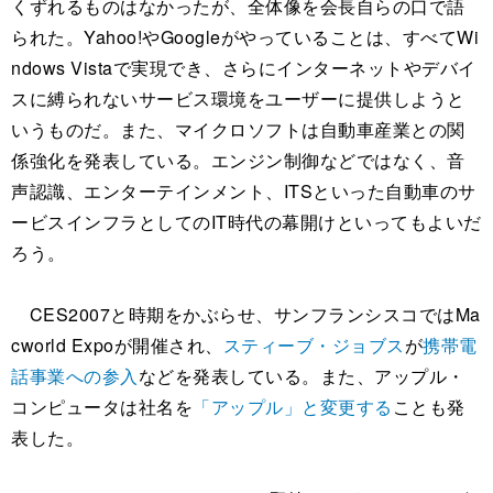
くずれるものはなかったが、全体像を会長自らの口で語
られた。Yahoo!やGoogleがやっていることは、すべてWi
ndows Vistaで実現でき、さらにインターネットやデバイ
スに縛られないサービス環境をユーザーに提供しようと
いうものだ。また、マイクロソフトは自動車産業との関
係強化を発表している。エンジン制御などではなく、音
声認識、エンターテインメント、ITSといった自動車のサ
ービスインフラとしてのIT時代の幕開けといってもよいだ
ろう。
CES2007と時期をかぶらせ、サンフランシスコではMa
cworld Expoが開催され、
スティーブ・ジョブス
が
携帯電
話事業への参入
などを発表している。また、アップル・
コンピュータは社名を
「アップル」と変更する
ことも発
表した。