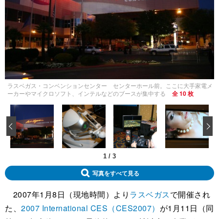
ラスベガス・コンベンションセンター センターホール前。ここに大手家電メ
ーカーやマイクロソフト、インテルなどのブースが集中する
全 10 枚
‹
1
/
3
写真をすべて見る
2007年1月8日（現地時間）より
ラスベガス
で開催され
た、
2007 International CES（CES2007）
が1月11日（同