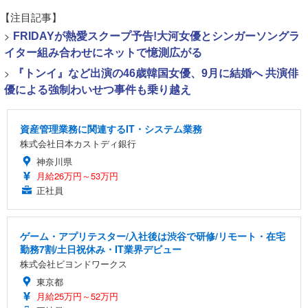
【注目記事】
>
FRIDAYが熱愛スクープ予告!大河女優とシンガーソングラ
イター組み合わせにネットで憶測広がる
>
『トンイ』など出演の46歳韓国女優、9月に結婚へ 共演俳
優による強制わいせつ事件も乗り越え
資産管理業務に関連するIT・システム業務
株式会社日本カストディ銀行
神奈川県
月給26万円～53万円
正社員
ゲーム・アプリテスター/入社後は渋谷で研修/リモート・在宅
勤務7割/土日祝休み・IT業界デビュー
株式会社ビヨンドワークス
東京都
月給25万円～52万円