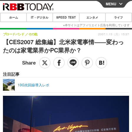
MENU
CLOSE
ホーム
IT・デジタル
SPEED TEST
エンタメ
ライフ
ホーム
IT・デジタル
ブロードバンド
その他
2007.1.15（月）15:37
【CES2007 総集編】北米家電事情——変わっ
IT・デジタルTOP
スマートフォン
SPEED TEST
たのは家電業界かPC業界か？
ネタ
ガジェット・ツール
エンタメ
ショッピング
その他
エンタメTOP
映画・ドラマ
ライフ
注目記事
韓流・K-POP
韓国・芸能
ライフTOP
グルメ
リリース一覧
10G光回線導入レポ
音楽
スポーツ
ペット
ショッピング
プッシュ通知の停止方法
グラビア
ブログ
その他
ショッピング
その他