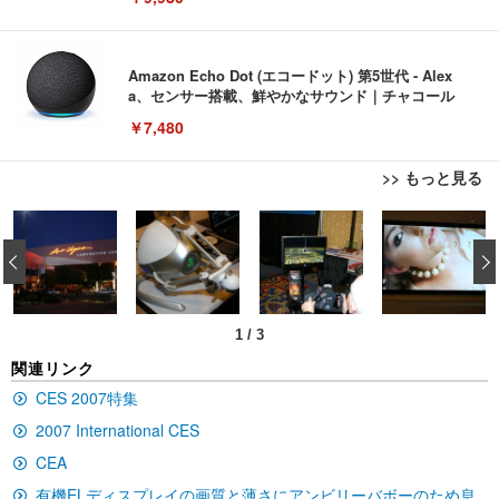
Amazon Echo Dot (エコードット) 第5世代 - Alex
a、センサー搭載、鮮やかなサウンド｜チャコール
￥7,480
>> もっと見る
[EdoErgo] オフィスチェア 椅子 テレワーク 疲れな
EIZO ビジネス向けプレミアムモニター | FlexScan
Amazonベーシック ペットシーツ 薄型 レギュラー 1
い 跳ね上げ式アームレスト コンパクト 約105度ロッ
EV3240X-WT | 31.5型4K UHD・USB Type-C・ホワ
‹
回使い捨て 無香料 ホワイト 300枚
キング pc 事務椅子 360度回転 座面昇降 強化ナイロ
イト
ン樹脂ベース 通気性メッシュ 在宅ワーク H-WY01
￥3,373
￥5,699
￥105,595
(黒網+黒枠+黒足)
1
/
3
EIZO ビジネス向けプレミアムモニター | FlexScan
SIHOO B100 オフィスチェア／デスクチェア メッシ
Amazonベーシック ペットシーツ 厚型 ワイド 42枚
関連リンク
EV2740X-WT | 27.0型4K UHD・USB Type-C・ホワ
ュチェア 人間工学 疲れない ブラック
x2袋(84枚) ホワイト(吸収面:ライトブルー)
イト
CES 2007特集
￥27,999
￥3,234
￥109,572
2007 International CES
CEA
Sezlife オフィスチェア デスクチェア 疲れない テレ
【純正品】27"ゲーミングモニター DualSense 充電
ネオ・ルーライフ ネオ・オムツ L 中型犬用 26枚入
有機ELディスプレイの画質と薄さにアンビリーバボーのため息