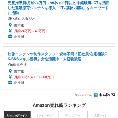
児童指導員/月給24万円～/年休120日以上/未経験可/ICTを活用
した運動療育システムを導入/「IT×福祉×運動」をキーワード
に活動
DRK青山スタジオ
東京都
月給24万円～40万円
正社員
映像コンテンツ制作スタッフ・資格不問「正社員/在宅相談O
K/SNSスキル習得」女性活躍中・未経験歓迎
Yts株式会社
東京都
月給30万1,400円～60万円
正社員
Sponsored by
Amazon売れ筋ランキング
Amazonデバイス
オフィスチェア
ディスプレイ
犬用トイレ