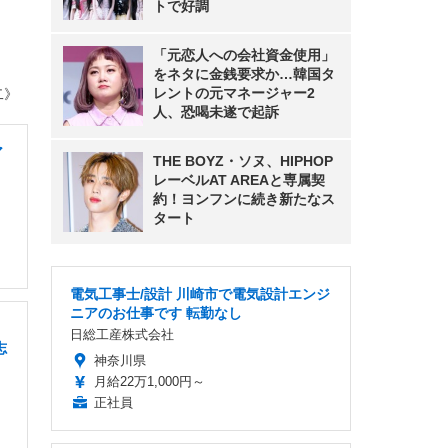
トで好調
「元恋人への会社資金使用」
をネタに金銭要求か…韓国タ
レントの元マネージャー2
二》
人、恐喝未遂で起訴
ア
THE BOYZ・ソヌ、HIPHOP
レーベルAT AREAと専属契
約！ヨンフンに続き新たなス
タート
電気工事士/設計 川崎市で電気設計エンジ
ニアのお仕事です 転勤なし
・
日総工産株式会社
志
神奈川県
月給22万1,000円～
正社員