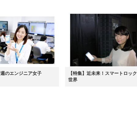
ト ハンガー付き 高反発クッシ
ComfortView ビジネス向け
ハンガー付き 高反発クッショ
84～96cm テレワーク
ョン PCチェア 通気性メッシ
ン PCチェア 通気性メッシュ
宅勤務 ブラック
ュ ゲーミング/勉強/事務用 お
ゲーミング/勉強/事務用 おし
しゃれ パソコンチェア (ブラ
ゃれ パソコンチェア (ホワイ
ック)
ト)
今週のエンジニア女子
【特集】近未来！スマートロック
世界