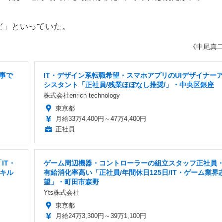
だ」といっていた。
《中尾真
事で
IT・デザイン系転職希望・スマホアプリのUIデザイナー
シスタント「正社員/残業ほぼなし推奨/」・中央区銀座
株式会社enrich technology
東京都
月給33万4,400円～47万4,400円
正社員
IT・
ゲーム周辺機器・コントローラーの組立スタッフ正社員
スキル
有給消化率高い「正社員/年間休日125日/IT・ゲーム業界
望」・町田市森野
Yts株式会社
東京都
月給24万3,300円～39万1,100円