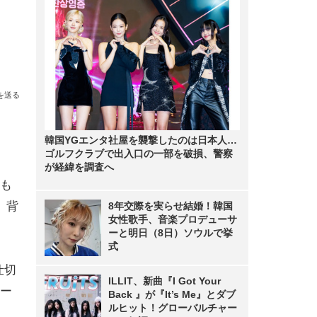
を送る
韓国YGエンタ社屋を襲撃したのは日本人…
ゴルフクラブで出入口の一部を破損、警察
が経緯を調査へ
も
、背
8年交際を実らせ結婚！韓国
女性歌手、音楽プロデューサ
ーと明日（8日）ソウルで挙
式
仕切
ILLIT、新曲『I Got Your
ー
Back 』が『It’s Me』とダブ
ルヒット！グローバルチャー