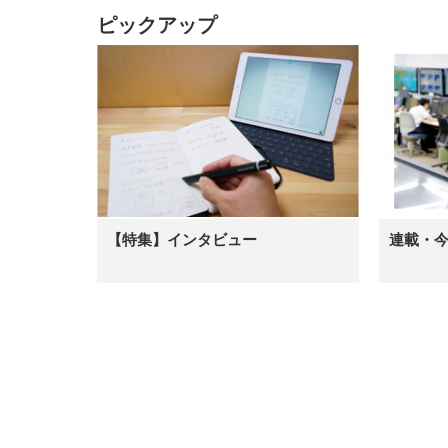
ッシュ 在宅ワーク H-
WY01(黒網+黒枠+黒足)
ピックアップ
【特集】インタビュー
連載・