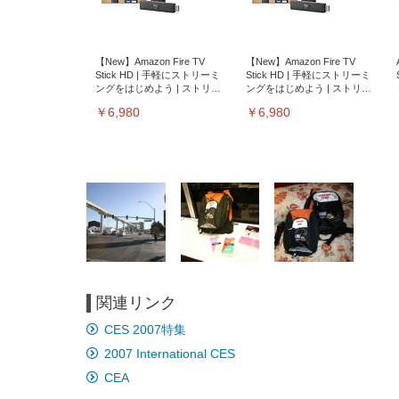
【New】Amazon Fire TV
【New】Amazon Fire TV
Stick HD | 手軽にストリーミ
Stick HD | 手軽にストリーミ
ングをはじめよう | ストリー
ングをはじめよう | ストリー
ミングメディアプレイヤー
ミングメディアプレイヤー
￥6,980
￥6,980
関連リンク
EIZO ビジネス向けプレミア
EIZO ビジネス向けプレミア
【純
[EdoErgo] オフィスチェア 椅
Amazonベーシック ペットシ
SIHOO B100 オフィスチェア
Amazonベーシック ペットシ
ムモニター | FlexScan
ムモニター | FlexScan
ニタ
CES 2007特集
子 テレワーク 疲れない 跳ね
ーツ 薄型 レギュラー 1回使い
／デスクチェア メッシュチェ
ーツ 厚型 ワイド 42枚x2袋(84
EV3240X-WT | 31.5型4K
EV2740X-WT | 27.0型4K
ク付
上げ式アームレスト コンパク
捨て 無香料 ホワイト 300枚
ア 人間工学 疲れない ブラッ
枚) ホワイト(吸収面:ライトブ
2007 International CES
UHD・USB Type-C・ホワイ
UHD・USB Type-C・ホワイ
ト 約105度ロッキング pc 事務
￥105,595
￥109,572
ク
ルー)
￥4
ト
ト
￥5,699
￥3,373
￥27,999
￥3,234
椅子 360度回転 座面昇降 強化
CEA
ナイロン樹脂ベース 通気性メ