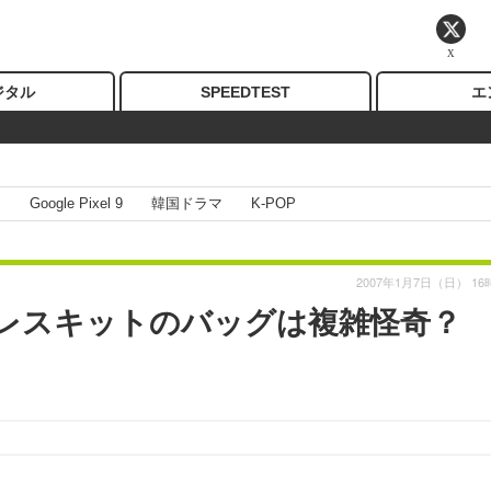
X
ジタル
SPEEDTEST
エ
I
Google Pixel 9
韓国ドラマ
K-POP
2007年1月7日（日） 16
4）】プレスキットのバッグは複雑怪奇？