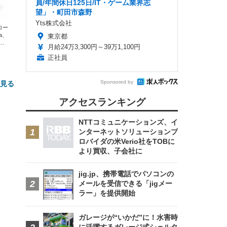
員/年間休日125日/IT・ゲーム業界志
望」・町田市森野
Yts株式会社
エコー
xa、
東京都
な
月給24万3,300円～39万1,100円
正社員
Sponsored by
と見る
アクセスランキング
NTTコミュニケーションズ、イ
ンターネットソリューションプ
ロバイダの米Verio社をTOBに
より買収、子会社に
jig.jp、携帯電話でパソコンの
FHD】
ェ
ット
メールを受信できる「jigメー
 メ
レギ
ラー」を提供開始
 ゲ
ーサ
ンチ
 ガ
 (3
回
ー)
ンパ
ガレージが“いかだ”に！水害時
高さ