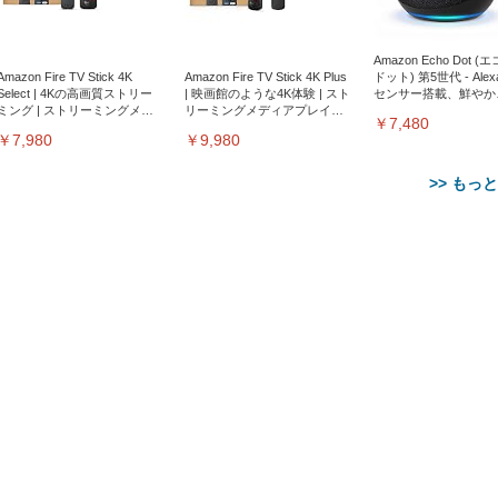
Amazon Echo Dot (
Amazon Fire TV Stick 4K
Amazon Fire TV Stick 4K Plus
ドット) 第5世代 - Ale
Select | 4Kの高画質ストリー
| 映画館のような4K体験 | スト
センサー搭載、鮮やか
ミング | ストリーミングメデ
リーミングメディアプレイヤ
サウンド｜チャコール
￥7,480
ィアプレイヤー
ー
￥7,980
￥9,980
>> もっ
【整備済み品】Dell
【MiniLED/24.5inch/280Hz/
正品】27"ゲーミングモ
ANDWINT オフィスチ
アイリスオーヤマ ペ
Sezlife オフィスチェア デスク
ネオ・ルーライフ ネオ・オム
E2724HS 27インチ 液晶モ
Sezlife オフィスチェア デスク
Smart Basic(スマートベーシ
GRAPHT THE SHOOTER
ー DualSense 充電フッ
ア デスクチェア 肘なし
シーツ 超厚型 お徳用 
チェア 疲れない テレワーク
ツ L 中型犬用 26枚入り 単品
ニター フル
チェア 疲れない テレワーク
ック) 【Amazon.co.jp限定】
Gaming Monitor 24” Essential
き（CFI-ZDM1J）
ッシュ 通気性 ランバ
ュラー 200枚入
チェア 強化バックレスト 30
HD（1920×1080）VA 非光
チェア 強化バックレスト 30度
Smart Basic アイリスオーヤマ
ーミングモニター QD 24.5イ
ポート付き 腰サポート
【Amazon.co.jp限定】
￥1,800
￥15,800
￥34,980
9,979
度ロッキング機能 人間工学 椅
沢 HDMI/DisplayPort/VGA
ロッキング機能 人間工学 椅子
ペットシーツ 超厚型 お徳用
￥4,139
￥3,731
1ms FHD 量子ドット 残像低減
ス圧無段階昇降 360度
￥7,680
￥7,680
￥3,670
子 腰サポート 90度跳ね上げ
スピーカー内蔵 高さ調整 ス
腰サポート 90度跳ね上げ式ア
ワイド 100枚入 (x 1) (ケース
年保証 | 輝点保証 | 日本メーカ
転 キャスター付き コ
式アームレスト 3Dヘッドレス
イベル VESA対応
ームレスト 3Dヘッドレスト
販売)
クト 幅52×奥行58.5×