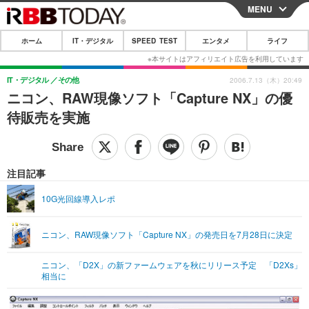
MENU
CLOSE
ホーム
IT・デジタル
SPEED TEST
エンタメ
ライフ
ホーム
IT・デジタル
IT・デジタル
その他
2006.7.13（木）20:49
ニコン、RAW現像ソフト「Capture NX」の優
IT・デジタルTOP
スマートフォン
SPEED TEST
待販売を実施
ネタ
ガジェット・ツール
エンタメ
ショッピング
その他
エンタメTOP
映画・ドラマ
ライフ
注目記事
韓流・K-POP
韓国・芸能
ライフTOP
グルメ
リリース一覧
10G光回線導入レポ
音楽
スポーツ
ペット
ショッピング
プッシュ通知の停止方法
ニコン、RAW現像ソフト「Capture NX」の発売日を7月28日に決定
グラビア
ブログ
その他
ニコン、「D2X」の新ファームウェアを秋にリリース予定 「D2Xs」
ショッピング
その他
相当に