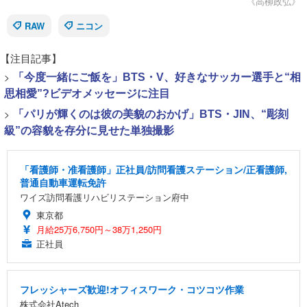
《高柳政弘》
RAW
ニコン
【注目記事】
>
「今度一緒にご飯を」BTS・V、好きなサッカー選手と“相
思相愛”?ビデオメッセージに注目
>
「パリが輝くのは彼の美貌のおかげ」BTS・JIN、“彫刻
級”の容貌を存分に見せた単独撮影
「看護師・准看護師」正社員/訪問看護ステーション/正看護師,
普通自動車運転免許
ワイズ訪問看護リハビリステーション府中
東京都
月給25万6,750円～38万1,250円
正社員
フレッシャーズ歓迎!オフィスワーク・コツコツ作業
株式会社Atech