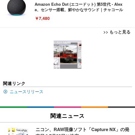
Amazon Echo Dot (エコードット) 第5世代 - Alex
a、センサー搭載、鮮やかなサウンド｜チャコール
￥7,480
>> もっと見る
[EdoErgo] オフィスチェア 椅子 テレワーク 疲れな
EIZO ビジネス向けプレミアムモニター | FlexScan
Amazonベーシック ペットシーツ 薄型 レギュラー 1
い 跳ね上げ式アームレスト コンパクト 約105度ロッ
EV3240X-WT | 31.5型4K UHD・USB Type-C・ホワ
回使い捨て 無香料 ホワイト 300枚
キング pc 事務椅子 360度回転 座面昇降 強化ナイロ
イト
ン樹脂ベース 通気性メッシュ 在宅ワーク H-WY01
￥3,373
￥5,699
￥105,595
(黒網+黒枠+黒足)
EIZO ビジネス向けプレミアムモニター | FlexScan
SIHOO B100 オフィスチェア／デスクチェア メッシ
Amazonベーシック ペットシーツ 厚型 ワイド 42枚
関連リンク
EV2740X-WT | 27.0型4K UHD・USB Type-C・ホワ
ュチェア 人間工学 疲れない ブラック
x2袋(84枚) ホワイト(吸収面:ライトブルー)
イト
ニュースリリース
￥27,999
￥3,234
￥109,572
Sezlife オフィスチェア デスクチェア 疲れない テレ
関連ニュース
【純正品】27"ゲーミングモニター DualSense 充電
ネオ・ルーライフ ネオ・オムツ L 中型犬用 26枚入
ワーク チェア 強化バックレスト 30度ロッキング機
フック付き（CFI-ZDM1J）
り 単品
能 人間工学 椅子 腰サポート 90度跳ね上げ式アーム
ニコン、RAW現像ソフト「Capture NX」の発
レスト 3Dヘッドレスト ハンガー付き 高反発クッシ
￥49,979
￥1,800
￥7,680