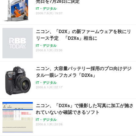
売日を7月28日に決定
ョン PCチェア 通気性メッシュ ゲーミング/勉強/事
務用 おしゃれ パソコンチェア (ブラック)
IT・デジタル
2006.7.6(木) 19:07
Sezlife オフィスチェア デスクチェア 疲れない テレ
【整備済み品】Dell E2724HS 27インチ 液晶モニタ
Smart Basic(スマートベーシック) 【Amazon.co.jp
ワーク チェア 強化バックレスト 30度ロッキング機
ー フルHD（1920×1080）VA 非光沢 HDMI/DisplayP
限定】 Smart Basic アイリスオーヤマ ペットシーツ
能 人間工学 椅子 腰サポート 90度跳ね上げ式アーム
ort/VGA スピーカー内蔵 高さ調整 スイベル VESA対
超厚型 お徳用 ワイド 100枚入 (x 1) (ケース販売)
ニコン、「D2X」の新ファームウェアを秋にリ
レスト 3Dヘッドレスト ハンガー付き 高反発クッシ
応 ComfortView ビジネス向け
￥7,680
￥15,800
￥3,670
ョン PCチェア 通気性メッシュ ゲーミング/勉強/事
リース予定 「D2Xs」相当に
務用 おしゃれ パソコンチェア (ホワイト)
IT・デジタル
ANDWINT オフィスチェア デスクチェア 肘なし メ
【MiniLED/24.5inch/280Hz/FHD】GRAPHT THE S
2006.6.1(木) 23:36
アイリスオーヤマ ペットシーツ 超厚型 お徳用 レギ
ッシュ 通気性 ランバーサポート付き 腰サポート ガ
HOOTER Gaming Monitor 24” Essential ゲーミン
ュラー 200枚入【Amazon.co.jp限定】
ス圧無段階昇降 360度回転 キャスター付き コンパク
グモニター QD 24.5インチ 1ms FHD 量子ドット 残
ト 幅52×奥行58.5×高さ84～96cm テレワーク 在宅
像低減 (3年保証 | 輝点保証 | 日本メーカー)
￥3,731
ニコン、大容量バッテリー採用のプロ向けデジ
￥4,139
￥34,980
勤務 ブラック
タル一眼レフカメラ「D2Xs」
IT・デジタル
2006.6.1(木) 22:17
ニコン、「D2Xs」で撮影した写真に加工が施さ
れていないか確認できるソフト
IT・デジタル
2006.6.1(木) 20:08