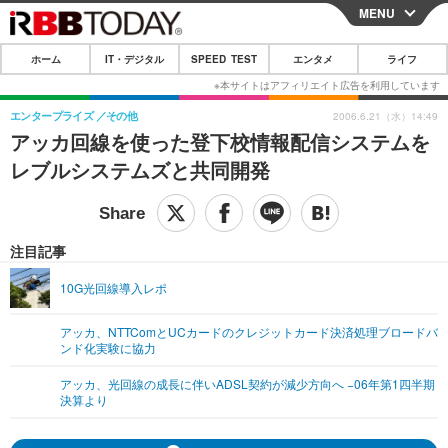
MENU
CLOSE
ホーム
IT・デジタル
SPEED TEST
エンタメ
ライフ
ホーム
IT・デジタル
エンタープライズ
その他
2006.6.21（水）14:49
アッカ回線を使った登下校情報配信システムを
IT・デジタルTOP
スマートフォン
SPEED TEST
レブルシステムズと共同開発
ネタ
ガジェット・ツール
エンタメ
ショッピング
その他
エンタメTOP
映画・ドラマ
ライフ
注目記事
韓流・K-POP
韓国・芸能
ライフTOP
グルメ
リリース一覧
10G光回線導入レポ
音楽
スポーツ
ペット
ショッピング
プッシュ通知の停止方法
アッカ、NTTComとUCカードのクレジットカード決済処理ブロードバ
ンド化実験に協力
グラビア
ブログ
その他
アッカ、光回線の成長に伴いADSL契約が減少方向へ −06年第1四半期
ショッピング
その他
決算より