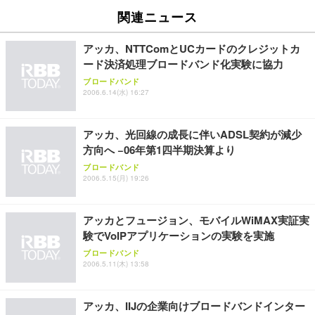
[EdoErgo] オフィスチェア 椅子 テレワーク 疲れな
EIZO ビジネス向けプレミアムモニター | FlexScan
Amazonベーシック ペットシーツ 薄型 レギュラー 1
い 跳ね上げ式アームレスト コンパクト 約105度ロッ
EV3240X-WT | 31.5型4K UHD・USB Type-C・ホワ
関連ニュース
回使い捨て 無香料 ホワイト 300枚
キング pc 事務椅子 360度回転 座面昇降 強化ナイロ
イト
ン樹脂ベース 通気性メッシュ 在宅ワーク H-WY01
￥3,373
￥5,699
￥105,595
アッカ、NTTComとUCカードのクレジットカ
(黒網+黒枠+黒足)
ード決済処理ブロードバンド化実験に協力
ブロードバンド
EIZO ビジネス向けプレミアムモニター | FlexScan
SIHOO B100 オフィスチェア／デスクチェア メッシ
Amazonベーシック ペットシーツ 厚型 ワイド 42枚
2006.6.14(水) 16:27
EV2740X-WT | 27.0型4K UHD・USB Type-C・ホワ
ュチェア 人間工学 疲れない ブラック
x2袋(84枚) ホワイト(吸収面:ライトブルー)
イト
￥27,999
￥3,234
￥109,572
アッカ、光回線の成長に伴いADSL契約が減少
方向へ −06年第1四半期決算より
Sezlife オフィスチェア デスクチェア 疲れない テレ
ブロードバンド
【純正品】27"ゲーミングモニター DualSense 充電
ネオ・ルーライフ ネオ・オムツ L 中型犬用 26枚入
ワーク チェア 強化バックレスト 30度ロッキング機
2006.5.15(月) 19:26
フック付き（CFI-ZDM1J）
り 単品
能 人間工学 椅子 腰サポート 90度跳ね上げ式アーム
レスト 3Dヘッドレスト ハンガー付き 高反発クッシ
￥49,979
￥1,800
￥7,680
ョン PCチェア 通気性メッシュ ゲーミング/勉強/事
アッカとフュージョン、モバイルWiMAX実証実
務用 おしゃれ パソコンチェア (ブラック)
験でVoIPアプリケーションの実験を実施
Sezlife オフィスチェア デスクチェア 疲れない テレ
【整備済み品】Dell E2724HS 27インチ 液晶モニタ
Smart Basic(スマートベーシック) 【Amazon.co.jp
ブロードバンド
ワーク チェア 強化バックレスト 30度ロッキング機
ー フルHD（1920×1080）VA 非光沢 HDMI/DisplayP
限定】 Smart Basic アイリスオーヤマ ペットシーツ
2006.5.11(木) 13:58
能 人間工学 椅子 腰サポート 90度跳ね上げ式アーム
ort/VGA スピーカー内蔵 高さ調整 スイベル VESA対
超厚型 お徳用 ワイド 100枚入 (x 1) (ケース販売)
レスト 3Dヘッドレスト ハンガー付き 高反発クッシ
応 ComfortView ビジネス向け
￥7,680
￥15,800
￥3,670
ョン PCチェア 通気性メッシュ ゲーミング/勉強/事
アッカ、IIJの企業向けブロードバンドインター
務用 おしゃれ パソコンチェア (ホワイト)