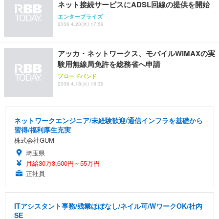
ネット接続サービスにADSL回線の提供を開始
ANDWINT オフィスチェア デスクチェア 肘なし メ
【MiniLED/24.5inch/280Hz/FHD】GRAPHT THE S
アイリスオーヤマ ペットシーツ 超厚型 お徳用 レギ
エンタープライズ
ッシュ 通気性 ランバーサポート付き 腰サポート ガ
HOOTER Gaming Monitor 24” Essential ゲーミン
ュラー 200枚入【Amazon.co.jp限定】
2006.4.20(木) 17:59
ス圧無段階昇降 360度回転 キャスター付き コンパク
グモニター QD 24.5インチ 1ms FHD 量子ドット 残
ト 幅52×奥行58.5×高さ84～96cm テレワーク 在宅
像低減 (3年保証 | 輝点保証 | 日本メーカー)
￥3,731
￥4,139
￥34,980
勤務 ブラック
アッカ・ネットワークス、モバイルWiMAXの実
験用無線局免許を総務省へ申請
ブロードバンド
2006.4.18(火) 18:39
ネットワークエンジニア/未経験歓迎/通信インフラを基礎から
習得/福利厚生充実
株式会社GUM
埼玉県
月給30万3,600円～55万円
正社員
ITアシスタント事務/残業ほぼなし/ネイル可/WワークOK/社内
SE