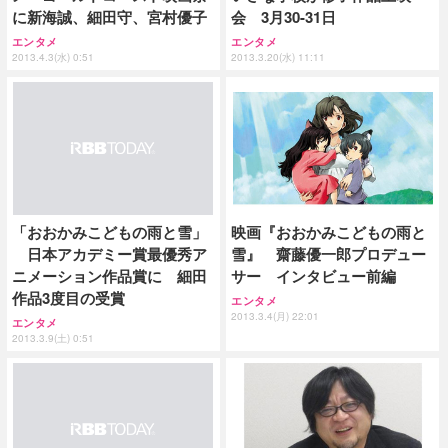
に新海誠、細田守、宮村優子
会 3月30-31日
エンタメ
エンタメ
2013.4.3(水) 0:51
2013.3.20(水) 11:11
映画『おおかみこどもの雨と
「おおかみこどもの雨と雪」
雪』 齋藤優一郎プロデュー
日本アカデミー賞最優秀ア
サー インタビュー前編
ニメーション作品賞に 細田
作品3度目の受賞
エンタメ
2013.3.4(月) 22:01
エンタメ
2013.3.9(土) 0:51