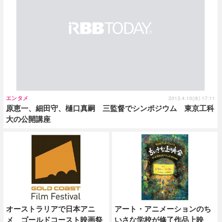
エンタメ
2013.4.10(水) 17:11
原恵一、細田守、樋口真嗣 三監督でシンポジウム 東京工科
大の公開講座
オーストラリアで日本アニ
アート・アニメーションのち
メ ゴールドコースト映画祭
いさな学校が修了作品上映