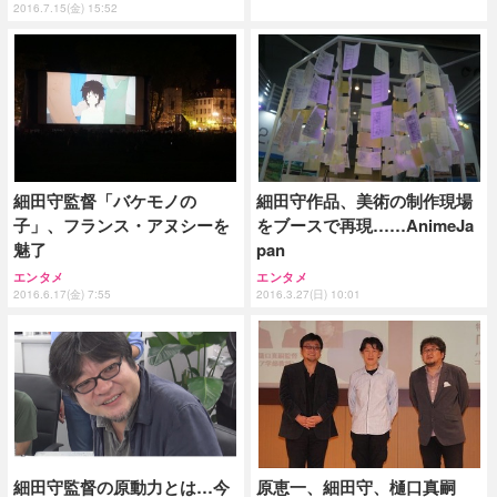
2016.7.15(金) 15:52
細田守監督「バケモノの
細田守作品、美術の制作現場
子」、フランス・アヌシーを
をブースで再現……AnimeJa
魅了
pan
エンタメ
エンタメ
2016.6.17(金) 7:55
2016.3.27(日) 10:01
細田守監督の原動力とは…今
原恵一、細田守、樋口真嗣