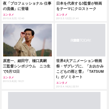
夜「プロフェッショナル 仕事
日本を代表する3監督が映画
の流儀」に登場
をテーマにクロストーク
エンタメ
エンタメ
2015.8.3(月) 12:40
2013.5.12(日) 21:41
原恵一、細田守、樋口真嗣
世界4大アニメーション映画
三監督シンポジウム ニコ生
祭・ザグレブに、「おおかみ
で5月12日
こどもの雨と雪」「TATSUM
I」がノミネート
エンタメ
2013.5.8(水) 18:21
エンタメ
2013.4.16(火) 22:51