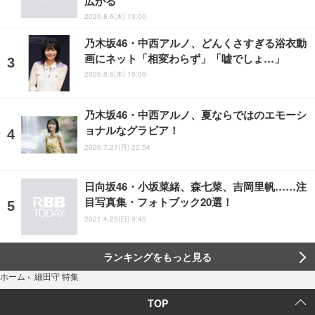
広がる
2026.8.6(木) 13:00
乃木坂46・中西アルノ、どんくさすぎる浴衣動
画にネット「相変わらず」「嘘でしょ…」
2026.8.6(木) 15:09
乃木坂46・中西アルノ、夏ならではのエモーシ
ョナルなグラビア！
2026.7.27(月) 22:54
日向坂46・小坂菜緒、森七菜、吉岡里帆……注
目写真集・フォトブック20選！
2021.4.25(日) 9:45
ランキングをもっと見る
細田守 特集
ホーム
›
TOP