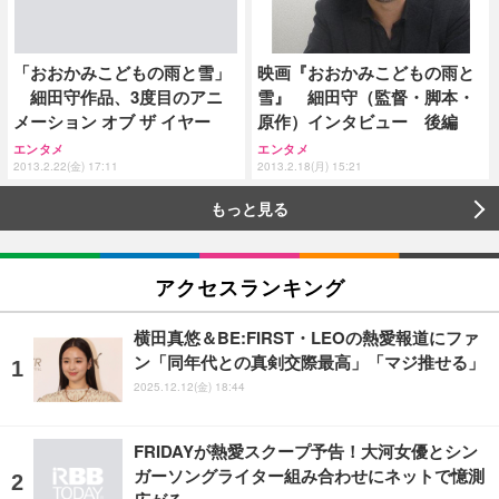
映画『おおかみこどもの雨と
「おおかみこどもの雨と雪」
雪』 細田守（監督・脚本・
細田守作品、3度目のアニ
原作）インタビュー 後編
メーション オブ ザ イヤー
エンタメ
エンタメ
2013.2.18(月) 15:21
2013.2.22(金) 17:11
もっと見る
アクセスランキング
横田真悠＆BE:FIRST・LEOの熱愛報道にファ
ン「同年代との真剣交際最高」「マジ推せる」
2025.12.12(金) 18:44
FRIDAYが熱愛スクープ予告！大河女優とシン
ガーソングライター組み合わせにネットで憶測