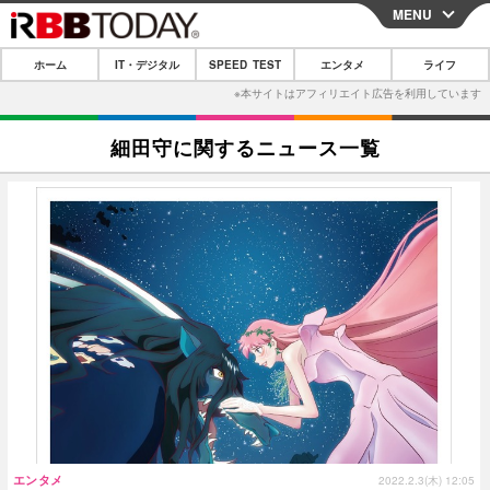
MENU
CLOSE
ホーム
IT・デジタル
SPEED TEST
エンタメ
ライフ
ホーム
IT・デジタル
細田守に関するニュース一覧
IT・デジタルTOP
スマートフォン
SPEED TEST
ネタ
ガジェット・ツール
エンタメ
ショッピング
その他
エンタメTOP
映画・ドラマ
ライフ
韓流・K-POP
韓国・芸能
ライフTOP
グルメ
リリース一覧
音楽
スポーツ
ペット
ショッピング
プッシュ通知の停止方法
グラビア
ブログ
その他
ショッピング
その他
エンタメ
2022.2.3(木) 12:05