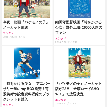
今夜、映画『バケモノの子』
細田守監督映画「時をかける
ノーカット放送
少女」野外上映に6500人超の
ファン
エンタメ
2016.7.22(金) 17:46
エンタメ
2016.7.20(水) 13:49
「時をかける少女」 アニバー
『バケモノの子』ノーカット
サリーBlu-ray BOX発売！背
版が22日「金曜ロードSHO
景美術や設定資料収録のブッ
W！」で放送決定
クレットも封入
エンタメ
2016.7.11(月) 14:13
エンタメ