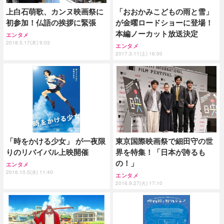
上白石萌歌、カンヌ映画祭に
「おおかみこどもの雨と雪」
初参加！仏語の挨拶に緊張
が金曜ロードショーに登場！
本編ノーカット放送決定
エンタメ
2018.5.17(木) 9:03
エンタメ
2017.3.11(土) 16:00
「時をかける少女」 が一夜限
東京国際映画祭で細田守の世
りのリバイバル上映開催
界を特集！「日本が誇るも
の！」
エンタメ
2016.10.5(水) 11:40
エンタメ
2016.9.27(火) 17:10