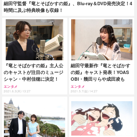
細田守監督『竜とそばかすの姫』、Blu-ray＆DVD発売決定！4
時間に及ぶ特典映像も収録！
『竜とそばかすの姫』主人公
細田守最新作『竜とそばかす
のキャストが注目のミュージ
の姫』キャスト発表！YOAS
シャン・中村佳穂に決定！
OBI・幾田りらや成田凌も
エンタメ
エンタメ
2021.6.3(木) 13:27
2021.5.7(金) 14:27