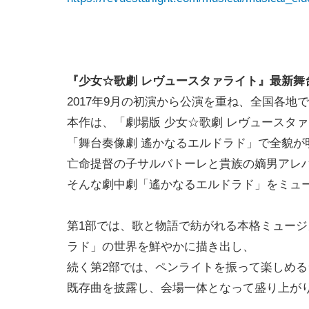
『少女☆歌劇 レヴュースタァライト』最新舞
2017年9月の初演から公演を重ね、全国各
本作は、「劇場版 少女☆歌劇 レヴュースタ
「舞台奏像劇 遙かなるエルドラド」で全貌が
亡命提督の子サルバトーレと貴族の嫡男アレ
そんな劇中劇「遙かなるエルドラド」をミュ
第1部では、歌と物語で紡がれる本格ミュー
ラド」の世界を鮮やかに描き出し、
続く第2部では、ペンライトを振って楽しめる
既存曲を披露し、会場一体となって盛り上がりま