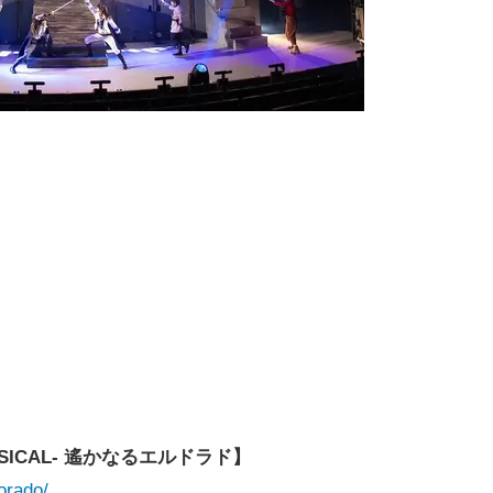
SICAL- 遙かなるエルドラド】
orado/