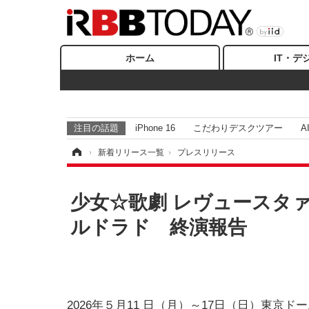
ホーム
IT・デ
注目の話題
iPhone 16
こだわりデスクツアー
A
ホーム
›
新着リリース一覧
›
プレスリリース
少女☆歌劇 レヴュースタァライ
ルドラド 終演報告
2026年５月11 日（月）～17日（日）東京