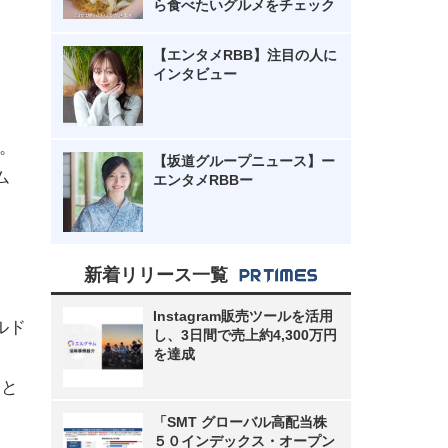
ら食べたいグルメをチェック
【エンタメRBB】注目の人に
インタビュー
ト。
【坂道グループニュース】ー
ム
エンタメRBBー
新着リリース一覧
Instagram販売ツールを活用
ルド
し、3日間で売上約4,300万円
を達成
曲と
「SMT グローバル高配当株
５０インデックス・オープン