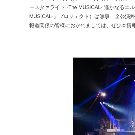
ースタァライト -The MUSICAL- 遙かな
MUSICAL-」プロジェクト）は無事、全公
報道関係の皆様におかれましては、ぜひ本情