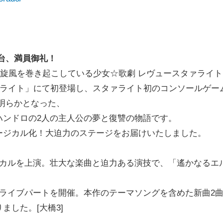
台、満員御礼！
地で旋風を巻き起こしている少女☆歌劇 レヴュースタァライ
ァライト」にて初登場し、スタァライト初のコンソールゲー
明らかとなった、
ハンドロの2人の主人公の夢と復讐の物語です。
ージカル化！大迫力のステージをお届けいたしました。
ジカルを上演。壮大な楽曲と迫力ある演技で、「遙かなるエ
ライブパートを開催。本作のテーマソングを含めた新曲2
した。[大橋3]