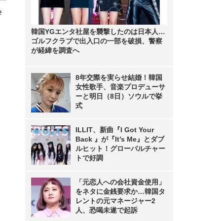
e
韓国YGエンタ社屋を襲撃したのは日本人…
ゴルフクラブで出入口の一部を破損、警察
が経緯を調査へ
8年交際を実らせ結婚！韓国
女性歌手、音楽プロデューサ
ーと明日（8日）ソウルで挙
式
ILLIT、新曲『I Got Your
Back 』が『It’s Me』とダブ
ルヒット！グローバルチャー
トで好調
「元恋人への会社資金使用」
をネタに金銭要求か…韓国タ
レントの元マネージャー2
人、恐喝未遂で起訴