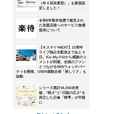
（年４回決算型）」を新規設
定しました！
令和8年熊本地震で被災され
た加盟店様へのサービス無償
提供について
【キスマイ×NEXT】15周年
ライブ独占生配信まであと３
日。Kis-My-Ft2から感謝のコ
メントが到着。全国のファン
とつながるSNSウォッチパー
ティを開催、USEN連動企画「推しリク」も
始動
シリーズ累計36,000本突
破。“軽さ”と“日陰の広さ”を
両立した日傘「晴雫」が半額
に