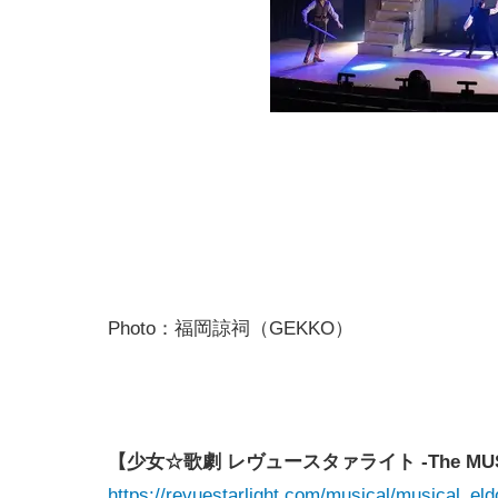
Photo：福岡諒祠（GEKKO）
【少女☆歌劇 レヴュースタァライト -The MU
https://revuestarlight.com/musical/musical_eld