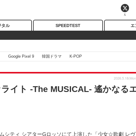
X
ジタル
SPEEDTEST
エ
I
Google Pixel 9
韓国ドラマ
K-POP
2026.5.18(Mon
ト -The MUSICAL- 遙かなる
ドームシティ シアターGロッソにて上演した「少女☆歌劇 レヴ