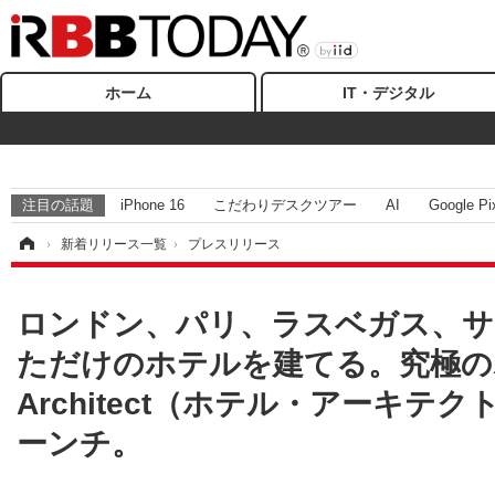
ホーム
IT・デジタル
注目の話題
iPhone 16
こだわりデスクツアー
AI
Google Pi
ム
›
新着リリース一覧
›
プレスリリース
ロンドン、パリ、ラスベガス、サ
ただけのホテルを建てる。究極のホ
Architect（ホテル・アーキテ
ーンチ。