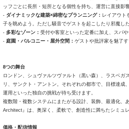
ッフごとに長所・短所となる個性を持ち、運営に直接影
-
ダイナミックな建築×綿密なプランニング：
レイアウト
子を眺めよう。ただし騒音でゲストを起こしたり邪魔し
-
多彩なゾーン：
受付や客室といった定番に加え、スパや
-
庭園・バルコニー・屋外空間：
ゲストや批評家を魅了す
8つの舞台
ロンドン、シュヴァルツヴァルト（黒い森）、ラスベガ
リ、サンクト・アントン。それぞれの都市で、目標達成
運用といった独自の挑戦が待ち受けます。
複数階・複数システムにまたがる設計、装飾、最適化、あるい
Architect』は、奥深く、柔軟で、創造性に満ちたシミ
価格・配信情報