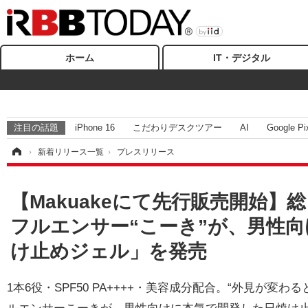
ホーム
IT・デジタル
注目の話題
iPhone 16
こだわりデスクツアー
AI
Google Pi
ム
›
新着リリース一覧
›
プレスリリース
【Makuakeにて先行販売開始】
フルエンサー“こーき”が、男性向け
け止めジェル」を発売
1本6役・SPF50 PA++++・美容成分配合。“外見が