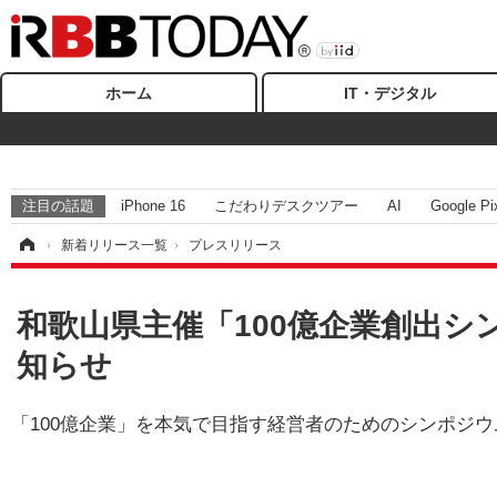
ホーム
IT・デジタル
注目の話題
iPhone 16
こだわりデスクツアー
AI
Google Pi
ム
›
新着リリース一覧
›
プレスリリース
和歌山県主催「100億企業創出シ
知らせ
「100億企業」を本気で目指す経営者のためのシンポジ