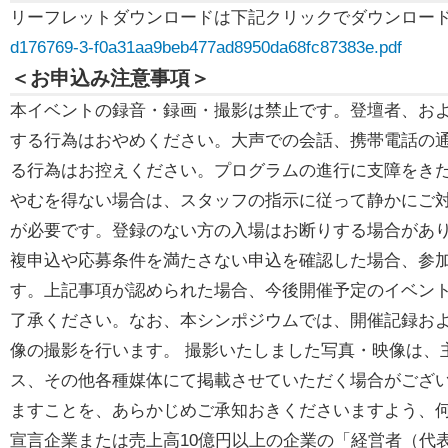
リーフレットダウンロードは下記クリックでダウンロー
d176769-3-f0a31aa9beb477ad8950da68fc87383e.pdf
＜お申込み注意事項＞
本イベントの録音・録画・撮影は禁止です。登壇者、お
する行為はおやめください。大声での会話、携帯電話の
る行為はお控えください。プログラムの進行に支障をき
やむを得ない場合は、スタッフの指示に従って静かにご
が必要です。登録のない方の入場はお断りする場合があ
複申込や応募条件を満たさない申込を確認した場合、参
す。上記事項が認められた場合、今後開催予定のイベン
了承ください。なお、本シンポジウムでは、開催記録お
像の撮影を行います。 撮影いたしました写真・映像は、
ス、その他各種媒体にて掲載させていただく場合がござい
ますことを、あらかじめご承知おきくださいますよう、何
宣言企業または売上高10億円以上の企業の「経営者（代