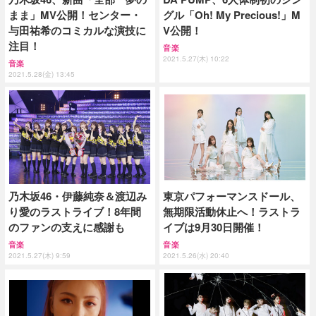
まま」MV公開！センター・
グル「Oh! My Precious!」M
与田祐希のコミカルな演技に
V公開！
注目！
音楽
2021.5.27(木) 10:22
音楽
2021.5.28(金) 13:45
乃木坂46・伊藤純奈＆渡辺み
東京パフォーマンスドール、
り愛のラストライブ！8年間
無期限活動休止へ！ラストラ
のファンの支えに感謝も
イブは9月30日開催！
音楽
音楽
2021.5.27(木) 9:59
2021.5.26(水) 20:40