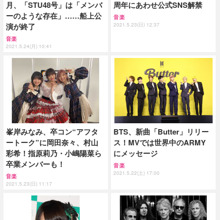
月、「STU48号」は「メンバ
周年にあわせ公式SNS解禁
ーのような存在」……船上公
音楽
演が終了
2021.5.23(日) 12:37
音楽
2021.5.24(月) 10:41
峯岸みなみ、卒コン“アフタ
BTS、新曲「Butter」リリー
ートーク”に岡田奈々、村山
ス！MVでは世界中のARMY
彩希！指原莉乃・小嶋陽菜ら
にメッセージ
卒業メンバーも！
音楽
2021.5.22(土) 17:00
音楽
2021.5.23(日) 11:17