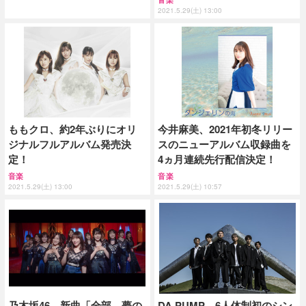
2021.5.29(土) 13:00
ももクロ、約2年ぶりにオリ
今井麻美、2021年初冬リリー
ジナルフルアルバム発売決
スのニューアルバム収録曲を
定！
4ヵ月連続先行配信決定！
音楽
音楽
2021.5.29(土) 13:00
2021.5.29(土) 10:57
乃木坂46、新曲「全部 夢の
DA PUMP、6人体制初のシン