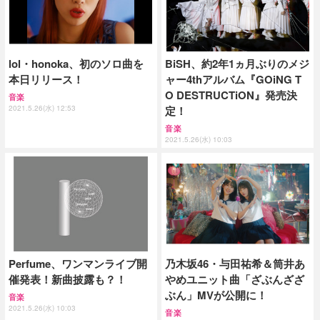
lol・honoka、初のソロ曲を
BiSH、約2年1ヵ月ぶりのメジ
本日リリース！
ャー4thアルバム『GOiNG T
O DESTRUCTiON』発売決
音楽
2021.5.26(水) 12:53
定！
音楽
2021.5.26(水) 10:03
Perfume、ワンマンライブ開
乃木坂46・与田祐希＆筒井あ
催発表！新曲披露も？！
やめユニット曲「ざぶんざざ
ぶん」MVが公開に！
音楽
2021.5.26(水) 10:03
音楽