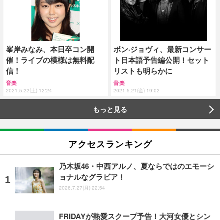
峯岸みなみ、本日卒コン開
ボン·ジョヴィ、最新コンサー
催！ライブの模様は無料配
ト日本語予告編公開！セット
信！
リストも明らかに
音楽
音楽
2021.5.22(土) 12:24
2021.5.21(金) 19:02
もっと見る
アクセスランキング
乃木坂46・中西アルノ、夏ならではのエモーシ
ョナルなグラビア！
2026.7.27(月) 22:54
FRIDAYが熱愛スクープ予告！大河女優とシン