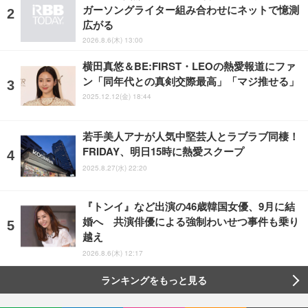
ガーソングライター組み合わせにネットで憶測
広がる
2026.8.6(木) 13:00
横田真悠＆BE:FIRST・LEOの熱愛報道にファ
ン「同年代との真剣交際最高」「マジ推せる」
2025.12.12(金) 18:44
若手美人アナが人気中堅芸人とラブラブ同棲！
FRIDAY、明日15時に熱愛スクープ
2025.8.27(水) 22:20
『トンイ』など出演の46歳韓国女優、9月に結
婚へ 共演俳優による強制わいせつ事件も乗り
越え
2026.8.6(木) 12:17
ランキングをもっと見る