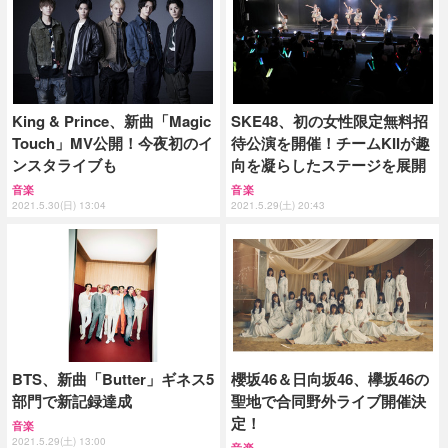
King & Prince、新曲「Magic
SKE48、初の女性限定無料招
Touch」MV公開！今夜初のイ
待公演を開催！チームKIIが趣
ンスタライブも
向を凝らしたステージを展開
音楽
音楽
2021.5.30(日) 13:04
2021.5.29(土) 20:43
BTS、新曲「Butter」ギネス5
櫻坂46＆日向坂46、欅坂46の
部門で新記録達成
聖地で合同野外ライブ開催決
定！
音楽
2021.5.29(土) 13:00
音楽