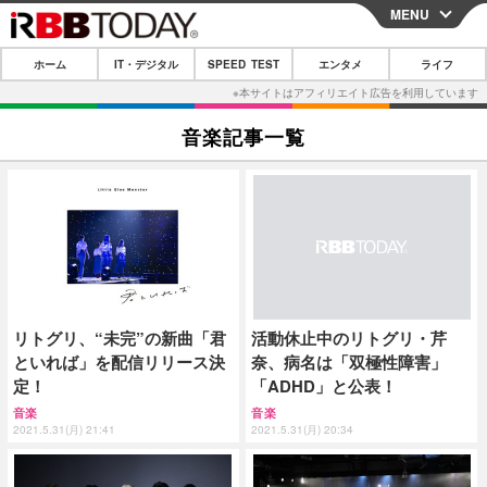
MENU
CLOSE
ホーム
IT・デジタル
SPEED TEST
エンタメ
ライフ
ホーム
IT・デジタル
音楽記事一覧
IT・デジタルTOP
スマートフォン
SPEED TEST
ネタ
ガジェット・ツール
エンタメ
ショッピング
その他
エンタメTOP
映画・ドラマ
ライフ
韓流・K-POP
韓国・芸能
ライフTOP
グルメ
リリース一覧
リトグリ、“未完”の新曲「君
活動休止中のリトグリ・芹
音楽
スポーツ
ペット
ショッピング
プッシュ通知の停止方法
といれば」を配信リリース決
奈、病名は「双極性障害」
グラビア
ブログ
定！
「ADHD」と公表！
その他
音楽
音楽
ショッピング
その他
2021.5.31(月) 21:41
2021.5.31(月) 20:34