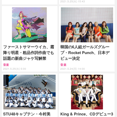
2021.5.25(火) 15:43
ファーストサマーウイカ、霜
韓国の6人組ガールズグルー
降り明星・粗品作詞作曲でも
プ・Rocket Punch、日本デ
話題の新曲ジャケ写解禁
ビュー決定
音楽
音楽
2021.5.25(火) 5:00
2021.5.24(月) 14:00
STU48キャプテン・今村美
King & Prince、CDデビュー3