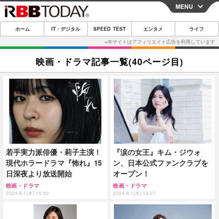
MENU
CLOSE
ホーム
IT・デジタル
SPEED TEST
エンタメ
ライフ
ホーム
IT・デジタル
映画・ドラマ記事一覧(40ページ目)
IT・デジタルTOP
スマートフォン
SPEED TEST
ネタ
ガジェット・ツール
エンタメ
ショッピング
その他
エンタメTOP
映画・ドラマ
ライフ
韓流・K-POP
韓国・芸能
ライフTOP
グルメ
リリース一覧
若手実力派俳優・莉子主演！
『涙の女王』キム・ジウォ
音楽
スポーツ
ペット
ショッピング
プッシュ通知の停止方法
現代ホラードラマ『怖れ』15
ン、日本公式ファンクラブを
グラビア
ブログ
日深夜より放送開始
オープン！
その他
映画・ドラマ
映画・ドラマ
ショッピング
その他
2024.8.1(木) 15:50
2024.8.1(木) 14:37