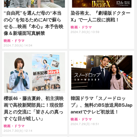
“自由死”を選んだ母の“本当
染谷将太、『劇場版ドクター
の心”を知るためにAIで蘇ら
X』で一人二役に挑戦！
せる…映画『本心』本予告映
映画・ドラマ
像＆新場面写真解禁
2024.7.30(火) 13:59
映画・ドラマ
2024.7.30(火) 14:04
櫻坂46・藤吉夏鈴、初主演映
韓国ドラマ「スノードロッ
画で高校新聞部員に！現役部
プ」、無料のBS放送局BSJap
員との交流に「皆さんの真っ
anextでテレビ初放送！
すぐな目が眩しい」
映画・ドラマ
2024.7.29(月) 18:51
映画・ドラマ
2024.7.30(火) 12:14