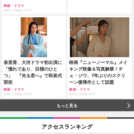
映画・ドラマ
2024.7.26(金) 17:10
泉里香、大河ドラマ初出演に
映画『ニューノーマル』メイ
「憧れであり、目標のひと
キング映像＆写真解禁！チ
つ」 『光る君へ』で和泉式
ェ・ジウ、7年ぶりのスクリ
部役
ーン復帰作として話題
映画・ドラマ
映画・ドラマ
2024.7.26(金) 17:00
2024.7.26(金) 8:27
もっと見る
アクセスランキング