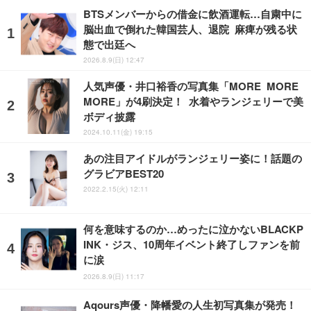
BTSメンバーからの借金に飲酒運転…自粛中に
脳出血で倒れた韓国芸人、退院 麻痺が残る状
態で出廷へ
2026.8.9(日) 12:47
人気声優・井口裕香の写真集「MORE MORE
MORE」が4刷決定！ 水着やランジェリーで美
ボディ披露
2024.10.11(金) 19:15
あの注目アイドルがランジェリー姿に！話題の
グラビアBEST20
2022.2.15(火) 12:11
何を意味するのか…めったに泣かないBLACKP
INK・ジス、10周年イベント終了しファンを前
に涙
2026.8.9(日) 11:17
Aqours声優・降幡愛の人生初写真集が発売！