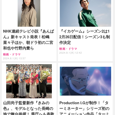
NHK連続テレビ小説『あんぱ
『イカゲーム』シーズン2は1
ん』新キャスト発表！松嶋
2月26日配信！シーズン3も制
菜々子ほか、朝ドラ初の二宮
作決定
和也や竹野内豊ら
映画・ドラマ
2024.8.1(木) 12:42
映画・ドラマ
2024.8.1(木) 13:57
山田尚子監督新作『きみの
Production I.Gが制作！「タ
色』、モデルとなった長崎の
ーミネーター」シリーズ初の
地で舞台挨拶！ 県庁へも表敬
アニメーション作品「ターミ