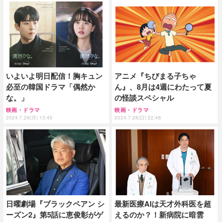
いよいよ明日配信！胸キュン
アニメ『ちびまる子ちゃ
必至の韓国ドラマ「偶然か
ん』、8月は4週にわたって夏
な。」
の怪談スペシャル
映画・ドラマ
映画・ドラマ
2024.7.29(月) 13:45
2024.7.28(日) 22:48
日曜劇場『ブラックペアン シ
最新医療AIは天才外科医を超
ーズン2』第5話に恵俊彰がゲ
えるのか？！新病院に暗雲