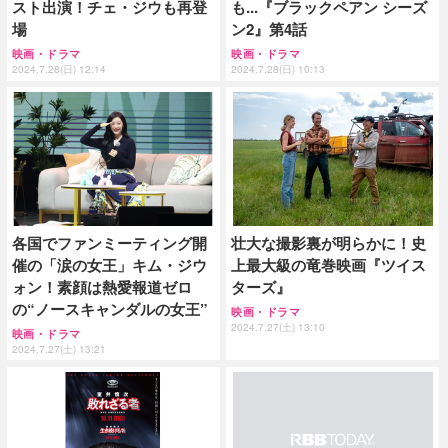
スト出演！チェ・ジウも再登
も...『ブラックペアン シーズ
場
ン2』第4話
映画・ドラマ
映画・ドラマ
2024.7.28(日) 12:14
2024.7.28(日) 10:13
各国でファンミーティング開
壮大な撮影裏が明らかに！史
催の「涙の女王」キム・ジウ
上最大級の竜巻映画『ツイス
ォン！素顔は熱愛報道ゼロ
ターズ』
の“ノースキャンダルの女王”
映画・ドラマ
2024.7.27(土) 13:10
映画・ドラマ
2024.7.27(土) 13:21