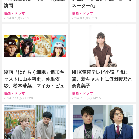
訪問
ネーター0」
映画・ドラマ
映画・ドラマ
2024.8.1(木) 9:52
2024.8.1(木) 8:59
映画『はたらく細胞』追加キ
NHK連続テレビ小説『虎に
ャストに山本耕史、仲里依
翼』新キャストに毎田暖乃と
紗、松本若菜、マイカ・ピュ
余貴美子
映画・ドラマ
映画・ドラマ
2024.7.31(水) 17:20
2024.7.30(火) 14:15