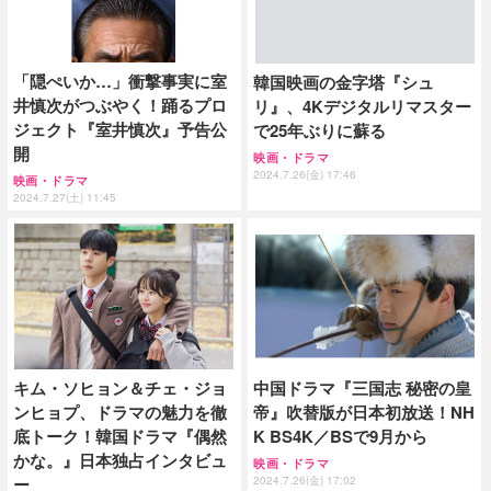
「隠ぺいか…」衝撃事実に室
韓国映画の金字塔『シュ
井慎次がつぶやく！踊るプロ
リ』、4Kデジタルリマスター
ジェクト『室井慎次』予告公
で25年ぶりに蘇る
開
映画・ドラマ
2024.7.26(金) 17:46
映画・ドラマ
2024.7.27(土) 11:45
キム・ソヒョン＆チェ・ジョ
中国ドラマ『三国志 秘密の皇
ンヒョプ、ドラマの魅力を徹
帝』吹替版が日本初放送！NH
底トーク！韓国ドラマ『偶然
K BS4K／BSで9月から
かな。』日本独占インタビュ
映画・ドラマ
ー
2024.7.26(金) 17:02