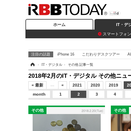
ホーム
IT・デ
スマートフォ
注目の話題
iPhone 16
こだわりデスクツアー
A
ホーム
›
IT・デジタル
›
その他 記事一覧
2018年2月のIT・デジタル その他ニ
…
« 最新
«
2021
2020
2019
2
month
1
2
3
4
その他
その他
2018.2.20(Tue)