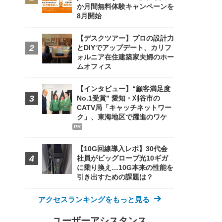
か月間無料体験キャンペーンを
8月開始
【デスクツアー】プロの設計力
とDIYでアップデート、カリフ
ォルニア在住建築家夫婦のホー
ムオフィス
【インタビュー】“顧客満足度
No.1受賞” 愛知・刈谷市の
CATV局「キャッチネットワー
ク」、東海地区で躍進のワケ
PR
【10G回線導入レポ】30代会
社員がビッグローブ光10ギガ
に乗り換え…10G本来の性能を
引き出すための課題は？
アクセスランキングをもっと見る
ユーザーアシスタンス