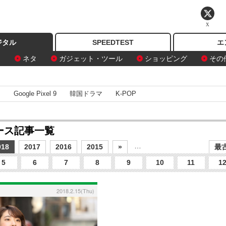
X
ジタル
SPEEDTEST
エ
ン
ネタ
ガジェット・ツール
ショッピング
その
I
Google Pixel 9
韓国ドラマ
K-POP
ュース記事一覧
…
018
2017
2016
2015
»
最古
5
6
7
8
9
10
11
1
2018.2.15(Thu)