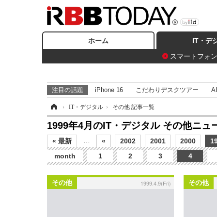
ホーム
IT・デ
スマートフォ
注目の話題
iPhone 16
こだわりデスクツアー
A
ホーム
›
IT・デジタル
›
その他 記事一覧
1999年4月のIT・デジタル その他ニ
…
« 最新
«
2002
2001
2000
1
month
1
2
3
4
その他
その他
1999.4.9(Fri)