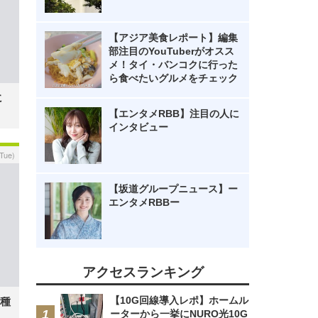
【アジア美食レポート】編集
部注目のYouTuberがオスス
メ！タイ・バンコクに行った
ら食べたいグルメをチェック
に
【エンタメRBB】注目の人に
インタビュー
(Tue)
【坂道グループニュース】ー
エンタメRBBー
アクセスランキング
【10G回線導入レポ】ホームル
種
ーターから一挙にNURO光10G