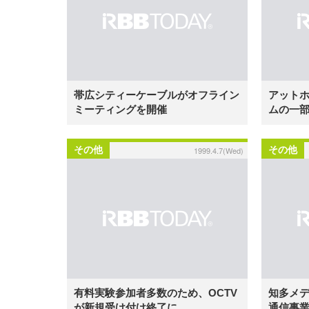
帯広シティーケーブルがオフライン
アット
ミーティングを開催
ムの一
その他
その他
1999.4.7(Wed)
有料実験参加者多数のため、OCTV
知多メ
が新規受け付け終了に
通信事