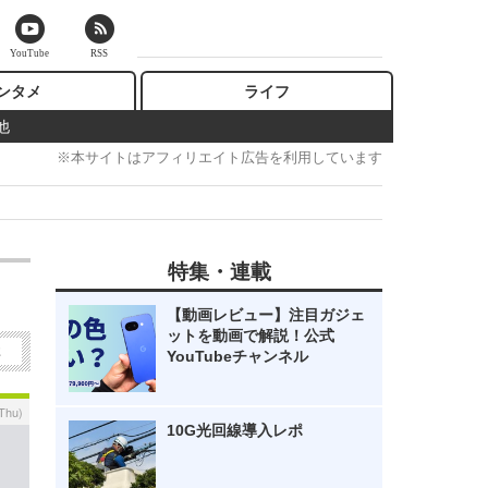
YouTube
RSS
ンタメ
ライフ
他
※本サイトはアフィリエイト広告を利用しています
特集・連載
【動画レビュー】注目ガジェ
ットを動画で解説！公式
2
YouTubeチャンネル
Thu)
10G光回線導入レポ