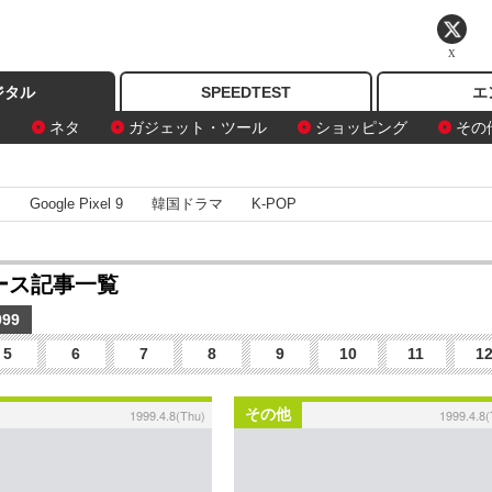
X
ジタル
SPEEDTEST
エ
ン
ネタ
ガジェット・ツール
ショッピング
その
I
Google Pixel 9
韓国ドラマ
K-POP
ュース記事一覧
999
5
6
7
8
9
10
11
1
その他
1999.4.8(Thu)
1999.4.8(