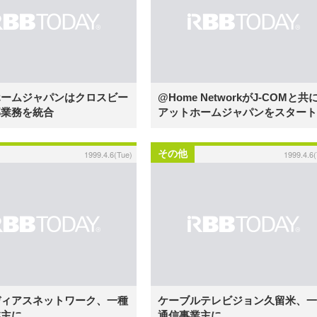
ホームジャパンはクロスビー
@Home NetworkがJ-COMと共
部業務を統合
アットホームジャパンをスタート
その他
1999.4.6(Tue)
1999.4.6
ディアスネットワーク、一種
ケーブルテレビジョン久留米、一
業主に
通信事業主に