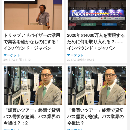
トリップアドバイザーの活用
2020年の4000万人を実現する
で集客を確かなものにする！
ために何を取り入れる？……
インバウンド・ジャパン
インバウンド・ジャパン
マーケット
マーケット
2017.7.31(月) 17:13
2017.7.29(土) 10:15
「爆買いツアー」終焉で貸切
「爆買いツアー」終焉で貸切
バス需要が急減、バス業界の
バス需要が急減。バス業界の
今後は？：2
今後は？
マーケット
マーケット