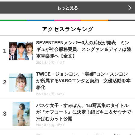
もっと見る
アクセスランキング
SEVENTEENメンバー3人の兵役が発表 ミン
ギュが社会服務要員、スングァン＆ディノは陸
軍軍楽隊へ【全文】
2026.8.10(月) 11:17
TWICE・ジョンヨン、“実姉”コン・スンヨン
が所属するVAROエンタと契約 女優活動を本
格化
2026.8.10(月) 13:47
バスケ女子・すみぽん、1st写真集のタイトル
が『オフコート』に決定！紐ビキニ＆サウナで
汗ばむカット公開
2026.8.10(月) 12:12