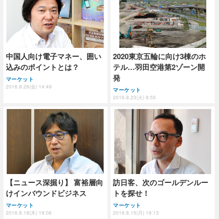
中国人向け電子マネー、囲い
2020東京五輪に向け3棟のホ
込みのポイントとは？
テル…羽田空港第2ゾーン開
発
マーケット
2016.8.26(金) 14:49
マーケット
2016.8.23(火) 9:55
【ニュース深掘り】 富裕層向
訪日客、次のゴールデンルー
けインバウンドビジネス
トを探せ！
マーケット
マーケット
2016.8.18(木) 19:06
2016.8.15(月) 19:13