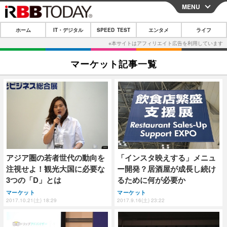
MENU
CLOSE
ホーム
IT・デジタル
SPEED TEST
エンタメ
ライフ
ホーム
IT・デジタル
マーケット記事一覧
IT・デジタルTOP
スマートフォン
SPEED TEST
ネタ
ガジェット・ツール
エンタメ
ショッピング
その他
エンタメTOP
映画・ドラマ
ライフ
韓流・K-POP
韓国・芸能
ライフTOP
グルメ
リリース一覧
アジア圏の若者世代の動向を
「インスタ映えする」メニュ
音楽
スポーツ
ペット
ショッピング
プッシュ通知の停止方法
注視せよ！観光大国に必要な
ー開発？居酒屋が成長し続け
グラビア
ブログ
3つの「D」とは
るために何が必要か
その他
マーケット
マーケット
ショッピング
その他
2017.10.21(土) 18:29
2017.9.16(土) 23:22