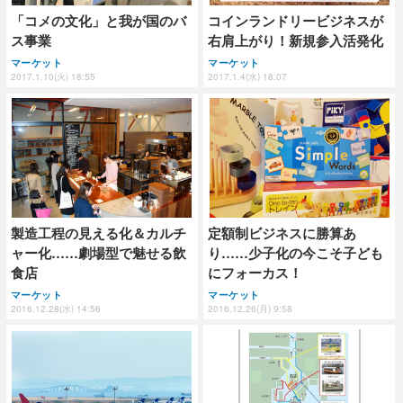
「コメの文化」と我が国のバ
コインランドリービジネスが
ス事業
右肩上がり！新規参入活発化
マーケット
マーケット
2017.1.10(火) 18:55
2017.1.4(水) 18:07
製造工程の見える化＆カルチ
定額制ビジネスに勝算あ
ャー化……劇場型で魅せる飲
り……少子化の今こそ子ども
食店
にフォーカス！
マーケット
マーケット
2016.12.28(水) 14:56
2016.12.26(月) 9:58