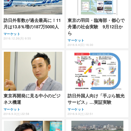
訪日外客数が過去最高に！11
東京の羽田・臨海部・都心で
月は13.8％増の187万5000人
舟運の社会実験 9月12日か
ら
マーケット
2016.12.26(月) 9:55
マーケット
2016.9.4(日) 16:30
東京再開発に見る中小のビジ
訪日外国人向け「手ぶら観光
ネス機運
サービス」…実証実験
マーケット
マーケット
2016.9.3(土) 22:58
2016.9.3(土) 22:51