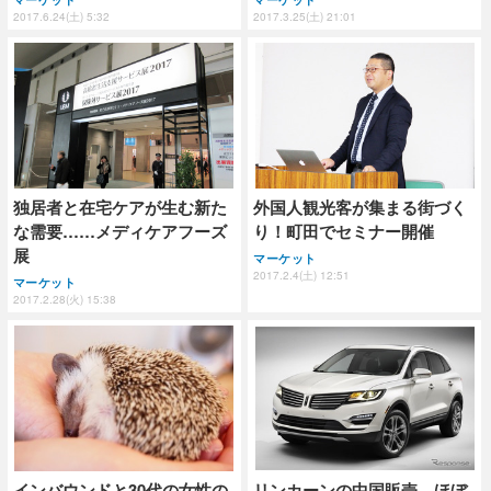
2017.6.24(土) 5:32
2017.3.25(土) 21:01
独居者と在宅ケアが生む新た
外国人観光客が集まる街づく
な需要……メディケアフーズ
り！町田でセミナー開催
展
マーケット
2017.2.4(土) 12:51
マーケット
2017.2.28(火) 15:38
インバウンドと30代の女性の
リンカーンの中国販売、ほぼ