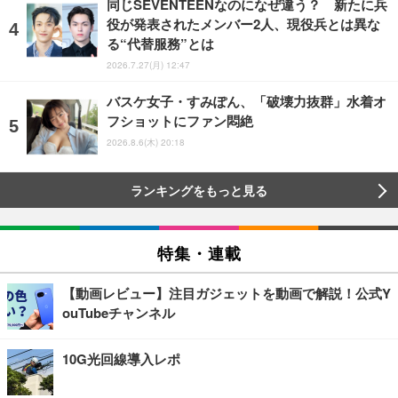
同じSEVENTEENなのになぜ違う？ 新たに兵
役が発表されたメンバー2人、現役兵とは異な
る“代替服務”とは
2026.7.27(月) 12:47
バスケ女子・すみぽん、「破壊力抜群」水着オ
フショットにファン悶絶
2026.8.6(木) 20:18
ランキングをもっと見る
特集・連載
【動画レビュー】注目ガジェットを動画で解説！公式Y
ouTubeチャンネル
10G光回線導入レポ