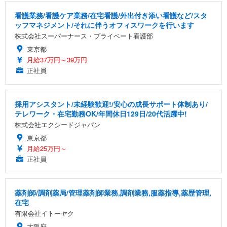
看護業務/看護ケア業務/在宅看護/外出付き添い看護など/スタ
ッフマネジメント/それに伴うオフィスワークを行います
株式会社スーパーナース・プライベート看護部
東京都
月給37万円～39万円
正社員
採用アシスタント/未経験歓迎!/安心の成長サポート体制あり/
テレワーク・在宅勤務OK/年間休日129日/20代活躍中!
株式会社エクシードジャパン
東京都
月給25万円～
正社員
薬剤師/調剤薬局/管理薬剤師業務,調剤業務,服薬指導,薬歴管理,
在宅
有限会社イトーヤク
大阪府