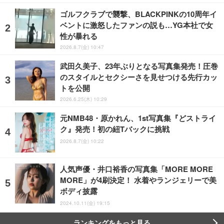
ゴルフクラブで襲撃、BLACKPINKの10周年イ
ベントに激怒したファンの説も…YG本社で女
性が暴れる
2026.8.7(金) 10:47
武田久美子、23年ぶりとなる写真集発売！圧巻
のスタイルとセクシーさを見せつける先行カッ
トを公開
2026.6.25(木) 10:29
元NMB48・原かれん、1st写真集『どストライ
ク』発売！初の紐Tバックに挑戦
2026.8.7(金) 10:22
人気声優・井口裕香の写真集「MORE MORE
MORE」が4刷決定！ 水着やランジェリーで美
ボディ披露
2024.10.11(金) 19:15
ランキングをもっと見る