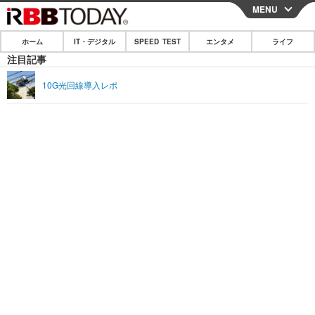
MENU
CLOSE
ホーム
IT・デジタル
SPEED TEST
エンタメ
ライフ
ホーム
注目記事
IT・デジタル
10G光回線導入レポ
IT・デジタルTOP
スマートフォン
SPEED TEST
ネタ
ガジェット・ツール
エンタメ
ショッピング
その他
エンタメTOP
映画・ドラマ
ライフ
韓流・K-POP
韓国・芸能
ライフTOP
グルメ
リリース一覧
音楽
スポーツ
ペット
ショッピング
プッシュ通知の停止方法
グラビア
ブログ
その他
ショッピング
その他