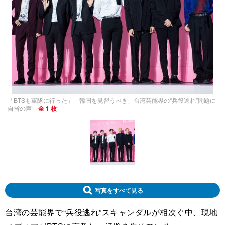
「BTSも軍隊に行った」「韓国を見習うべき」台湾芸能界の“兵役逃れ”問題に
自省の声
全 1 枚
写真をすべて見る
台湾の芸能界で“兵役逃れ”スキャンダルが相次ぐ中、現地