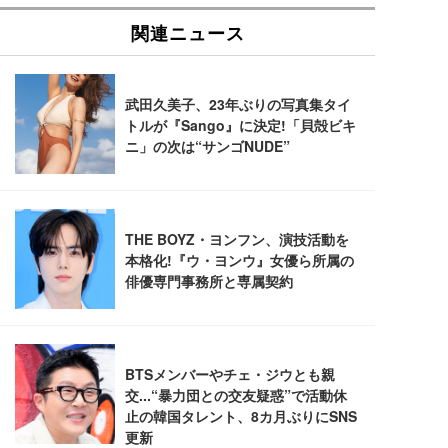
SIHOO B100 オフィスチェア／デスクチェア メッシ
Amazonベーシック ペットシーツ 厚型 ワイド 42枚
EV2740X-WT | 27.0型4K UHD・USB Type-C・ホワ
ュチェア 人間工学 疲れない ブラック
x2袋(84枚) ホワイト(吸収面:ライトブルー)
イト
￥27,999
￥3,234
￥109,572
Sezlife オフィスチェア デスクチェア 疲れない テレ
【純正品】27"ゲーミングモニター DualSense 充電
ネオ・ルーライフ ネオ・オムツ L 中型犬用 26枚入
ワーク チェア 強化バックレスト 30度ロッキング機
フック付き（CFI-ZDM1J）
り 単品
能 人間工学 椅子 腰サポート 90度跳ね上げ式アーム
レスト 3Dヘッドレスト ハンガー付き 高反発クッシ
￥49,979
￥1,800
￥7,680
ョン PCチェア 通気性メッシュ ゲーミング/勉強/事
務用 おしゃれ パソコンチェア (ブラック)
Sezlife オフィスチェア デスクチェア 疲れない テレ
【整備済み品】Dell E2724HS 27インチ 液晶モニタ
Smart Basic(スマートベーシック) 【Amazon.co.jp
ワーク チェア 強化バックレスト 30度ロッキング機
ー フルHD（1920×1080）VA 非光沢 HDMI/DisplayP
限定】 Smart Basic アイリスオーヤマ ペットシーツ
能 人間工学 椅子 腰サポート 90度跳ね上げ式アーム
ort/VGA スピーカー内蔵 高さ調整 スイベル VESA対
超厚型 お徳用 ワイド 100枚入 (x 1) (ケース販売)
レスト 3Dヘッドレスト ハンガー付き 高反発クッシ
応 ComfortView ビジネス向け
￥7,680
￥15,800
￥3,670
ョン PCチェア 通気性メッシュ ゲーミング/勉強/事
務用 おしゃれ パソコンチェア (ホワイト)
ANDWINT オフィスチェア デスクチェア 肘なし メ
【MiniLED/24.5inch/280Hz/FHD】GRAPHT THE S
アイリスオーヤマ ペットシーツ 超厚型 お徳用 レギ
ッシュ 通気性 ランバーサポート付き 腰サポート ガ
HOOTER Gaming Monitor 24” Essential ゲーミン
ュラー 200枚入【Amazon.co.jp限定】
ス圧無段階昇降 360度回転 キャスター付き コンパク
グモニター QD 24.5インチ 1ms FHD 量子ドット 残
ト 幅52×奥行58.5×高さ84～96cm テレワーク 在宅
像低減 (3年保証 | 輝点保証 | 日本メーカー)
￥3,731
￥4,139
￥34,980
勤務 ブラック