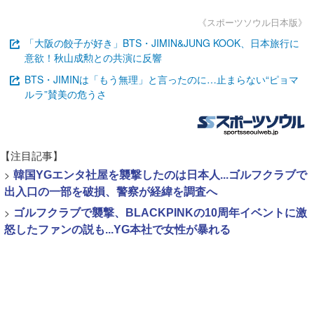
《スポーツソウル日本版》
「大阪の餃子が好き」BTS・JIMIN&JUNG KOOK、日本旅行に
意欲！秋山成勲との共演に反響
BTS・JIMINは「もう無理」と言ったのに…止まらない“ピョマ
ルラ”賛美の危うさ
【注目記事】
>
韓国YGエンタ社屋を襲撃したのは日本人...ゴルフクラブで
出入口の一部を破損、警察が経緯を調査へ
>
ゴルフクラブで襲撃、BLACKPINKの10周年イベントに激
怒したファンの説も...YG本社で女性が暴れる