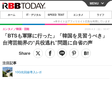
MENU
CLOSE
ホーム
IT・デジタル
SPEED TEST
エンタメ
ライフ
ホーム
IT・デジタル
エンタメ
韓国・芸能
2026.4.3（金）18:47
「BTSも軍隊に行った」「韓国を見習うべき」
IT・デジタルTOP
スマートフォン
SPEED TEST
台湾芸能界の“兵役逃れ”問題に自省の声
ネタ
ガジェット・ツール
エンタメ
ショッピング
その他
エンタメTOP
映画・ドラマ
ライフ
注目記事
韓流・K-POP
韓国・芸能
ライフTOP
グルメ
リリース一覧
10G光回線導入レポ
音楽
スポーツ
ペット
ショッピング
プッシュ通知の停止方法
グラビア
ブログ
その他
ショッピング
その他