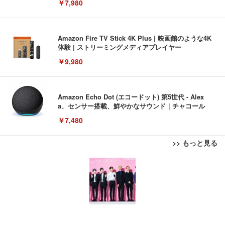
￥7,980
Amazon Fire TV Stick 4K Plus | 映画館のような4K
体験 | ストリーミングメディアプレイヤー
￥9,980
Amazon Echo Dot (エコードット) 第5世代 - Alex
a、センサー搭載、鮮やかなサウンド｜チャコール
￥7,480
>> もっと見る
[EdoErgo] オフィスチェア 椅子 テレワーク 疲れな
EIZO ビジネス向けプレミアムモニター | FlexScan
Amazonベーシック ペットシーツ 薄型 レギュラー 1
い 跳ね上げ式アームレスト コンパクト 約105度ロッ
EV3240X-WT | 31.5型4K UHD・USB Type-C・ホワ
回使い捨て 無香料 ホワイト 300枚
キング pc 事務椅子 360度回転 座面昇降 強化ナイロ
イト
ン樹脂ベース 通気性メッシュ 在宅ワーク H-WY01
￥3,373
￥5,699
￥105,595
(黒網+黒枠+黒足)
EIZO ビジネス向けプレミアムモニター | FlexScan