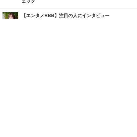
ェック
【エンタメRBB】注目の人にインタビュー
【坂道グループニュース】ーエンタメRBBー
今観るべきオススメ「韓国ドラマ」
快適デスクのヒントが満載！こだわりデスクツアー
【進化するオフィス】
記事
ホーム
›
エンタメ
›
韓国・芸能
›
TOP