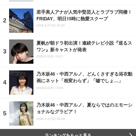
若手美人アナが人気中堅芸人とラブラブ同棲！
FRIDAY、明日15時に熱愛スクープ
2025.8.27(水) 22:20
夏帆が朝ドラ初出演！連続テレビ小説『巡るス
ワン』新キャストが発表
2026.8.5(水) 16:01
乃木坂46・中西アルノ、どんくさすぎる浴衣動
画にネット「相変わらず」「嘘でしょ…」
2026.8.6(木) 15:09
乃木坂46・中西アルノ、夏ならではのエモーシ
ョナルなグラビア！
2026.7.27(月) 22:54
ランキングをもっと見る