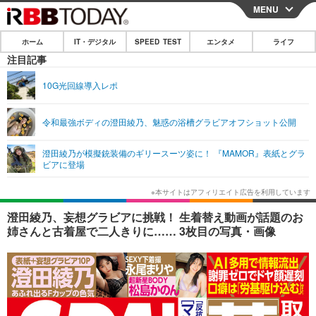
MENU
CLOSE
ホーム
IT・デジタル
SPEED TEST
エンタメ
ライフ
ホーム
注目記事
IT・デジタル
10G光回線導入レポ
IT・デジタルTOP
スマートフォン
SPEED TEST
令和最強ボディの澄田綾乃、魅惑の浴槽グラビアオフショット公開
ネタ
ガジェット・ツール
エンタメ
澄田綾乃が模擬銃装備のギリースーツ姿に！ 『MAMOR』表紙とグラ
ショッピング
その他
ビアに登場
エンタメTOP
映画・ドラマ
ライフ
韓流・K-POP
韓国・芸能
ライフTOP
グルメ
リリース一覧
澄田綾乃、妄想グラビアに挑戦！ 生着替え動画が話題のお
音楽
スポーツ
ペット
ショッピング
姉さんと古着屋で二人きりに…… 3枚目の写真・画像
プッシュ通知の停止方法
グラビア
ブログ
その他
ショッピング
その他