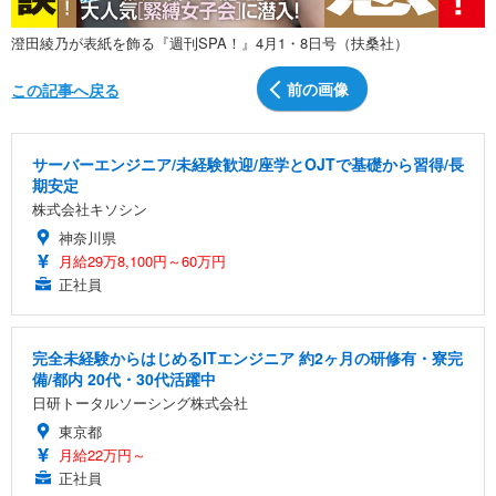
澄田綾乃が表紙を飾る『週刊SPA！』4月1・8日号（扶桑社）
前の画像
この記事へ戻る
サーバーエンジニア/未経験歓迎/座学とOJTで基礎から習得/長
期安定
株式会社キソシン
神奈川県
月給29万8,100円～60万円
正社員
完全未経験からはじめるITエンジニア 約2ヶ月の研修有・寮完
備/都内 20代・30代活躍中
日研トータルソーシング株式会社
東京都
月給22万円～
正社員