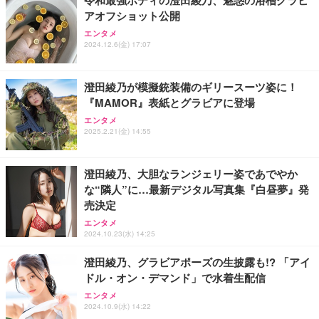
令和最強ボディの澄田綾乃、魅惑の浴槽グラビ
アオフショット公開
エンタメ
2024.12.6(金) 17:07
澄田綾乃が模擬銃装備のギリースーツ姿に！
『MAMOR』表紙とグラビアに登場
エンタメ
2025.2.21(金) 14:55
澄田綾乃、大胆なランジェリー姿であでやか
な“隣人”に…最新デジタル写真集『白昼夢』発
売決定
エンタメ
2024.10.23(水) 14:25
澄田綾乃、グラビアポーズの生披露も!? 「アイ
ドル・オン・デマンド」で水着生配信
エンタメ
2024.10.9(水) 14:22