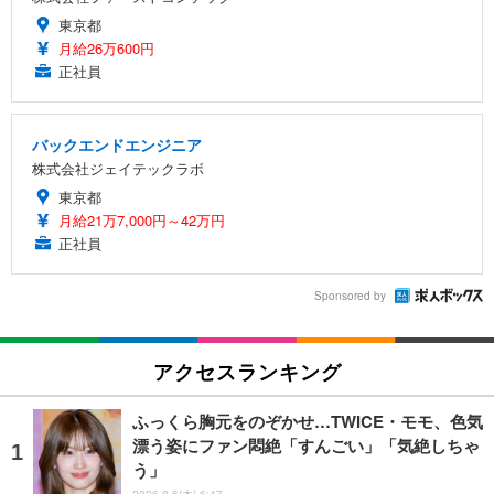
東京都
月給26万600円
正社員
バックエンドエンジニア
株式会社ジェイテックラボ
東京都
月給21万7,000円～42万円
正社員
Sponsored by
アクセスランキング
ふっくら胸元をのぞかせ…TWICE・モモ、色気
漂う姿にファン悶絶「すんごい」「気絶しちゃ
う」
2026.8.6(木) 6:47