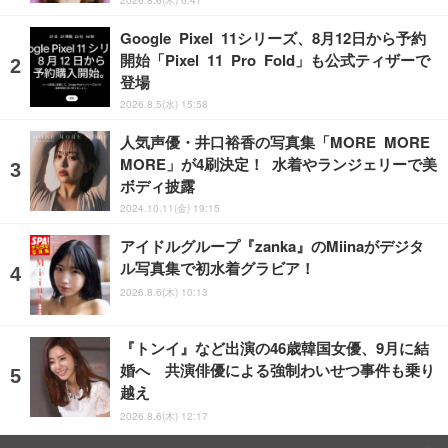
Google Pixel 11シリーズ、8月12日から予約
開始「Pixel 11 Pro Fold」も公式ティザーで
登場
2026.8.5(水) 15:58
人気声優・井口裕香の写真集「MORE MORE
MORE」が4刷決定！ 水着やランジェリーで美
ボディ披露
2024.10.11(金) 19:15
アイドルグループ『zanka』のMiinaがデジタ
ル写真集で初水着グラビア！
2026.8.6(木) 10:13
『トンイ』など出演の46歳韓国女優、9月に結
婚へ 共演俳優による強制わいせつ事件も乗り
越え
2026.8.6(木) 12:17