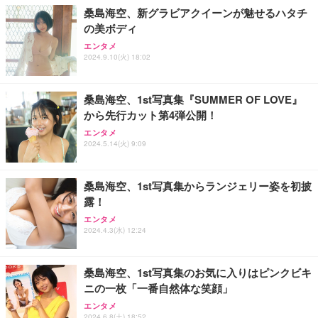
桑島海空、新グラビアクイーンが魅せるハタチ
の美ボディ
エンタメ
2024.9.10(火) 18:02
桑島海空、1st写真集『SUMMER OF LOVE』
から先行カット第4弾公開！
エンタメ
2024.5.14(火) 9:09
桑島海空、1st写真集からランジェリー姿を初披
露！
エンタメ
2024.4.3(水) 12:24
桑島海空、1st写真集のお気に入りはピンクビキ
ニの一枚「一番自然体な笑顔」
エンタメ
2024.6.8(土) 18:52