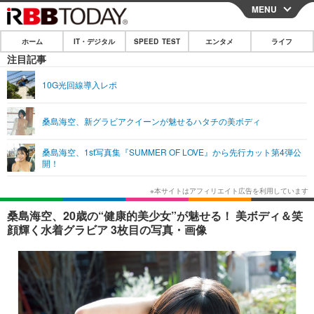
MENU
CLOSE
ホーム
IT・デジタル
SPEED TEST
エンタメ
ライフ
ホーム
注目記事
IT・デジタル
10G光回線導入レポ
IT・デジタルTOP
スマートフォン
SPEED TEST
桑島海空、新グラビアクイーンが魅せるハタチの美ボディ
ネタ
ガジェット・ツール
エンタメ
桑島海空、1st写真集『SUMMER OF LOVE』から先行カット第4弾公
ショッピング
その他
開！
エンタメTOP
映画・ドラマ
ライフ
韓流・K-POP
韓国・芸能
ライフTOP
グルメ
リリース一覧
桑島海空、20歳の“健康的美少女”が魅せる！ 美ボディ＆笑
音楽
スポーツ
ペット
ショッピング
顔輝く水着グラビア 3枚目の写真・画像
プッシュ通知の停止方法
グラビア
ブログ
その他
ショッピング
その他