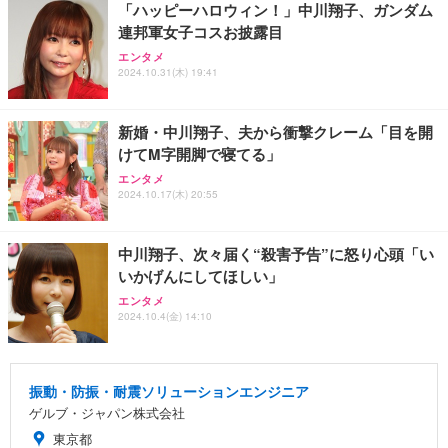
「ハッピーハロウィン！」中川翔子、ガンダム
連邦軍女子コスお披露目
エンタメ
2024.10.31(木) 19:41
新婚・中川翔子、夫から衝撃クレーム「目を開
けてM字開脚で寝てる」
エンタメ
2024.10.17(木) 20:55
中川翔子、次々届く“殺害予告”に怒り心頭「い
いかげんにしてほしい」
エンタメ
2024.10.4(金) 14:10
振動・防振・耐震ソリューションエンジニア
ゲルブ・ジャパン株式会社
東京都