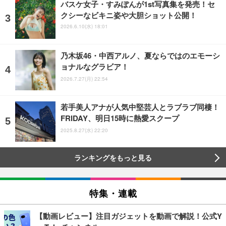
バスケ女子・すみぽんが1st写真集を発売！セ
クシーなビキニ姿や大胆ショット公開！
2026.6.10(水) 18:01
乃木坂46・中西アルノ、夏ならではのエモーシ
ョナルなグラビア！
2026.7.27(月) 22:54
若手美人アナが人気中堅芸人とラブラブ同棲！
FRIDAY、明日15時に熱愛スクープ
2025.8.27(水) 22:20
ランキングをもっと見る
特集・連載
【動画レビュー】注目ガジェットを動画で解説！公式Y