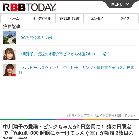
MENU
CLOSE
ホーム
IT・デジタル
SPEED TEST
エンタメ
ライフ
ホーム
注目記事
IT・デジタル
10G光回線導入レポ
IT・デジタルTOP
スマートフォン
SPEED TEST
中川翔子、伝説の水着グラビアから体重7キロ……増？
ネタ
ガジェット・ツール
エンタメ
「ハッピーハロウィン！」中川翔子、ガンダム連邦軍女子コスお披露
ショッピング
その他
目
エンタメTOP
映画・ドラマ
ライフ
韓流・K-POP
韓国・芸能
ライフTOP
グルメ
リリース一覧
音楽
スポーツ
ペット
ショッピング
プッシュ通知の停止方法
グラビア
ブログ
その他
ショッピング
その他
中川翔子の愛猫・ピンクちゃんが1日室長に！ 猫の日限定
で「Yakult1000 睡眠にゃーけてぃんぐ室」が新設 3枚目の
写真・画像