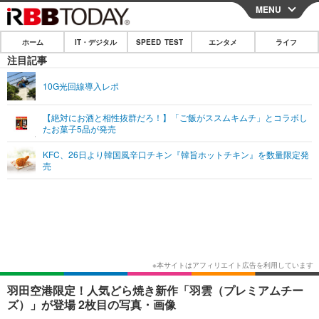
MENU
CLOSE
ホーム
IT・デジタル
SPEED TEST
エンタメ
ライフ
ホーム
注目記事
IT・デジタル
10G光回線導入レポ
IT・デジタルTOP
スマートフォン
SPEED TEST
【絶対にお酒と相性抜群だろ！】「ご飯がススムキムチ」とコラボし
たお菓子5品が発売
ネタ
ガジェット・ツール
エンタメ
KFC、26日より韓国風辛口チキン『韓旨ホットチキン』を数量限定発
ショッピング
その他
売
エンタメTOP
映画・ドラマ
ライフ
韓流・K-POP
韓国・芸能
ライフTOP
グルメ
リリース一覧
音楽
スポーツ
ペット
ショッピング
プッシュ通知の停止方法
グラビア
ブログ
その他
ショッピング
その他
羽田空港限定！人気どら焼き新作「羽雲（プレミアムチー
ズ）」が登場 2枚目の写真・画像