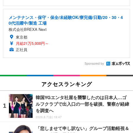
メンテナンス・保守・保全/未経験OK/寮完備/日勤/20・30・4
0代活躍中/製造 工場
株式会社BREXA Next
東京都
月給21万5,000円～
正社員
Sponsored by
アクセスランキング
韓国YGエンタ社屋を襲撃したのは日本人…ゴ
ルフクラブで出入口の一部を破損、警察が経緯
を調査へ
2026.8.7(金) 18:47
「悲しませて申し訳ない」グループ活動軽視＆