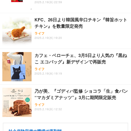
2025.2.19(水) 22:59
KFC、26日より韓国風辛口チキン『韓旨ホット
チキン』を数量限定発売
ライフ
2025.2.19(水) 19:20
カフェ・ベローチェ、3月5日より人気の『黒ね
こ エコバッグ』新デザインで再販売
ライフ
2025.2.19(水) 19:19
乃が美、『ゴディバ監修 ショコラ「生」食パン
“マカダミアナッツ”』3月に期間限定販売
ライフ
2025.2.19(水) 12:32
社会保険完備の職場で薬剤師