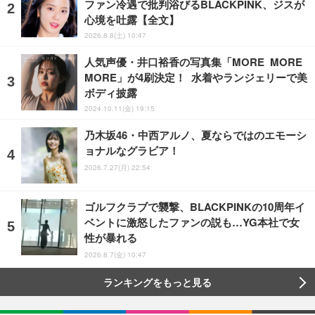
ファン冷遇で批判浴びるBLACKPINK、ジスが
心境を吐露【全文】
2026.8.8(土) 10:47
人気声優・井口裕香の写真集「MORE MORE
MORE」が4刷決定！ 水着やランジェリーで美
ボディ披露
2024.10.11(金) 19:15
乃木坂46・中西アルノ、夏ならではのエモーシ
ョナルなグラビア！
2026.7.27(月) 22:54
ゴルフクラブで襲撃、BLACKPINKの10周年イ
ベントに激怒したファンの説も…YG本社で女
性が暴れる
2026.8.7(金) 10:47
ランキングをもっと見る