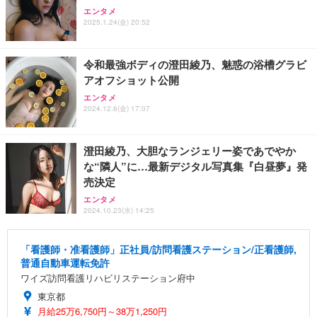
エンタメ
2025.1.24(金) 20:52
令和最強ボディの澄田綾乃、魅惑の浴槽グラビ
アオフショット公開
エンタメ
2024.12.6(金) 17:07
澄田綾乃、大胆なランジェリー姿であでやか
な“隣人”に…最新デジタル写真集『白昼夢』発
売決定
エンタメ
2024.10.23(水) 14:25
「看護師・准看護師」正社員/訪問看護ステーション/正看護師,
普通自動車運転免許
ワイズ訪問看護リハビリステーション府中
東京都
月給25万6,750円～38万1,250円