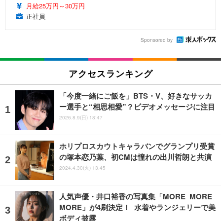
月給25万円～30万円
正社員
Sponsored by
アクセスランキング
「今度一緒にご飯を」BTS・V、好きなサッカ
ー選手と“相思相愛”？ビデオメッセージに注目
2026.8.9(日) 18:47
ホリプロスカウトキャラバンでグランプリ受賞
の塚本恋乃葉、初CMは憧れの出川哲朗と共演
2024.4.30(火) 13:45
人気声優・井口裕香の写真集「MORE MORE
MORE」が4刷決定！ 水着やランジェリーで美
ボディ披露