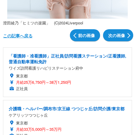
澄田綾乃「ヒミツの楽園」 (C)2024Liverpool
前の画像
次の画像
この記事へ戻る
「看護師・准看護師」正社員/訪問看護ステーション/正看護師,
普通自動車運転免許
ワイズ訪問看護リハビリステーション府中
東京都
月給25万6,750円～38万1,250円
正社員
介護職・ヘルパー/調布市/京王線 つつじヶ丘/訪問介護/東京都
ケアリッツつつじヶ丘
東京都
月給33万5,000円～35万円