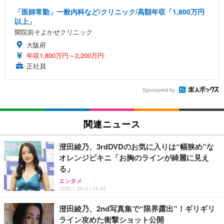
「医師常勤」一般内科など/クリニック/高額年収「1,800万円
以上」
開院前そよかぜクリニック
大阪府
年収1,800万円～2,200万円
正社員
Sponsored by
関連ニュース
澄田綾乃、3rdDVDのお気に入りは“幅狭め”な
オレンジビキニ「お胸のラインが綺麗に見え
る」
エンタメ
2025.1.25(土) 14:33
澄田綾乃、2nd写真集で“限界露出”！ギリギリ
ライン攻めた衝撃ショット公開