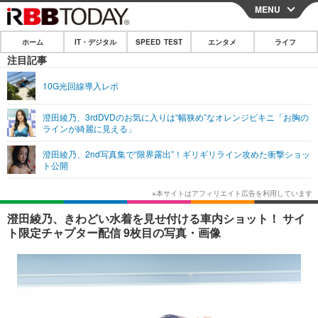
MENU
CLOSE
ホーム
IT・デジタル
SPEED TEST
エンタメ
ライフ
ホーム
注目記事
IT・デジタル
10G光回線導入レポ
IT・デジタルTOP
スマートフォン
SPEED TEST
澄田綾乃、3rdDVDのお気に入りは“幅狭め”なオレンジビキニ「お胸の
ラインが綺麗に見える」
ネタ
ガジェット・ツール
エンタメ
澄田綾乃、2nd写真集で“限界露出”！ギリギリライン攻めた衝撃ショッ
ショッピング
その他
ト公開
エンタメTOP
映画・ドラマ
ライフ
韓流・K-POP
韓国・芸能
ライフTOP
グルメ
リリース一覧
澄田綾乃、きわどい水着を見せ付ける車内ショット！ サイ
音楽
スポーツ
ペット
ショッピング
ト限定チャプター配信 9枚目の写真・画像
プッシュ通知の停止方法
グラビア
ブログ
その他
ショッピング
その他