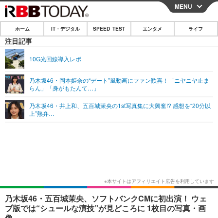
MENU
CLOSE
ホーム
IT・デジタル
SPEED TEST
エンタメ
ライフ
ホーム
注目記事
IT・デジタル
10G光回線導入レポ
IT・デジタルTOP
スマートフォン
SPEED TEST
乃木坂46・岡本姫奈の“デート”風動画にファン歓喜！「ニヤニヤ止ま
らん」「身がもたんて…」
ネタ
ガジェット・ツール
エンタメ
乃木坂46・井上和、五百城茉央の1st写真集に大興奮!? 感想を“20分以
ショッピング
その他
上”熱弁…
エンタメTOP
映画・ドラマ
ライフ
韓流・K-POP
韓国・芸能
ライフTOP
グルメ
リリース一覧
音楽
スポーツ
ペット
ショッピング
プッシュ通知の停止方法
グラビア
ブログ
その他
ショッピング
その他
乃木坂46・五百城茉央、ソフトバンクCMに初出演！ ウェ
ブ版では“シュールな演技”が見どころに 1枚目の写真・画
像