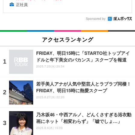
正社員
Sponsored by
アクセスランキング
FRIDAY、明日15時に「STARTO社トップアイ
ドルと年下美女のバカンス」スクープを報道
2025.7.23(水) 20:54
若手美人アナが人気中堅芸人とラブラブ同棲！
FRIDAY、明日15時に熱愛スクープ
2025.8.27(水) 22:20
乃木坂46・中西アルノ、どんくさすぎる浴衣動
画にネット「相変わらず」「嘘でしょ…」
2026.8.6(木) 15:09