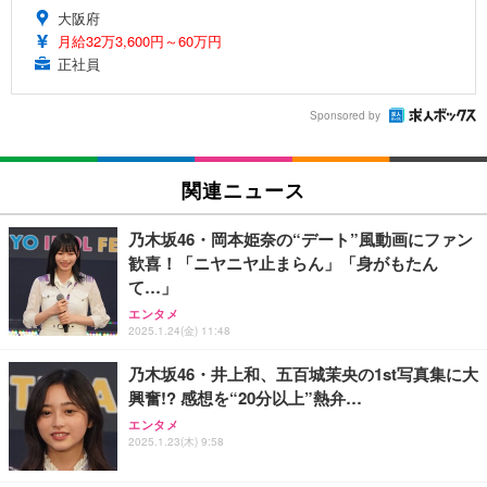
大阪府
月給32万3,600円～60万円
正社員
Sponsored by
関連ニュース
乃木坂46・岡本姫奈の“デート”風動画にファン
歓喜！「ニヤニヤ止まらん」「身がもたん
て…」
エンタメ
2025.1.24(金) 11:48
乃木坂46・井上和、五百城茉央の1st写真集に大
興奮!? 感想を“20分以上”熱弁…
エンタメ
2025.1.23(木) 9:58