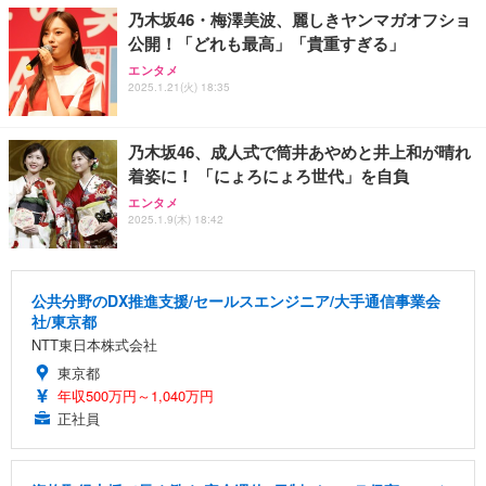
乃木坂46・梅澤美波、麗しきヤンマガオフショ
公開！「どれも最高」「貴重すぎる」
エンタメ
2025.1.21(火) 18:35
乃木坂46、成人式で筒井あやめと井上和が晴れ
着姿に！ 「にょろにょろ世代」を自負
エンタメ
2025.1.9(木) 18:42
公共分野のDX推進支援/セールスエンジニア/大手通信事業会
社/東京都
NTT東日本株式会社
東京都
年収500万円～1,040万円
正社員