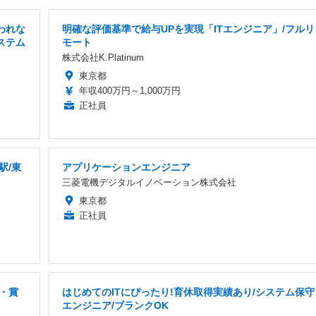
われな
明確な評価基準で給与UPを実現「ITエンジニア」/フルリ
ステム
モート
株式会社K.Platinum
東京都
年収400万円～1,000万円
正社員
駅/東
アプリケーションエンジニア
三菱電機デジタルイノベーション株式会社
東京都
正社員
日・賞
はじめてのITにぴったり!育休取得実績あり/システム保守
エンジニア/ブランクOK