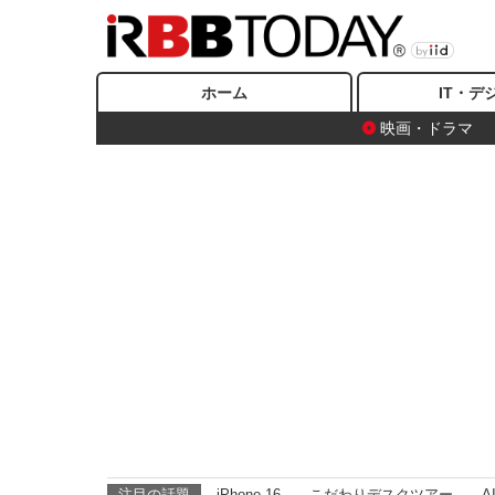
ホーム
IT・デ
映画・ドラマ
注目の話題
iPhone 16
こだわりデスクツアー
A