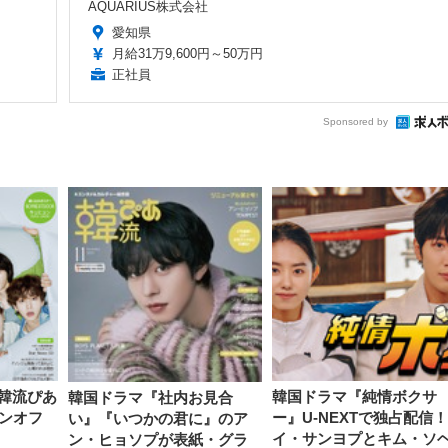
AQUARIUS株式会社
愛知県
月給31万9,600円～50万円
正社員
Sponsored by
、韓流ぴあ
韓国ドラマ『純情ボクサ
韓国ドラマ『社内お見合
ンオフ
ー』U-NEXTで独占配信
い』『いつかの君に』のア
イ・サンヨプとキム・ソ
ン・ヒョソプが表紙・グラ