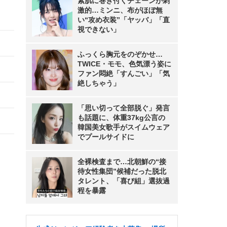
素肌に巻き付くチェーンが刺
激的…ミンニ、布がほぼ無
い“攻め衣装”「ヤッバ」「直
視できない」
ふっくら胸元をのぞかせ…
TWICE・モモ、色気漂う姿に
ファン悶絶「すんごい」「気
絶しちゃう」
「思い切って全部脱ぐ」発言
も話題に、体重37kg公言の
韓国美女歌手がスイムウェア
でプールサイドに
全裸検査まで…北朝鮮の“接
待女性集団”候補だった脱北
タレント、「喜び組」選抜過
程を暴露