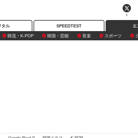
X
ジタル
SPEEDTEST
エ
韓流・K-POP
韓国・芸能
音楽
スポーツ
I
Google Pixel 9
韓国ドラマ
K-POP