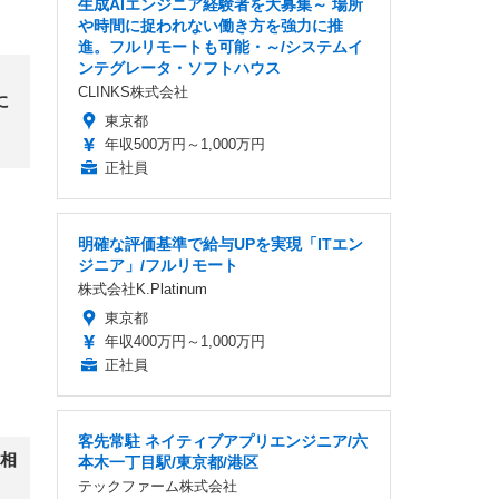
生成AIエンジニア経験者を大募集～ 場所
や時間に捉われない働き方を強力に推
進。フルリモートも可能・～/システムイ
ンテグレータ・ソフトハウス
CLINKS株式会社
に
東京都
年収500万円～1,000万円
正社員
明確な評価基準で給与UPを実現「ITエン
ジニア」/フルリモート
株式会社K.Platinum
東京都
年収400万円～1,000万円
正社員
客先常駐 ネイティブアプリエンジニア/六
相
本木一丁目駅/東京都/港区
テックファーム株式会社