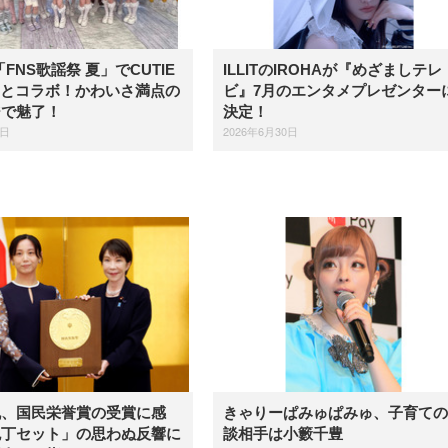
、「FNS歌謡祭 夏」でCUTIE
ILLITのIROHAが『めざましテレ
ETとコラボ！かわいさ満点の
ビ』7月のエンタメプレゼンター
ジで魅了！
決定！
2日
2026年6月30日
帆、国民栄誉賞の受賞に感
きゃりーぱみゅぱみゅ、子育ての
包丁セット」の思わぬ反響に
談相手は小籔千豊