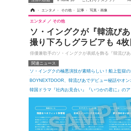
ホーム
›
エンタメ
›
その他
›
記事
›
写真・画像
エンタメ
その他
ソ・イングクが『韓流ぴあ
撮り下ろしグラビアも 4
俳優兼歌手のソ・イングクが表紙を飾る『韓流ぴあ』
関連ニュース
ソ・イングクの極悪演技が素晴らしい！船上監獄の
BOYNEXTDOOR、韓流ぴあでデビュー秘話やオ
韓国ドラマ『社内お見合い』『いつかの君に』のア