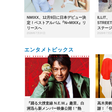
NMIXX、12月9日に日本デビュー決
ILLIT
定！ベストアルバム『N=MIXX』リ
STRE
リースへ
ステー
2026年7月31日
2026年7月
エンタメトピックス
『踊る大捜査線 N.E.W.』趣里、白
高木美
洲迅ら新メンバー映像公開！“熱
謝！「