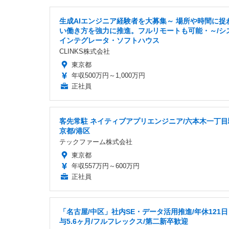
生成AIエンジニア経験者を大募集～ 場所や時間に捉
い働き方を強力に推進。フルリモートも可能・～/シ
インテグレータ・ソフトハウス
CLINKS株式会社
東京都
年収500万円～1,000万円
正社員
客先常駐 ネイティブアプリエンジニア/六本木一丁目
京都/港区
テックファーム株式会社
東京都
年収557万円～600万円
正社員
「名古屋/中区」社内SE・データ活用推進/年休121
与5.6ヶ月/フルフレックス/第二新卒歓迎