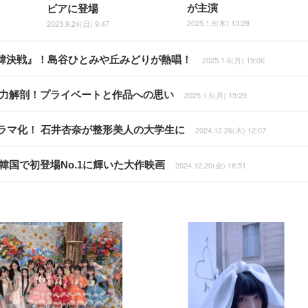
が主演
ビアに登場
2025.1.9(木) 13:28
2023.9.24(日) 9:47
韓決戦』！島谷ひとみや丘みどりが熱唱！
2025.1.6(月) 19:06
の魅力解剖！プライベートと作品への思い
2025.1.6(月) 15:29
ドラマ化！ 石井杏奈が整形美人の大学生に
2024.12.26(木) 12:07
韓国で初登場No.1に輝いた大作映画
2024.12.20(金) 18:51