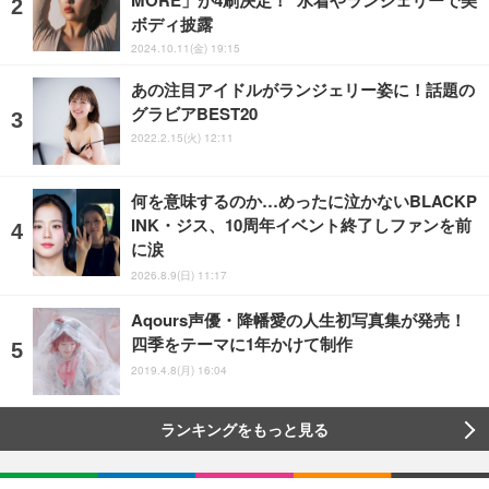
ボディ披露
2024.10.11(金) 19:15
あの注目アイドルがランジェリー姿に！話題の
グラビアBEST20
2022.2.15(火) 12:11
何を意味するのか…めったに泣かないBLACKP
INK・ジス、10周年イベント終了しファンを前
に涙
2026.8.9(日) 11:17
Aqours声優・降幡愛の人生初写真集が発売！
四季をテーマに1年かけて制作
2019.4.8(月) 16:04
ランキングをもっと見る