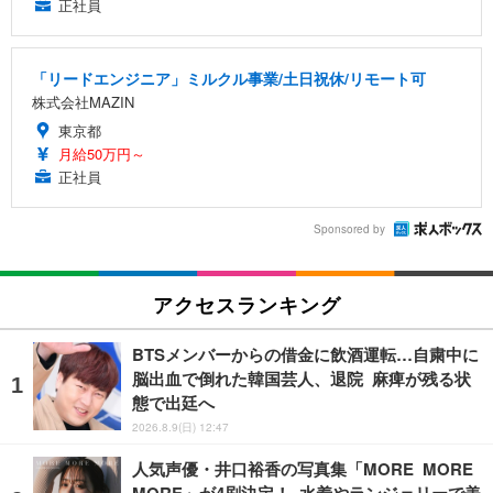
正社員
「リードエンジニア」ミルクル事業/土日祝休/リモート可
株式会社MAZIN
東京都
月給50万円～
正社員
Sponsored by
アクセスランキング
BTSメンバーからの借金に飲酒運転…自粛中に
脳出血で倒れた韓国芸人、退院 麻痺が残る状
態で出廷へ
2026.8.9(日) 12:47
人気声優・井口裕香の写真集「MORE MORE
MORE」が4刷決定！ 水着やランジェリーで美