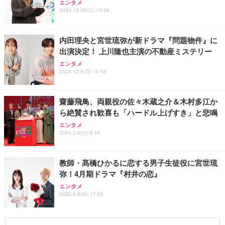
エンタメ
2024.12.22(日) 19:34
内田理央と宮世琉弥が新ドラマ『問題物件』に
出演決定！ 上川隆也主演の不動産ミステリー
エンタメ
2024.12.9(月) 10:58
齋藤飛鳥、両親役の佐々木蔵之介＆木村多江か
ら絶賛され歓喜も「ハードル上げすき」と悲鳴
エンタメ
2024.2.6(火) 8:59
教師・髙橋ひかるに恋する男子生徒役に宮世琉
弥！4月期ドラマ『村井の恋』
エンタメ
2022.3.8(火) 17:55