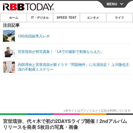
MENU
CLOSE
ホーム
IT・デジタル
SPEED TEST
エンタメ
ライフ
ホーム
注目記事
IT・デジタル
10G光回線導入レポ
IT・デジタルTOP
スマートフォン
SPEED TEST
宮世琉弥が初写真集！「LAでの撮影で刺激もらえた」
ネタ
ガジェット・ツール
エンタメ
内田理央と宮世琉弥が新ドラマ『問題物件』に出演決定！ 上川隆也主
ショッピング
その他
演の不動産ミステリー
エンタメTOP
映画・ドラマ
ライフ
韓流・K-POP
韓国・芸能
ライフTOP
グルメ
リリース一覧
音楽
スポーツ
ペット
ショッピング
プッシュ通知の停止方法
グラビア
ブログ
その他
ショッピング
その他
宮世琉弥、代々木で初の2DAYSライブ開催！2ndアルバム
リリースを発表 5枚目の写真・画像