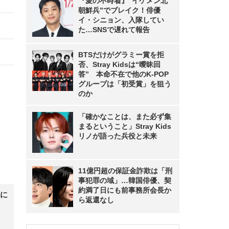
『愛の不時着』“イケメン北
朝鮮兵”でブレイク！俳優
イ・シニョン、入隊してい
た…SNSで遅れて報告
BTSだけがグラミー賞を拒
否、Stray Kidsは“曖昧回
答” 本命不在で他のK-POP
グループは「初受賞」を狙う
のか
「確かなことは、また必ず集
まるということ」Stray Kids
リノが語った兵役と未来
11億円超の保証金詐欺は「刑
事犯罪の域」…韓国俳優、契
約満了日にも前事務所会長か
に
ら返還なし