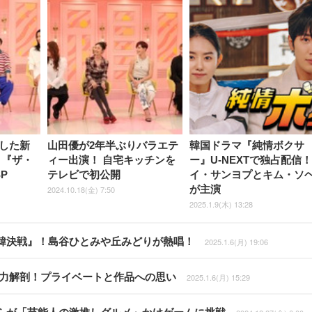
した新
山田優が2年半ぶりバラエテ
韓国ドラマ『純情ボクサ
 『ザ・
ィー出演！ 自宅キッチンを
ー』U-NEXTで独占配信
P
テレビで初公開
イ・サンヨプとキム・ソ
が主演
2024.10.18(金) 7:50
2025.1.9(木) 13:28
韓決戦』！島谷ひとみや丘みどりが熱唱！
2025.1.6(月) 19:06
の魅力解剖！プライベートと作品への思い
2025.1.6(月) 15:29