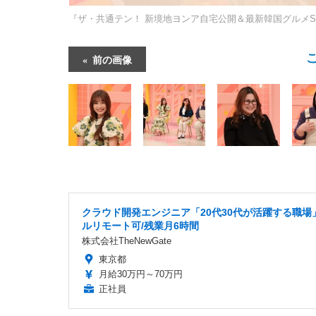
『ザ・共通テン！ 新境地ヨンア自宅公開＆最新韓国グルメSP
前の画像
クラウド開発エンジニア「20代30代が活躍する職場
ルリモート可/残業月6時間
株式会社TheNewGate
東京都
月給30万円～70万円
正社員