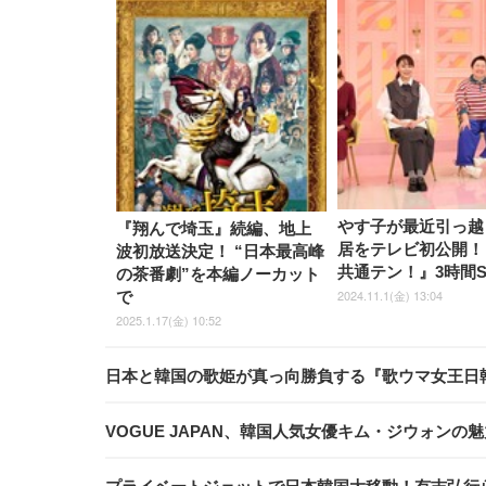
やす子が最近引っ越
『翔んで埼玉』続編、地上
居をテレビ初公開！
波初放送決定！ “日本最高峰
共通テン！』3時間S
の茶番劇”を本編ノーカット
2024.11.1(金) 13:04
で
2025.1.17(金) 10:52
日本と韓国の歌姫が真っ向勝負する『歌ウマ女王日
VOGUE JAPAN、韓国人気女優キム・ジウォン