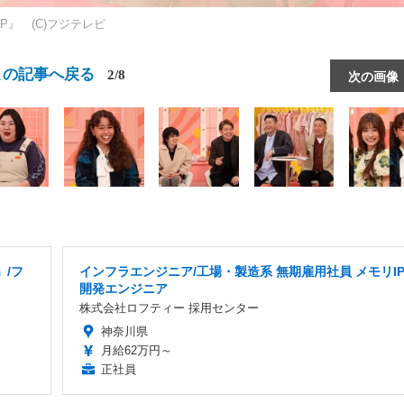
』 (C)フジテレビ
この記事へ戻る
2/8
次の画像
」/フ
インフラエンジニア/工場・製造系 無期雇用社員 メモリI
開発エンジニア
株式会社ロフティー 採用センター
神奈川県
月給62万円～
正社員