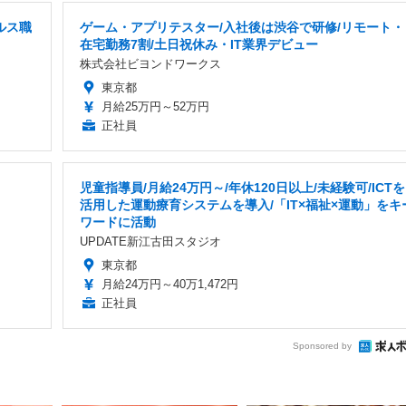
ルス職
ゲーム・アプリテスター/入社後は渋谷で研修/リモート・
在宅勤務7割/土日祝休み・IT業界デビュー
株式会社ビヨンドワークス
東京都
月給25万円～52万円
正社員
児童指導員/月給24万円～/年休120日以上/未経験可/ICTを
活用した運動療育システムを導入/「IT×福祉×運動」をキ
ワードに活動
UPDATE新江古田スタジオ
東京都
月給24万円～40万1,472円
正社員
Sponsored by