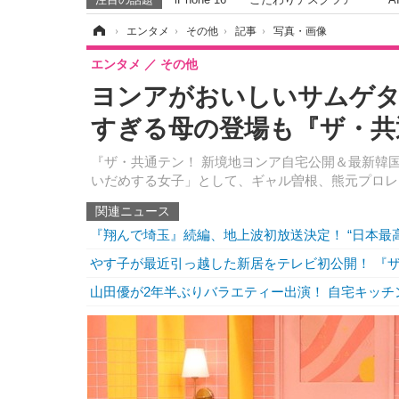
ホーム
›
エンタメ
›
その他
›
記事
›
写真・画像
エンタメ
その他
ヨンアがおいしいサムゲタ
すぎる母の登場も『ザ・共
『ザ・共通テン！ 新境地ヨンア自宅公開＆最新韓国
いだめする女子」として、ギャル曽根、熊元プロレ
関連ニュース
『翔んで埼玉』続編、地上波初放送決定！ “日本最
やす子が最近引っ越した新居をテレビ初公開！ 『ザ
山田優が2年半ぶりバラエティー出演！ 自宅キッチ