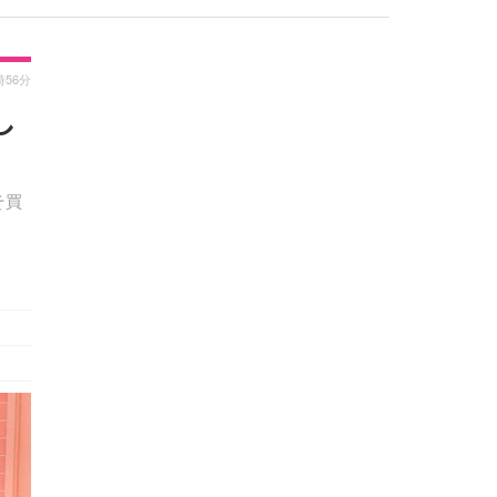
時56分
し
そ買