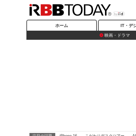
ホーム
IT・デ
映画・ドラマ
注目の話題
iPhone 16
こだわりデスクツアー
A