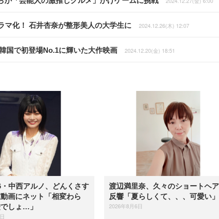
らが「芸能人の激推しグルメ」かけゲームに挑戦
2024.12.27(金) 6:00
ドラマ化！ 石井杏奈が整形美人の大学生に
2024.12.26(木) 12:07
韓国で初登場No.1に輝いた大作映画
2024.12.20(金) 18:51
6・中西アルノ、どんくさす
渡辺満里奈、久々のショートヘア
衣動画にネット「相変わら
反響「夏らしくて、、、可愛い」
2026年8月6日
嘘でしょ…」
6日