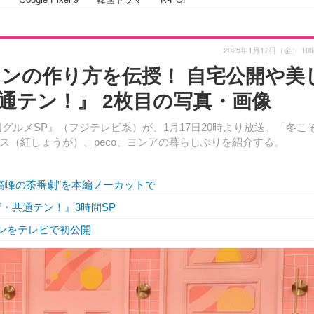
2025年1月17日（金） 10
ンの作り方を伝授！ 自宅公開や美
通テン！』 2枚目の写真・画像
グルメSP』（フジテレビ系）が、1月17日20時より放送。「冬こ
ス（紅しょうが）、peco、ヨンアの暮らしぶりを紹介する。
高峰の茶番劇”を本編ノーカットで
・共通テン！』3時間SP
ンをテレビで初公開