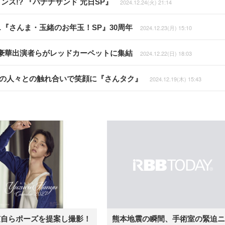
ス!? 『バナナサンド 元日SP』
2024.12.24(火) 21:14
『さんま・玉緒のお年玉！SP』30周年
2024.12.23(月) 15:10
豪華出演者らがレッドカーペットに集結
2024.12.22(日) 18:03
元の人々との触れ合いで笑顔に『さんタク』
2024.12.19(木) 15:43
弦自らポーズを提案し撮影！
熊本地震の瞬間、手術室の緊迫ニ