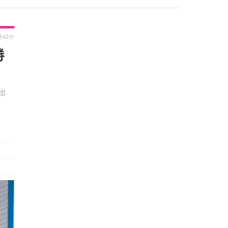
時42分
勝
出