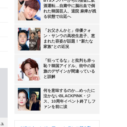
BTSメンバーからの借金に飲
酒運転…自粛中に脳出血で倒
れた韓国芸人、退院 麻痺が残
る状態で出廷へ
「お父さんかと」俳優クォ
ン・サンウの高校生息子、恵
まれた容姿が話題！“新たな
家族”との近況
「狂ってるな」と批判も赤っ
恥？韓国アイドル、街中の国
旗のデザインが間違っている
と誤解
何を意味するのか…めったに
泣かないBLACKPINK・ジ
ス、10周年イベント終了しフ
ァンを前に涙
ュ