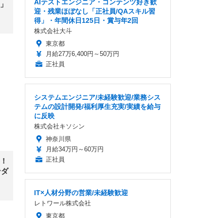
AIテストエンジニア・コンテンツ好き歓
」
迎・残業ほぼなし「正社員/QAスキル習
得」・年間休日125日・賞与年2回
株式会社大斗
東京都
月給27万6,400円～50万円
正社員
システムエンジニア/未経験歓迎/業務シス
テムの設計開発/福利厚生充実/実績を給与
に反映
株式会社キソシン
神奈川県
月給34万円～60万円
正社員
！
ンダ
IT×人材分野の営業/未経験歓迎
レトワール株式会社
東京都