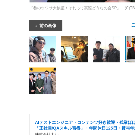
『巷のウワサ大検証！それって実際どうなの会SP』 (C)TB
前の画像
AIテストエンジニア・コンテンツ好き歓迎・残業ほ
「正社員/QAスキル習得」・年間休日125日・賞与年
株式会社大斗