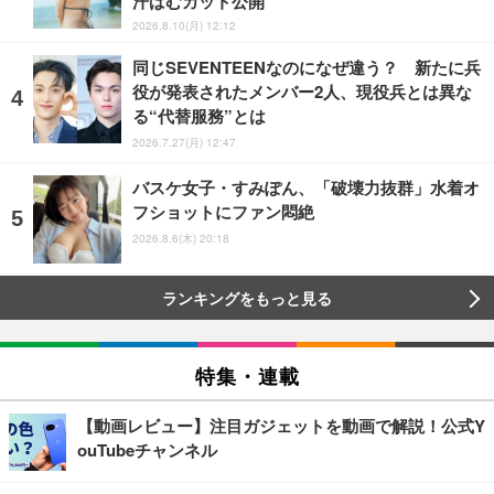
汗ばむカット公開
2026.8.10(月) 12:12
同じSEVENTEENなのになぜ違う？ 新たに兵
役が発表されたメンバー2人、現役兵とは異な
る“代替服務”とは
2026.7.27(月) 12:47
バスケ女子・すみぽん、「破壊力抜群」水着オ
フショットにファン悶絶
2026.8.6(木) 20:18
ランキングをもっと見る
特集・連載
【動画レビュー】注目ガジェットを動画で解説！公式Y
ouTubeチャンネル