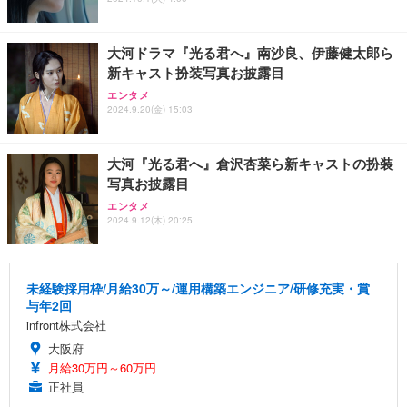
大河ドラマ『光る君へ』南沙良、伊藤健太郎ら
新キャスト扮装写真お披露目
エンタメ
2024.9.20(金) 15:03
大河『光る君へ』倉沢杏菜ら新キャストの扮装
写真お披露目
エンタメ
2024.9.12(木) 20:25
未経験採用枠/月給30万～/運用構築エンジニア/研修充実・賞
与年2回
infront株式会社
大阪府
月給30万円～60万円
正社員