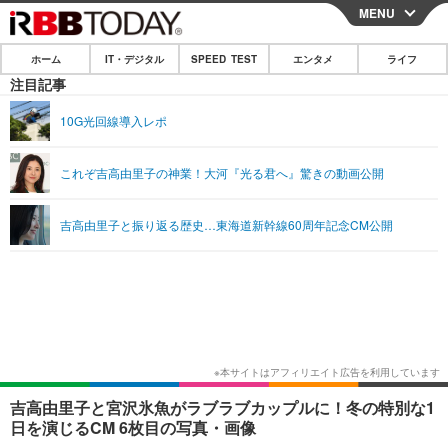
MENU
CLOSE
ホーム
IT・デジタル
SPEED TEST
エンタメ
ライフ
ホーム
注目記事
IT・デジタル
10G光回線導入レポ
IT・デジタルTOP
スマートフォン
SPEED TEST
これぞ吉高由里子の神業！大河『光る君へ』驚きの動画公開
ネタ
ガジェット・ツール
エンタメ
吉高由里子と振り返る歴史…東海道新幹線60周年記念CM公開
ショッピング
その他
エンタメTOP
映画・ドラマ
ライフ
韓流・K-POP
韓国・芸能
ライフTOP
グルメ
リリース一覧
音楽
スポーツ
ペット
ショッピング
プッシュ通知の停止方法
グラビア
ブログ
その他
ショッピング
その他
吉高由里子と宮沢氷魚がラブラブカップルに！冬の特別な1
日を演じるCM 6枚目の写真・画像