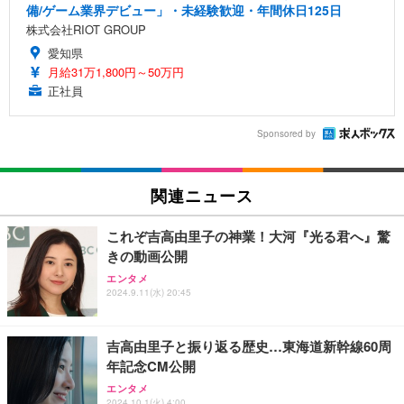
備/ゲーム業界デビュー」・未経験歓迎・年間休日125日
株式会社RIOT GROUP
愛知県
月給31万1,800円～50万円
正社員
Sponsored by
関連ニュース
これぞ吉高由里子の神業！大河『光る君へ』驚
きの動画公開
エンタメ
2024.9.11(水) 20:45
吉高由里子と振り返る歴史…東海道新幹線60周
年記念CM公開
エンタメ
2024.10.1(火) 4:00