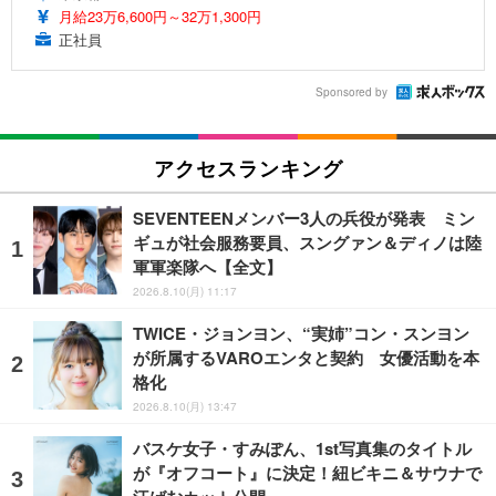
月給23万6,600円～32万1,300円
正社員
Sponsored by
アクセスランキング
SEVENTEENメンバー3人の兵役が発表 ミン
ギュが社会服務要員、スングァン＆ディノは陸
軍軍楽隊へ【全文】
2026.8.10(月) 11:17
TWICE・ジョンヨン、“実姉”コン・スンヨン
が所属するVAROエンタと契約 女優活動を本
格化
2026.8.10(月) 13:47
バスケ女子・すみぽん、1st写真集のタイトル
が『オフコート』に決定！紐ビキニ＆サウナで