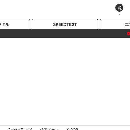
X
ジタル
SPEEDTEST
エ
I
Google Pixel 9
韓国ドラマ
K-POP