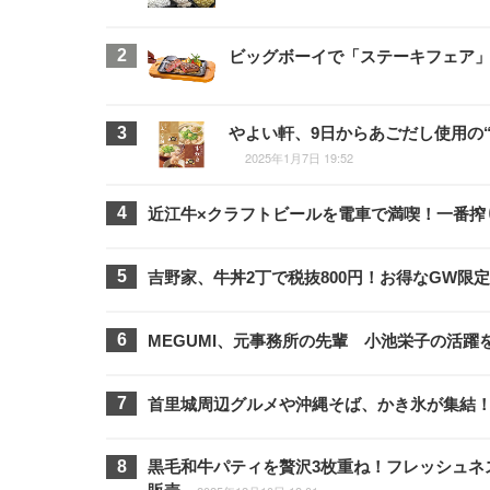
ビッグボーイで「ステーキフェア
やよい軒、9日からあごだし使用の
2025年1月7日 19:52
近江牛×クラフトビールを電車で満喫！一番搾り
吉野家、牛丼2丁で税抜800円！お得なGW限
MEGUMI、元事務所の先輩 小池栄子の活
首里城周辺グルメや沖縄そば、かき氷が集結！
黒毛和牛パティを贅沢3枚重ね！フレッシュネ