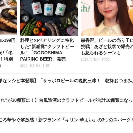
199円
料理とのペアリングに特化
森香澄、ビールの売り子
した“新感覚”クラフトビー
挑戦！あざと接客で爆売
が「冬
ル！「GOGOSHIMA
も怒られるシーンも
！特別
PAIRING BEER」発売
2024.10.3(木) 17:55
♪
2024.10.6(日) 18:35
単なレシピ本登場】「サッポロビールの晩酌三昧！ 乾杯おつまみ
れ”が10種類に！】台風造酒のクラフトビールが合計10種類になっ
ころ華やぐ解放感！新ブランド「キリン 華よい」の3つのスパーク