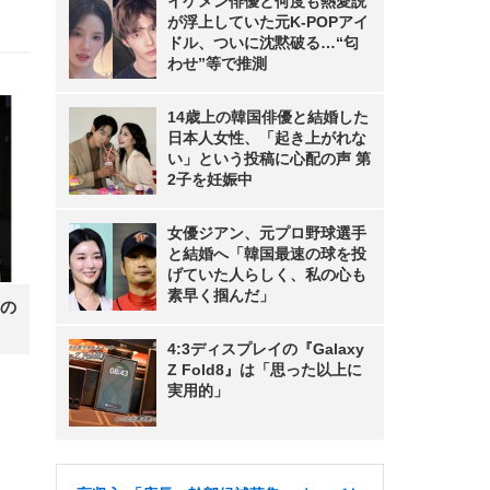
イケメン俳優と何度も熱愛説
が浮上していた元K-POPアイ
ドル、ついに沈黙破る…“匂
わせ”等で推測
14歳上の韓国俳優と結婚した
日本人女性、「起き上がれな
い」という投稿に心配の声 第
2子を妊娠中
女優ジアン、元プロ野球選手
と結婚へ「韓国最速の球を投
げていた人らしく、私の心も
素早く掴んだ」
の
4:3ディスプレイの『Galaxy
Z Fold8』は「思った以上に
実用的」