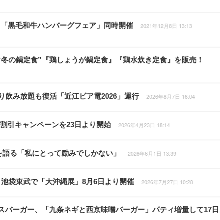
」「黒毛和牛ハンバーグフェア」同時開催
2021年12月8日 13:13
“冬の鍋定食”『鶏しょうが鍋定食』『鶏水炊き定食』を販売！
飲み放題も復活「近江ビア電2026」運行
2026年8月7日 16:04
定割引キャンペーンを23日より開始
2026年4月23日 18:14
躍を語る「私にとって励みでしかない」
2026年6月1日 13:39
池袋東武で「大沖縄展」8月6日より開催
2026年7月27日 10:28
スバーガー、「九条ネギと西京味噌バーガー」パティ増量して17日