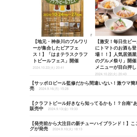
【地元・神奈川のブルワリ
【激安！毎日生ビール
ーが集合したビアフェ
にトマトのお酒も登
ス！】「はまテラスクラフ
場！！】人気居酒屋
トビールフェス」開催
のグルメ祭り」開催
メニューが目白押し
2024.10.22(火) 20:41
2024.10.22(火) 20:43
【サッポロビール監修だから間違いない！激ウマ簡
売
2024.9.16(月) 15:28
【クラフトビール好きなら知ってるかも！？台南“あ
販売中
2024.9.13(金) 19:33
【発売前から大注目の新チューハイブランド！】こ
グが発売
2024.9.10(火) 18:13