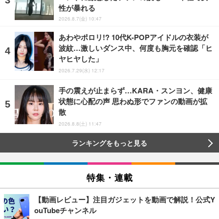
性が暴れる
2026.8.7(金) 10:47
あわやポロリ!? 10代K-POPアイドルの衣装が
波紋…激しいダンス中、何度も胸元を確認「ヒ
ヤヒヤした」
2026.7.29(水) 12:17
手の震えが止まらず…KARA・スンヨン、健康
状態に心配の声 思わぬ形でファンの動画が拡
散
2026.8.8(土) 11:47
ランキングをもっと見る
特集・連載
【動画レビュー】注目ガジェットを動画で解説！公式Y
ouTubeチャンネル