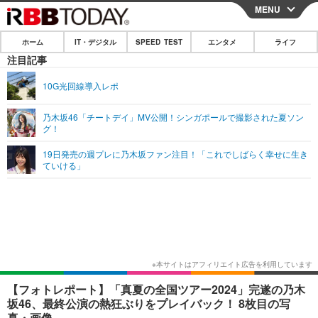
MENU
CLOSE
ホーム
IT・デジタル
SPEED TEST
エンタメ
ライフ
ホーム
注目記事
IT・デジタル
10G光回線導入レポ
IT・デジタルTOP
スマートフォン
SPEED TEST
乃木坂46「チートデイ」MV公開！シンガポールで撮影された夏ソン
グ！
ネタ
ガジェット・ツール
エンタメ
19日発売の週プレに乃木坂ファン注目！「これでしばらく幸せに生き
ショッピング
その他
ていける」
エンタメTOP
映画・ドラマ
ライフ
韓流・K-POP
韓国・芸能
ライフTOP
グルメ
リリース一覧
音楽
スポーツ
ペット
ショッピング
プッシュ通知の停止方法
グラビア
ブログ
その他
ショッピング
その他
【フォトレポート】「真夏の全国ツアー2024」完遂の乃木
坂46、最終公演の熱狂ぶりをプレイバック！ 8枚目の写
真・画像