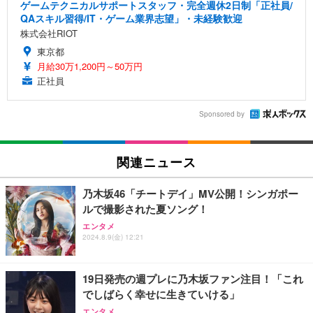
ゲームテクニカルサポートスタッフ・完全週休2日制「正社員/
QAスキル習得/IT・ゲーム業界志望」・未経験歓迎
株式会社RIOT
東京都
月給30万1,200円～50万円
正社員
Sponsored by
関連ニュース
乃木坂46「チートデイ」MV公開！シンガポー
ルで撮影された夏ソング！
エンタメ
2024.8.9(金) 12:21
19日発売の週プレに乃木坂ファン注目！「これ
でしばらく幸せに生きていける」
エンタメ