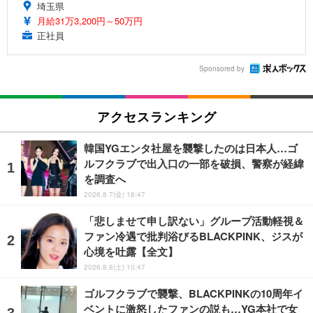
埼玉県
月給31万3,200円～50万円
正社員
Sponsored by
アクセスランキング
韓国YGエンタ社屋を襲撃したのは日本人…ゴ
ルフクラブで出入口の一部を破損、警察が経緯
を調査へ
2026.8.7(金) 18:47
「悲しませて申し訳ない」グループ活動軽視＆
ファン冷遇で批判浴びるBLACKPINK、ジスが
心境を吐露【全文】
2026.8.8(土) 10:47
ゴルフクラブで襲撃、BLACKPINKの10周年イ
ベントに激怒したファンの説も…YG本社で女