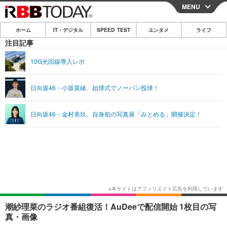
MENU
CLOSE
ホーム
IT・デジタル
SPEED TEST
エンタメ
ライフ
ホーム
注目記事
IT・デジタル
10G光回線導入レポ
IT・デジタルTOP
スマートフォン
SPEED TEST
日向坂46・小坂菜緒、始球式でノーバン投球！
ネタ
ガジェット・ツール
エンタメ
日向坂46・金村美玖、自身初の写真展「みとめる」開催決定！
ショッピング
その他
エンタメTOP
映画・ドラマ
ライフ
韓流・K-POP
韓国・芸能
ライフTOP
グルメ
リリース一覧
音楽
スポーツ
ペット
ショッピング
プッシュ通知の停止方法
グラビア
ブログ
その他
ショッピング
その他
潮紗理菜のラジオ番組復活！AuDeeで配信開始 1枚目の写
真・画像