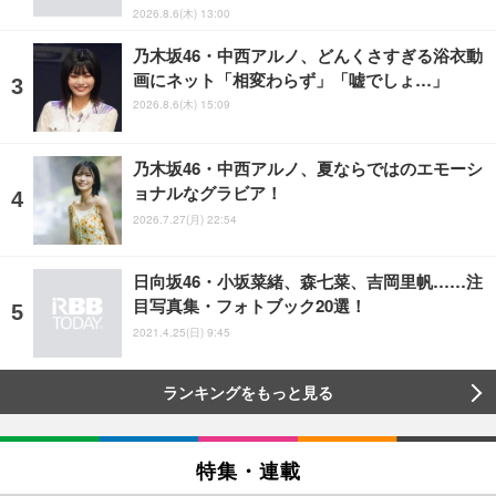
2026.8.6(木) 13:00
乃木坂46・中西アルノ、どんくさすぎる浴衣動
画にネット「相変わらず」「嘘でしょ…」
2026.8.6(木) 15:09
乃木坂46・中西アルノ、夏ならではのエモーシ
ョナルなグラビア！
2026.7.27(月) 22:54
日向坂46・小坂菜緒、森七菜、吉岡里帆……注
目写真集・フォトブック20選！
2021.4.25(日) 9:45
ランキングをもっと見る
特集・連載