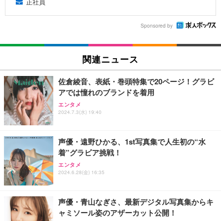
正社員
Sponsored by
関連ニュース
佐倉綾音、表紙・巻頭特集で20ページ！グラビ
アでは憧れのブランドを着用
エンタメ
2024.7.3(水) 19:40
声優・遠野ひかる、1st写真集で人生初の“水
着”グラビア挑戦！
エンタメ
2024.6.28(金) 16:35
声優・青山なぎさ、最新デジタル写真集からキ
ャミソール姿のアザーカット公開！