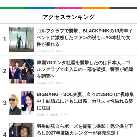
アクセスランキング
ゴルフクラブで襲撃、BLACKPINKの10周年イ
ベントに激怒したファンの説も…YG本社で女
性が暴れる
2026.8.7(金) 10:47
韓国YGエンタ社屋を襲撃したのは日本人…ゴ
ルフクラブで出入口の一部を破損、警察が経緯
を調査へ
2026.8.7(金) 18:47
BIGBANG・SOL夫妻、久々の2SHOTに視線集
中！結婚式にともに出席、カリスマ性溢れる姿
に注目
2025.10.12(日) 17:47
羽生結弦自らポーズを提案し撮影！完全撮り下
ろし2027年度版カレンダーが発売決定！