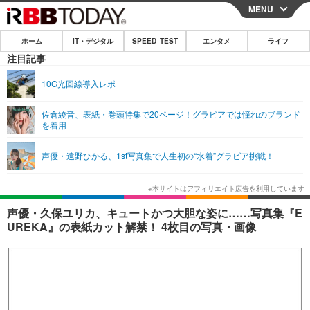
MENU
CLOSE
ホーム
IT・デジタル
SPEED TEST
エンタメ
ライフ
ホーム
注目記事
IT・デジタル
10G光回線導入レポ
IT・デジタルTOP
スマートフォン
SPEED TEST
佐倉綾音、表紙・巻頭特集で20ページ！グラビアでは憧れのブランド
を着用
ネタ
ガジェット・ツール
エンタメ
声優・遠野ひかる、1st写真集で人生初の“水着”グラビア挑戦！
ショッピング
その他
エンタメTOP
映画・ドラマ
ライフ
韓流・K-POP
韓国・芸能
ライフTOP
グルメ
リリース一覧
声優・久保ユリカ、キュートかつ大胆な姿に……写真集『E
音楽
スポーツ
ペット
ショッピング
UREKA』の表紙カット解禁！ 4枚目の写真・画像
プッシュ通知の停止方法
グラビア
ブログ
その他
ショッピング
その他