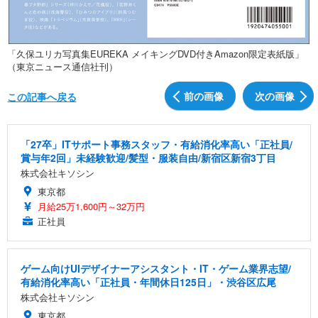
「久保ユリカ写真集EUREKA メイキングDVD付きAmazon限定表紙版」
（東京ニュース通信社刊）
前の画像
次の画像
この記事へ戻る
「27卒」ITサポート事務スタッフ・有給消化率高い「正社員/
賞与年2回」未経験歓迎/髪型・服装自由/新宿区新宿3丁目
株式会社キソシン
東京都
月給25万1,600円～32万円
正社員
ゲーム向けUIデザイナーアシスタント・IT・ゲーム業界志望/
有給消化率高い「正社員・年間休日125日」・渋谷区広尾
株式会社キソシン
東京都