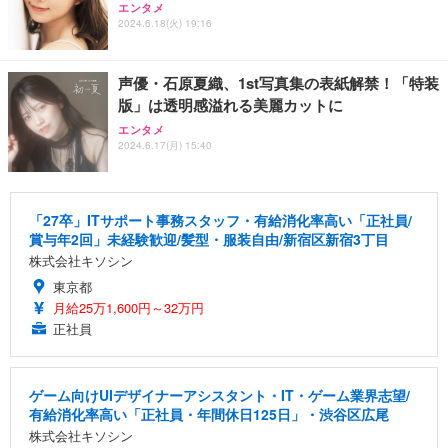
エンタメ
2024.6.18(火) 19:16
声優・石原夏織、1st写真集の表紙解禁！「特装
版」は透明感溢れる美麗カットに
エンタメ
2024.6.17(月) 15:40
「27卒」ITサポート事務スタッフ・有給消化率高い「正社員/
賞与年2回」未経験歓迎/髪型・服装自由/新宿区新宿3丁目
株式会社キソシン
東京都
月給25万1,600円～32万円
正社員
ゲーム向けUIデザイナーアシスタント・IT・ゲーム業界志望/
有給消化率高い「正社員・年間休日125日」・渋谷区広尾
株式会社キソシン