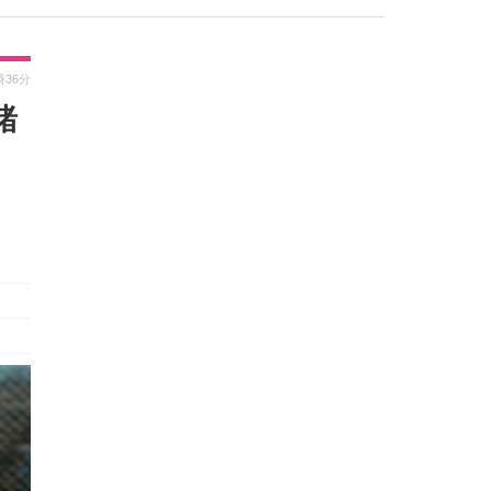
時36分
緒