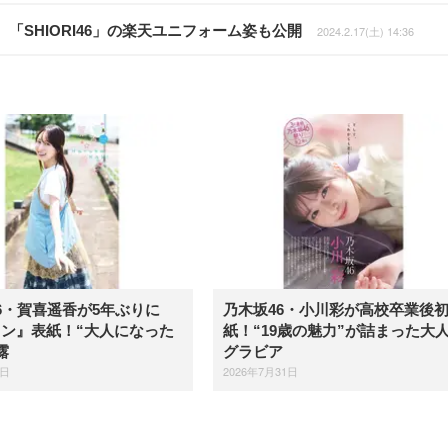
SHIORI46」の楽天ユニフォーム姿も公開
2024.2.17(土) 14:36
6・賀喜遥香が5年ぶりに
乃木坂46・小川彩が高校卒業後
ン』表紙！“大人になった
紙！“19歳の魅力”が詰まった大
露
グラビア
6日
2026年7月31日