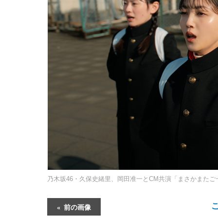
乃木坂46・久保史緒里、岡田准一とCM共演「まさかまたご
前の画像