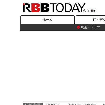
ホーム
IT・デ
映画・ドラマ
注目の話題
iPhone 16
こだわりデスクツアー
A