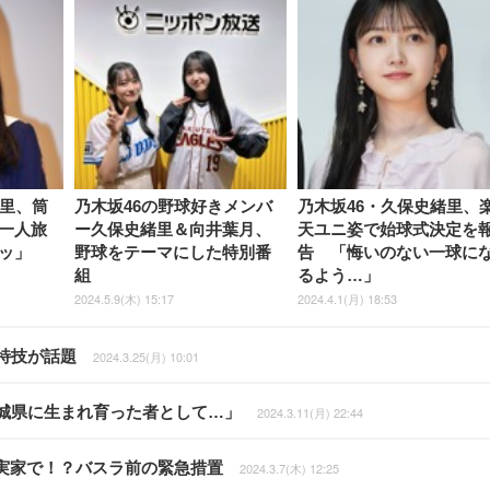
緒里、筒
乃木坂46の野球好きメンバ
乃木坂46・久保史緒里、
一人旅
ー久保史緒里＆向井葉月、
天ユニ姿で始球式決定を
ッ」
野球をテーマにした特別番
告 「悔いのない一球に
組
るよう…」
2024.5.9(木) 15:17
2024.4.1(月) 18:53
特技が話題
2024.3.25(月) 10:01
宮城県に生まれ育った者として…」
2024.3.11(月) 22:44
の実家で！？バスラ前の緊急措置
2024.3.7(木) 12:25