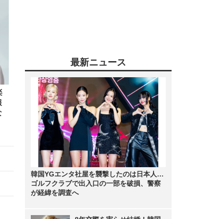
最新ニュース
楽
報
な
韓国YGエンタ社屋を襲撃したのは日本人…
ゴルフクラブで出入口の一部を破損、警察
が経緯を調査へ