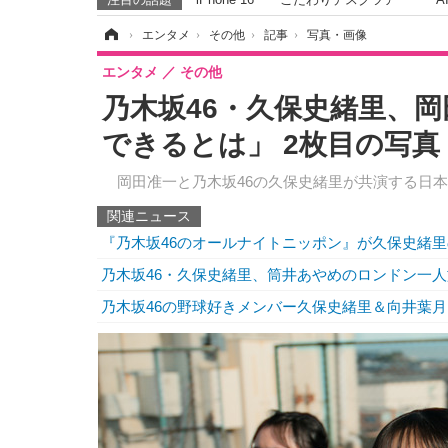
ホーム
›
エンタメ
›
その他
›
記事
›
写真・画像
エンタメ
その他
乃木坂46・久保史緒里、
できるとは」 2枚目の写真
岡田准一と乃木坂46の久保史緒里が共演する日本
関連ニュース
『乃木坂46のオールナイトニッポン』が久保史緒
乃木坂46・久保史緒里、筒井あやめのロンドン一
乃木坂46の野球好きメンバー久保史緒里＆向井葉