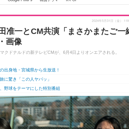
2024年5月31日（金） 11
岡田准一とCM共演「まさかまたご一
・画像
マクドナルドの新テレビCMが、6月4日よりオンエアされる。
里の出身地・宮城県から生放送！
人旅に驚き「この人ヤバッ」
月、野球をテーマにした特別番組