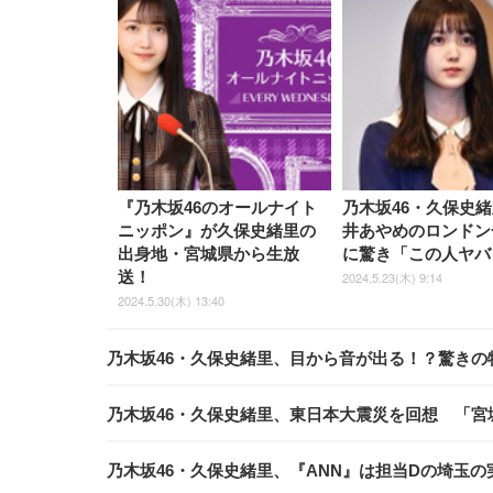
『乃木坂46のオールナイト
乃木坂46・久保史
ニッポン』が久保史緒里の
井あやめのロンドン
出身地・宮城県から生放
に驚き「この人ヤバ
送！
2024.5.23(木) 9:14
2024.5.30(木) 13:40
乃木坂46・久保史緒里、目から音が出る！？驚きの
乃木坂46・久保史緒里、東日本大震災を回想 「
乃木坂46・久保史緒里、『ANN』は担当Dの埼玉