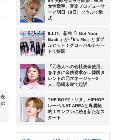
8年交際を実らせ結婚！韓国
女性歌手、音楽プロデューサ
ーと明日（8日）ソウルで挙
式
ILLIT、新曲『I Got Your
Back 』が『It’s Me』とダブ
ルヒット！グローバルチャー
トで好調
「元恋人への会社資金使用」
をネタに金銭要求か…韓国タ
レントの元マネージャー2
人、恐喝未遂で起訴
初表
THE BOYZ・ソヌ、HIPHOP
人の
レーベルAT AREAと専属契
約！ヨンフンに続き新たなス
タート