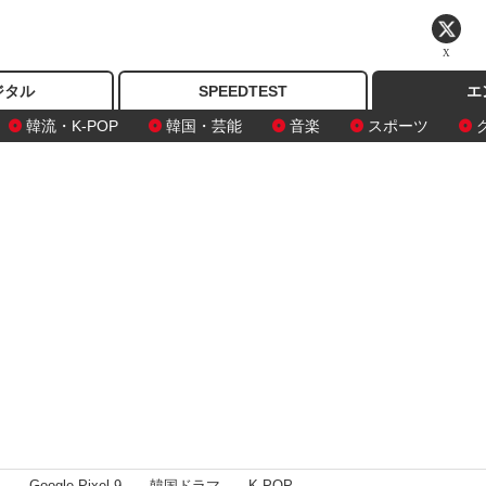
X
ジタル
SPEEDTEST
エ
韓流・K-POP
韓国・芸能
音楽
スポーツ
I
Google Pixel 9
韓国ドラマ
K-POP