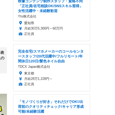
映像コンテンツ制作スタッフ・資格不問
「正社員/在宅相談OK/SNSスキル習得」
女性活躍中・未経験歓迎
Yts株式会社
愛知県
月給30万5,300円～60万円
正社員
完全在宅/スマホメーカーのコールセンタ
初表
ースタッフ/20代活躍中/フルリモート/年
人の
間休日120日/髪色ネイル自由
TDCX Japan株式会社
東京都
月給28万1,228円～
正社員
「モノづくりが好き」それだけでOK!/出
荷前のクオリティチェック/キャリア形成
可能/未経験活躍