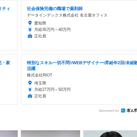
リティ
社会保険完備の職場で薬剤師
データインデックス株式会社 名古屋オフィス
愛知県
月給35万円～40万円
正社員
宅・家
特別なスキル一切不問!/WEBデザイナー/昇給年2回/未経
活躍
株式会社RIOT
埼玉県
月給27万円～50万円
正社員
Sponsored by