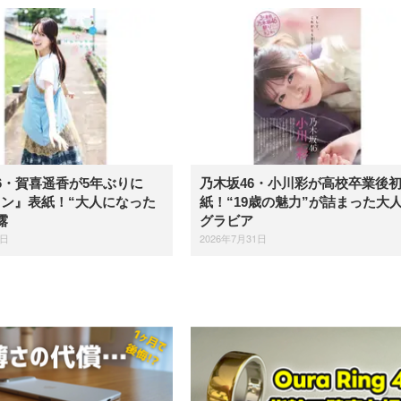
6・賀喜遥香が5年ぶりに
乃木坂46・小川彩が高校卒業後
ン』表紙！“大人になった
紙！“19歳の魅力”が詰まった大
露
グラビア
6日
2026年7月31日