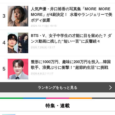
人気声優・井口裕香の写真集「MORE MORE
MORE」が4刷決定！ 水着やランジェリーで美
ボディ披露
2024.10.11(金) 19:15
BTS・V、女子中学生の才能に目を留めた？ ダ
ンス動画に残した“短い一言”に反響続々
2026.7.29(水) 13:17
整形に1000万円、趣味に200万円を投入…韓国
歌手、浪費ぶりに衝撃！“超節約生活”に挑戦
2026.8.8(土) 11:17
ランキングをもっと見る
特集・連載