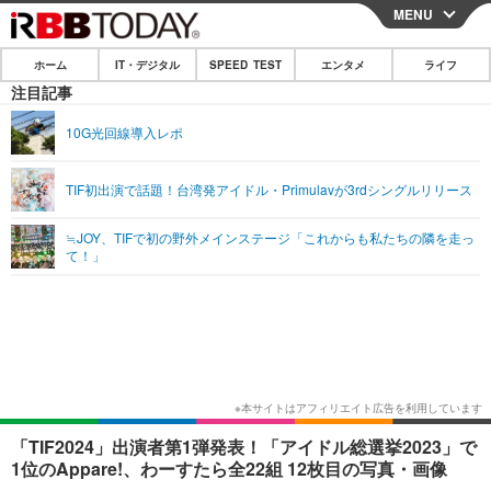
MENU
CLOSE
ホーム
IT・デジタル
SPEED TEST
エンタメ
ライフ
ホーム
注目記事
IT・デジタル
10G光回線導入レポ
IT・デジタルTOP
スマートフォン
SPEED TEST
TIF初出演で話題！台湾発アイドル・Primulavが3rdシングルリリース
ネタ
ガジェット・ツール
エンタメ
≒JOY、TIFで初の野外メインステージ「これからも私たちの隣を走っ
ショッピング
その他
て！」
エンタメTOP
映画・ドラマ
ライフ
韓流・K-POP
韓国・芸能
ライフTOP
グルメ
リリース一覧
音楽
スポーツ
ペット
ショッピング
プッシュ通知の停止方法
グラビア
ブログ
その他
ショッピング
その他
「TIF2024」出演者第1弾発表！「アイドル総選挙2023」で
1位のAppare!、わーすたら全22組 12枚目の写真・画像