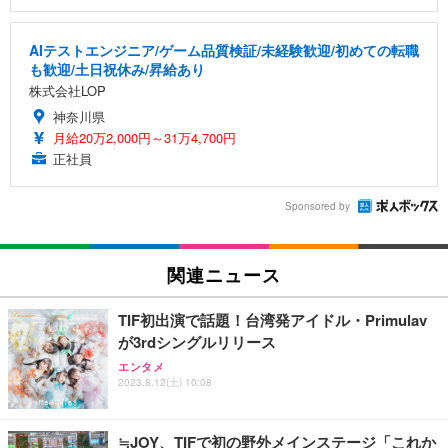
AIテストエンジニア/ゲーム品質検証/未経験歓迎/初めての転職
も歓迎/土日祝休み/昇給あり
株式会社LOP
神奈川県
月給20万2,000円～31万4,700円
正社員
Sponsored by
関連ニュース
TIF初出演で話題！台湾発アイドル・Primulav
が3rdシングルリリース
エンタメ
2023.8.12(土) 10:08
≒JOY、TIFで初の野外メインステージ「これか