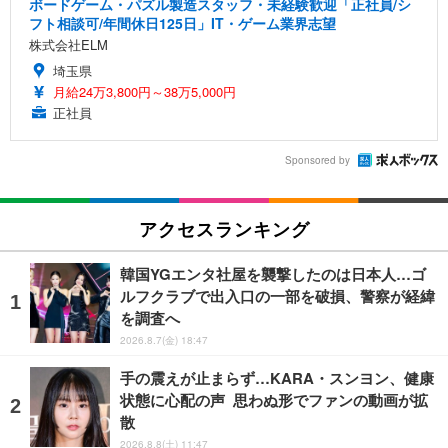
ボードゲーム・パズル製造スタッフ・未経験歓迎「正社員/シ
フト相談可/年間休日125日」IT・ゲーム業界志望
株式会社ELM
埼玉県
月給24万3,800円～38万5,000円
正社員
Sponsored by
アクセスランキング
韓国YGエンタ社屋を襲撃したのは日本人…ゴ
ルフクラブで出入口の一部を破損、警察が経緯
を調査へ
2026.8.7(金) 18:47
手の震えが止まらず…KARA・スンヨン、健康
状態に心配の声 思わぬ形でファンの動画が拡
散
2026.8.8(土) 11:47