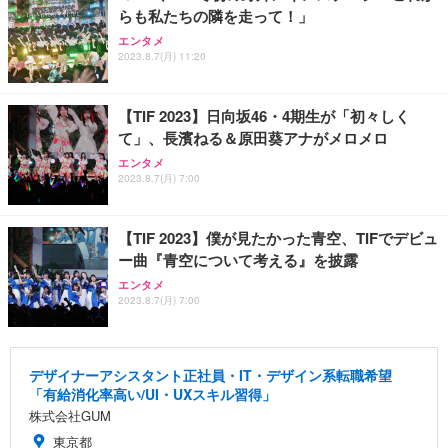
らも私たちの隣を走って！」
エンタメ
2023.8.7(月) 11:20
【TIF 2023】日向坂46・4期生が「初々しく
て」、長濱ねる＆原田葵アナがメロメロ
エンタメ
2023.8.7(月) 7:00
【TIF 2023】僕が見たかった青空、TIFでデビュ
ー曲『青空について考える』を披露
エンタメ
2023.8.7(月) 7:00
デザイナーアシスタント正社員・IT・デザイン系転職希望
「有給消化率高い/UI・UXスキル習得」
株式会社GUM
東京都