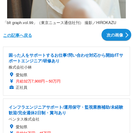
「blt graph.vol.99」（東京ニュース通信社刊） 撮影／HIROKAZU
次の画像
この記事へ戻る
困った人をサポートするお仕事!問い合わせ対応から開始/ITサ
ポートエンジニア/研修あり
株式会社小林
愛知県
月給32万7,900円～50万円
正社員
インフラエンジニアサポート/運用保守・監視業務補助/未経験
歓迎/完全週休2日制・賞与あり
ベンタス株式会社
愛知県
月給31万円～45万円