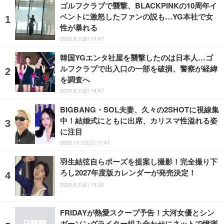
ゴルフクラブで襲撃、BLACKPINKの10周年イ
ベントに激怒したファンの説も…YG本社で女
性が暴れる
2026.8.7(金) 10:47
韓国YGエンタ社屋を襲撃したのは日本人…ゴ
ルフクラブで出入口の一部を破損、警察が経緯
を調査へ
2026.8.7(金) 18:47
BIGBANG・SOL夫妻、久々の2SHOTに視線集
中！結婚式にともに出席、カリスマ性溢れる姿
に注目
2025.10.12(日) 17:47
羽生結弦自らポーズを提案し撮影！完全撮り下
ろし2027年度版カレンダーが発売決定！
2026.8.7(金) 16:03
FRIDAYが熱愛スクープ予告！大河女優とシン
ガーソングライター組み合わせにネットで憶測