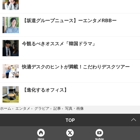
【坂道グループニュース】ーエンタメRBBー
今観るべきオススメ「韓国ドラマ」
快適デスクのヒントが満載！こだわりデスクツアー
【進化するオフィス】
写真・画像
ホーム
›
エンタメ
›
グラビア
›
記事
›
TOP
Home
X
YouTube