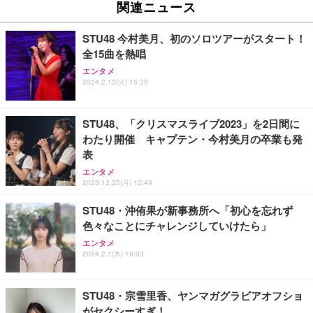
関連ニュース
STU48 今村美月、初のソロツアーがスタート！
全15曲を熱唱
エンタメ
2024.2.13(火) 15:39
STU48、「クリスマスライブ2023」を2日間に
わたり開催 キャプテン・今村美月の卒業も発
表
エンタメ
2023.12.25(月) 12:49
STU48・沖侑果が新事務所へ「初心を忘れず
色々なことにチャレンジしていけたら」
エンタメ
2024.2.1(木) 16:03
STU48・宗雪里香、ヤンマガグラビアオフショ
がセクシーすぎ！