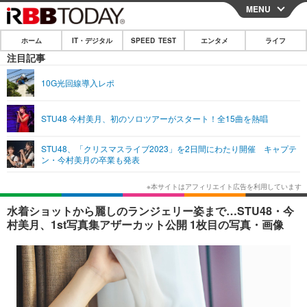
MENU
CLOSE
ホーム
IT・デジタル
SPEED TEST
エンタメ
ライフ
ホーム
注目記事
IT・デジタル
10G光回線導入レポ
IT・デジタルTOP
スマートフォン
SPEED TEST
STU48 今村美月、初のソロツアーがスタート！全15曲を熱唱
ネタ
ガジェット・ツール
エンタメ
STU48、「クリスマスライブ2023」を2日間にわたり開催 キャプテ
ショッピング
その他
ン・今村美月の卒業も発表
エンタメTOP
映画・ドラマ
ライフ
韓流・K-POP
韓国・芸能
ライフTOP
グルメ
リリース一覧
水着ショットから麗しのランジェリー姿まで…STU48・今
音楽
スポーツ
ペット
ショッピング
村美月、1st写真集アザーカット公開 1枚目の写真・画像
プッシュ通知の停止方法
グラビア
ブログ
その他
ショッピング
その他