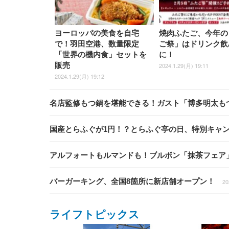
ヨーロッパの美食を自宅
焼肉ふたご、今年の
で！羽田空港、数量限定
ご祭」はドリンク飲
「世界の機内食」セットを
に！
販売
2024.1.29(月) 19:11
2024.1.29(月) 19:12
名店監修もつ鍋を堪能できる！ガスト「博多明太も
国産とらふぐが1円！？とらふぐ亭の日、特別キャ
アルフォートもルマンドも！ブルボン「抹茶フェア
バーガーキング、全国8箇所に新店舗オープン！
20
ライフトピックス