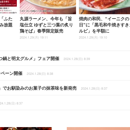
「ふた
丸源ラーメン、今年も「旨
焼肉の和民、“イーニクの
み放題
塩仕立 ゆずと三つ葉の炙り
日”に「黒毛和牛焼きすき
鶏そば」春季限定販売
ルビ」を半額に
2024.1.29(月) 19:11
2024.1.29(月) 19:10
つ鍋と明太グルメ」フェア開催
2024.1.28(日) 8:39
ンペーン開催
2024.1.28(日) 8:38
」でお馴染みのお菓子の抹茶味を新発売
2024.1.28(日) 8:37
24.1.28(日) 8:37