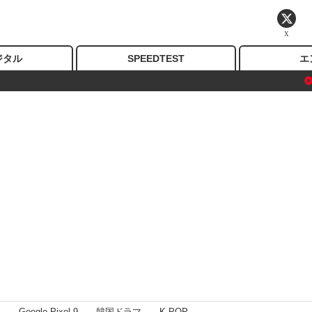
X
ジタル
SPEEDTEST
エ
I
Google Pixel 9
韓国ドラマ
K-POP