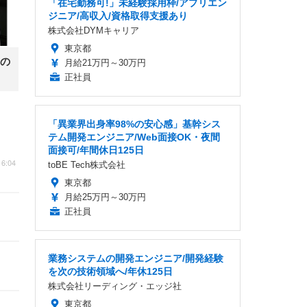
「在宅勤務可!」未経験採用枠/アプリエン
ジニア/高収入/資格取得支援あり
株式会社DYMキャリア
東京都
の
月給21万円～30万円
正社員
「異業界出身率98%の安心感」基幹シス
テム開発エンジニア/Web面接OK・夜間
面接可/年間休日125日
6:04
toBE Tech株式会社
東京都
月給25万円～30万円
正社員
業務システムの開発エンジニア/開発経験
を次の技術領域へ/年休125日
株式会社リーディング・エッジ社
東京都