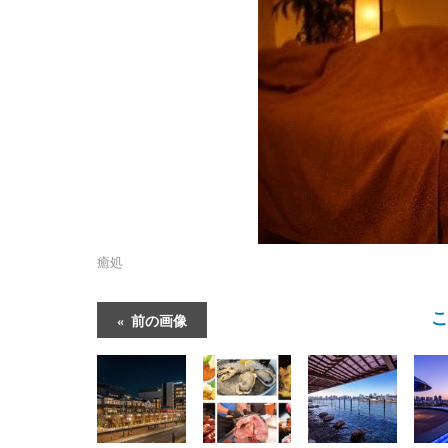
癒処
前の画像