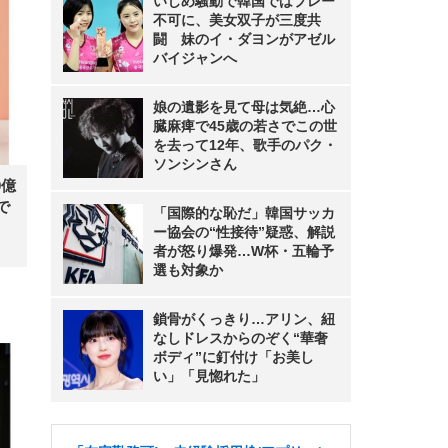
いじめ騒動で韓国ではプレー
不可に、美女双子が三度共
闘 妹のイ・ダヨンがアゼル
バイジャンへ
娘の遺影を見て母は気絶…心
臓麻痺で45歳の若さでこの世
を去って12年、歌手のパク・
ソンシンさん
0億
で
「国際的な恥だ」韓国サッカ
ー協会の“性接待”疑惑、解説
者が怒り爆発…W杯・五輪予
選も対象か
鎖骨がくっきり…アリン、紐
なしドレスからのぞく“華奢
ボディ”に釘付け「お美し
い」「見惚れた」