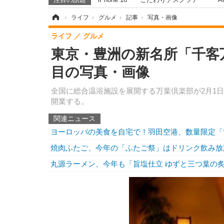
ホーム
›
ライフ
›
グルメ
›
記事
›
写真・画像
ライフ
グルメ
東京・豊洲の新名所「千客
目の写真・画像
全国に総合温浴施設を展開する万葉倶楽部が2月1
開業する。
関連ニュース
ヨーロッパの美食を自宅で！羽田空港、数量限定「
焼肉ふたご、今年の「ふたご祭」はドリンク飲み放
丸源ラーメン、今年も「旨塩仕立 ゆずと三つ葉の