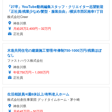
「27卒」YouTube動画編集スタッフ・クリエイター志望歓迎
「正社員/残業少なめ/髪型・服装自由」/横浜市西区南幸1丁目
株式会社Creer
神奈川県
月給25万2,400円～32万円
正社員
木造共同住宅の建築施工管理/年俸制750-1000万円/残業ほぼ
なし
ファストハウス株式会社
神奈川県
年収750万円～1,000万円
正社員
生活相談員/4週8休以上/有料老人ホーム
株式会社創生事業団 グッドタイムホーム・茅ケ崎
神奈川県
月給45万円～50万円