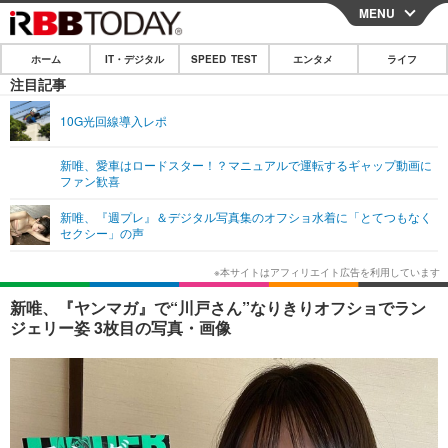
MENU
CLOSE
ホーム
IT・デジタル
SPEED TEST
エンタメ
ライフ
ホーム
注目記事
IT・デジタル
10G光回線導入レポ
IT・デジタルTOP
スマートフォン
SPEED TEST
新唯、愛車はロードスター！？マニュアルで運転するギャップ動画に
ファン歓喜
ネタ
ガジェット・ツール
エンタメ
新唯、『週プレ』＆デジタル写真集のオフショ水着に「とてつもなく
ショッピング
その他
セクシー」の声
エンタメTOP
映画・ドラマ
ライフ
韓流・K-POP
韓国・芸能
ライフTOP
グルメ
リリース一覧
新唯、『ヤンマガ』で“川戸さん”なりきりオフショでラン
音楽
スポーツ
ペット
ショッピング
ジェリー姿 3枚目の写真・画像
プッシュ通知の停止方法
グラビア
ブログ
その他
ショッピング
その他