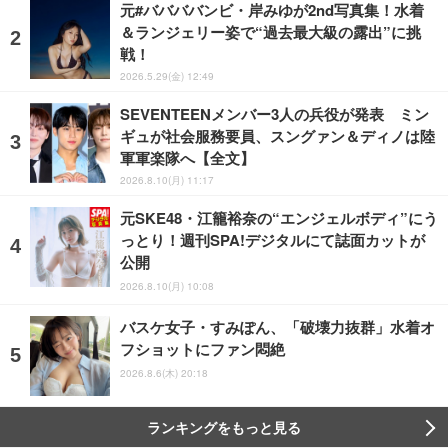
元#ババババンビ・岸みゆが2nd写真集！水着
＆ランジェリー姿で“過去最大級の露出”に挑
戦！
2026.5.29(金) 12:49
SEVENTEENメンバー3人の兵役が発表 ミン
ギュが社会服務要員、スングァン＆ディノは陸
軍軍楽隊へ【全文】
2026.8.10(月) 11:17
元SKE48・江籠裕奈の“エンジェルボディ”にう
っとり！週刊SPA!デジタルにて誌面カットが
公開
2026.8.10(月) 10:08
バスケ女子・すみぽん、「破壊力抜群」水着オ
フショットにファン悶絶
2026.8.6(木) 20:18
ランキングをもっと見る