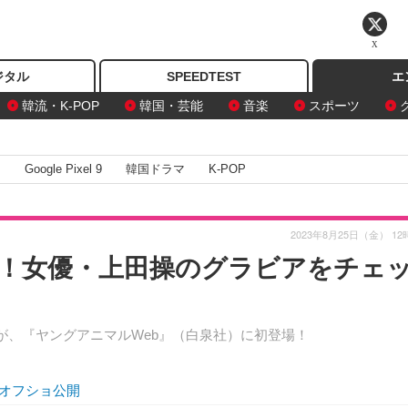
X
ジタル
SPEEDTEST
エ
韓流・K-POP
韓国・芸能
音楽
スポーツ
I
Google Pixel 9
韓国ドラマ
K-POP
2023年8月25日（金） 12
！女優・上田操のグラビアをチェ
が、『ヤングアニマルWeb』（白泉社）に初登場！
オフショ公開