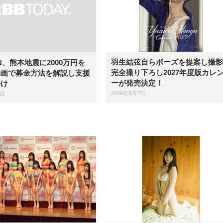
羽生結弦自らポーズを提案し撮影
IN、熊本地震に2000万円を
完全撮り下ろし2027年度版カレ
動画で募金方法を解説し支援
ーが発売決定！
かけ
2026年8月7日
7日