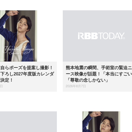
弦自らポーズを提案し撮影！
熊本地震の瞬間、手術室の緊迫ニ
下ろし2027年度版カレンダ
ース映像が話題！「本当にすごい
売決定！
「尊敬の念しかない」
7日
2026年8月7日