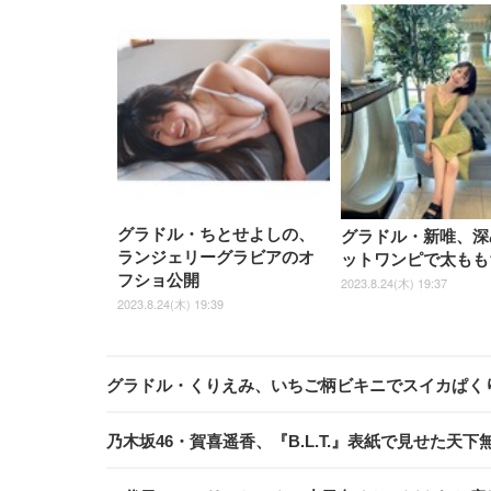
グラドル・ちとせよしの、
グラドル・新唯、深
ランジェリーグラビアのオ
ットワンピで太もも
フショ公開
2023.8.24(木) 19:37
2023.8.24(木) 19:39
グラドル・くりえみ、いちご柄ビキニでスイカぱく
乃木坂46・賀喜遥香、『B.L.T.』表紙で見せた天