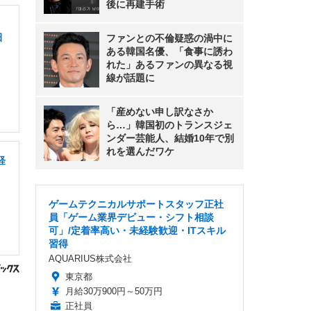
後に再建手術
田
ファンとの不倫疑惑の渦中に
ある韓国名優、「食事に誘わ
れた」あるファンの異なる視
線が話題に
「産めない申し訳なさか
ら…」韓国初のトランスジェ
ンダー芸能人、結婚10年で別
れを選んだワケ
経
ゲームテクニカルサポートスタッフ正社
員「ゲーム業界デビュー・シフト相談
可」/定着率高い・未経験歓迎・ITスキル
習得
AQUARIUS株式会社
東京都
月給30万900円～50万円
正社員