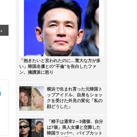
「抱きたいと言われたのに…寛大な方が多
い」韓国名優との“不倫”を告白したファ
ン、擁護派に怒り
険
横浜で生まれ育った元韓国ト
日
ップアイドル、自身もショッ
クを受けた外見の変化「私の
顔どうした」
「精子は通常2～3億個、自分
は7個」美人女優と交際した
韓国ラッパー、パイプカット