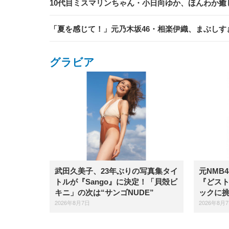
10代目ミスマリンちゃん・小日向ゆか、ほんわか癒
「夏を感じて！」元乃木坂46・相楽伊織、まぶしす
グラビア
武田久美子、23年ぶりの写真集タイ
元NMB
トルが『Sango』に決定！「貝殻ビ
『どスト
キニ」の次は“サンゴNUDE”
ックに
2026年8月7日
2026年8月