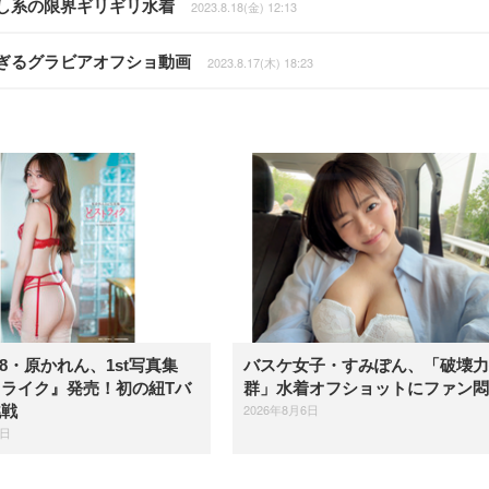
し系の限界ギリギリ水着
2023.8.18(金) 12:13
ぎるグラビアオフショ動画
2023.8.17(木) 18:23
48・原かれん、1st写真集
バスケ女子・すみぽん、「破壊力
ライク』発売！初の紐Tバ
群」水着オフショットにファン悶
2026年8月6日
挑戦
7日