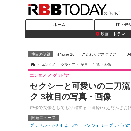
ホーム
IT・デ
映画・ドラマ
注目の話題
iPhone 16
こだわりデスクツアー
A
ホーム
›
エンタメ
›
グラビア
›
記事
›
写真・画像
エンタメ
グラビア
セクシーと可愛いの二刀流
ク 3枚目の写真・画像
声優で女優としても活躍する上田操(うえだみさお)
関連ニュース
グラドル・ちとせよしの、ランジェリーグラビアの