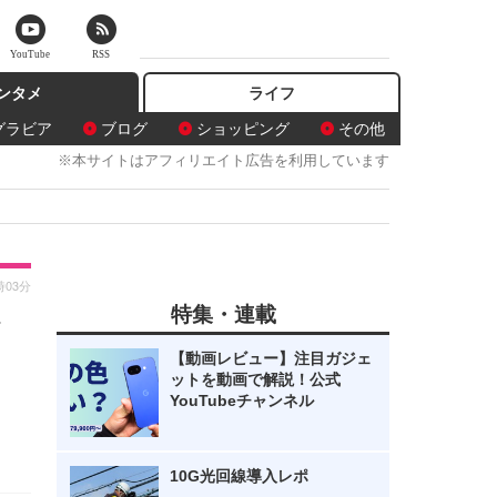
YouTube
RSS
ンタメ
ライフ
グラビア
ブログ
ショッピング
その他
※本サイトはアフィリエイト広告を利用しています
時03分
特集・連載
ッ
【動画レビュー】注目ガジェ
ットを動画で解説！公式
YouTubeチャンネル
10G光回線導入レポ