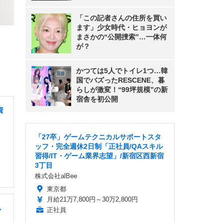
「この記者さんの住所を買い
ます」少女時代・ヒョヨンが
まさかの“公開捜索”…一体何
が？
かつては5人でトイレ1つ…韓
国でバズったRESCENE、暮
らしが激変！“99坪規模”の新
宿舎を初公開
資
「27卒」ゲームテクニカルサポートスタ
ッフ・完全週休2日制「正社員/QAスキル
習得/IT・ゲーム業界志望」/新宿区西新宿
3丁目
株式会社alBee
東京都
月給21万7,800円～30万2,800円
し
正社員