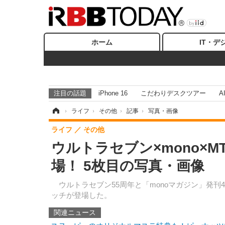
ホーム
IT・デ
注目の話題
iPhone 16
こだわりデスクツアー
A
ホーム
›
ライフ
›
その他
›
記事
›
写真・画像
ライフ
その他
ウルトラセブン×mono×
場！ 5枚目の写真・画像
ウルトラセブン55周年と「monoマガジン」発刊4
ッチが登場した。
関連ニュース