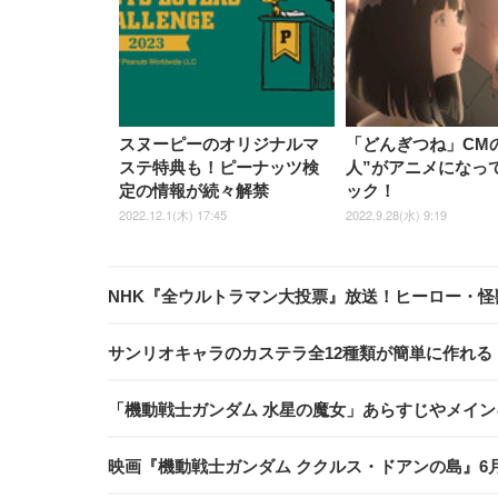
スヌーピーのオリジナルマ
「どんぎつね」CMの
ステ特典も！ピーナッツ検
人”がアニメになっ
定の情報が続々解禁
ック！
2022.12.1(木) 17:45
2022.9.28(水) 9:19
NHK『全ウルトラマン大投票』放送！ヒーロー・
サンリオキャラのカステラ全12種類が簡単に作れる
「機動戦士ガンダム 水星の魔女」あらすじやメイン
映画『機動戦士ガンダム ククルス・ドアンの島』6