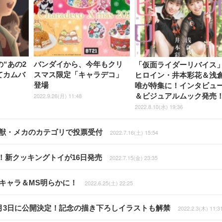
“あの2
バンダイから、今年もクリ
「仮面ライダーリバイス
てカムバ
スマス限定「キャラデコ」
ヒロイン・井本彩花＆浅
登場
唯が特集に！インタビュ
2022.9.26(月) 11:48
＆ビジュアルムック発売
2022.8.10(水) 19:36
怪獣・メカのカテゴリで投票受付
2022.7.16(土) 15:54
！新クッキングトイが16日発売
2022.7.15(金) 23:35
キャラ＆MS明らかに！
2022.6.25(土) 22:25
月3日に公開決定！記念の描き下ろしイラストも解禁
2022.2.3(木) 11:3