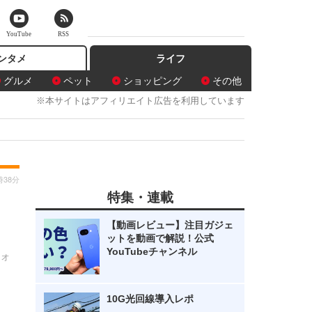
YouTube
RSS
ンタメ
ライフ
グルメ
ペット
ショッピング
その他
※本サイトはアフィリエイト広告を利用しています
時38分
特集・連載
【動画レビュー】注目ガジェ
ットを動画で解説！公式
YouTubeチャンネル
ウォ
10G光回線導入レポ