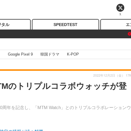
X
ジタル
SPEEDTEST
エ
I
Google Pixel 9
韓国ドラマ
K-POP
2022年12月2日（金） 17
MTMのトリプルコラボウォッチが登
0周年を記念し、「MTM Watch」とのトリプルコラボレーション