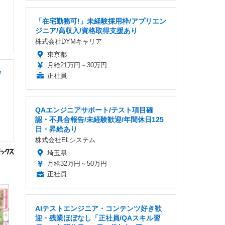
「在宅勤務可!」未経験採用枠/アプリエン
ジニア/高収入/資格取得支援あり
株式会社DYMキャリア
東京都
月給21万円～30万円
/
正社員
QAエンジニアサポート/テスト項目確
認・不具合報告/未経験歓迎/年間休日125
日・昇給あり
株式会社ELシステム
埼玉県
月給32万円～50万円
正社員
AIテストエンジニア・コンテンツ好き歓
迎・残業ほぼなし「正社員/QAスキル習