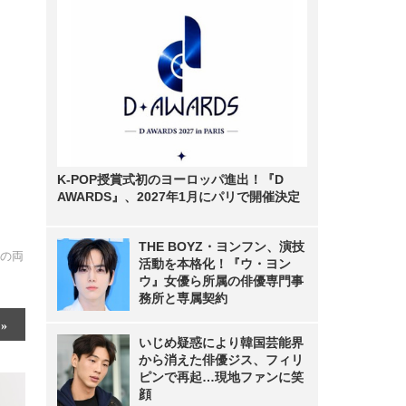
K-POP授賞式初のヨーロッパ進出！『D
AWARDS』、2027年1月にパリで開催決定
THE BOYZ・ヨンフン、演技
その両
活動を本格化！『ウ・ヨン
ウ』女優ら所属の俳優専門事
務所と専属契約
いじめ疑惑により韓国芸能界
から消えた俳優ジス、フィリ
ピンで再起…現地ファンに笑
顔