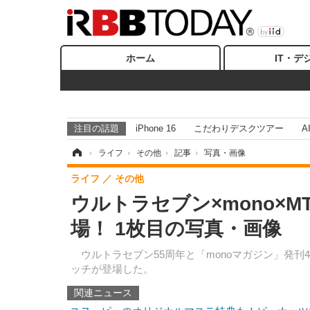
ホーム
IT・デ
注目の話題
iPhone 16
こだわりデスクツアー
A
ホーム
›
ライフ
›
その他
›
記事
›
写真・画像
ライフ
その他
ウルトラセブン×mono×
場！ 1枚目の写真・画像
ウルトラセブン55周年と「monoマガジン」発刊4
ッチが登場した。
関連ニュース