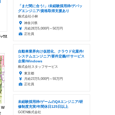
日
「まだ間に合う!」/未経験採用枠/デバッ
グエンジニア/資格取得支援あり
株式会社小林
神奈川県
月給28万5,000円～50万円
正社員
自動車業界向け仮想化、クラウド化案件/
システムエンジニア/要件定義/ITサービス
企業/Windows
株式会社スタッフサービス
東京都
月給23万5,000円～55万円
正社員
未経験採用枠/ゲームのQAエンジニア/研
修制度充実/年間休日125日以上
」W
GOEN株式会社
倉