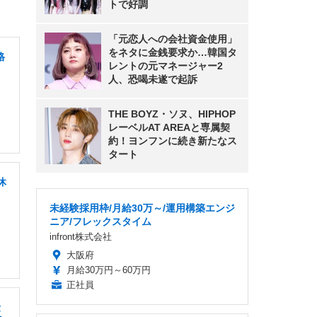
トで好調
「元恋人への会社資金使用」
をネタに金銭要求か…韓国タ
格
レントの元マネージャー2
人、恐喝未遂で起訴
THE BOYZ・ソヌ、HIPHOP
レーベルAT AREAと専属契
約！ヨンフンに続き新たなス
タート
休
未経験採用枠/月給30万～/運用構築エンジ
ニア/フレックスタイム
infront株式会社
大阪府
月給30万円～60万円
正社員
険