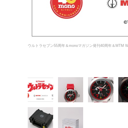
ウルトラセブン55周年＆monoマガジン発刊40周年＆MTM 