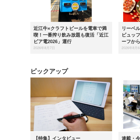
近江牛×クラフトビールを電車で満
リーベ
喫！一番搾り飲み放題も復活「近江
ビュッ
ビア電2026」運行
ーフか
2026年8月7日
2026年8月
ピックアップ
【特集】インタビュー
連載・