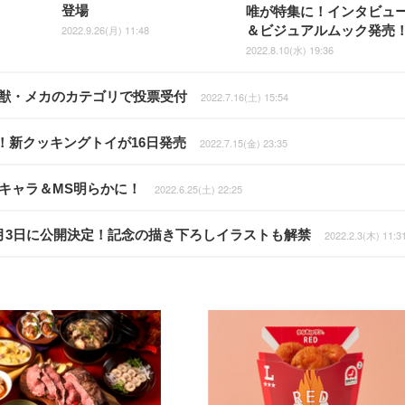
登場
唯が特集に！インタビュ
2022.9.26(月) 11:48
＆ビジュアルムック発売
2022.8.10(水) 19:36
怪獣・メカのカテゴリで投票受付
2022.7.16(土) 15:54
！新クッキングトイが16日発売
2022.7.15(金) 23:35
キャラ＆MS明らかに！
2022.6.25(土) 22:25
月3日に公開決定！記念の描き下ろしイラストも解禁
2022.2.3(木) 11:3