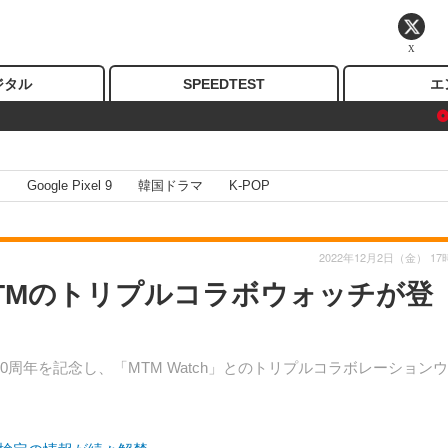
X
ジタル
SPEEDTEST
エ
I
Google Pixel 9
韓国ドラマ
K-POP
2022年12月2日（金） 17
MTMのトリプルコラボウォッチが登
0周年を記念し、「MTM Watch」とのトリプルコラボレーション