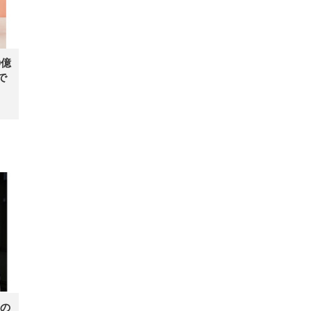
0億
で
の