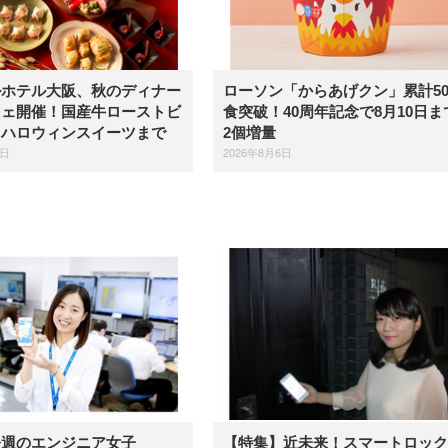
ルホテル大阪、秋のディナー
ローソン「からあげクン」累計5
フェ開催！国産牛ローストビ
食突破！40周年記念で8月10日ま
らハロウィンスイーツまで
2個増量
6日
2026年8月6日
今週のエンジニア女子
【特集】近未来！スマートロック