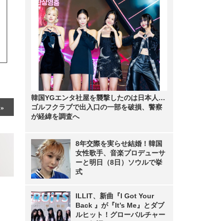
韓国YGエンタ社屋を襲撃したのは日本人…
ゴルフクラブで出入口の一部を破損、警察
が経緯を調査へ
8年交際を実らせ結婚！韓国
女性歌手、音楽プロデューサ
ーと明日（8日）ソウルで挙
式
ILLIT、新曲『I Got Your
Back 』が『It’s Me』とダブ
ルヒット！グローバルチャー