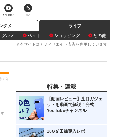
YouTube
RSS
ンタメ
ライフ
グルメ
ペット
ショッピング
その他
※本サイトはアフィリエイト広告を利用しています
時38分
特集・連載
【動画レビュー】注目ガジェ
ットを動画で解説！公式
YouTubeチャンネル
ウォ
10G光回線導入レポ