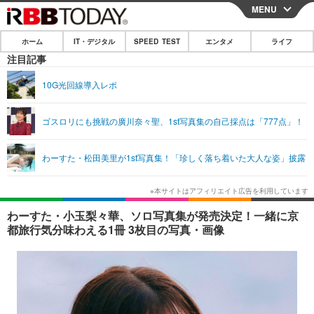
MENU
CLOSE
ホーム
IT・デジタル
SPEED TEST
エンタメ
ライフ
ホーム
注目記事
IT・デジタル
10G光回線導入レポ
IT・デジタルTOP
スマートフォン
SPEED TEST
ゴスロリにも挑戦の廣川奈々聖、1st写真集の自己採点は「777点」！
ネタ
ガジェット・ツール
エンタメ
わーすた・松田美里が1st写真集！「珍しく落ち着いた大人な姿」披露
ショッピング
その他
エンタメTOP
映画・ドラマ
ライフ
韓流・K-POP
韓国・芸能
ライフTOP
グルメ
リリース一覧
わーすた・小玉梨々華、ソロ写真集が発売決定！一緒に京
音楽
スポーツ
ペット
ショッピング
都旅行気分味わえる1冊 3枚目の写真・画像
プッシュ通知の停止方法
グラビア
ブログ
その他
ショッピング
その他