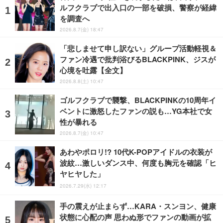
ルフクラブで出入口の一部を破損、警察が経緯
を調査へ
2026.8.7(金) 18:47
「悲しませて申し訳ない」グループ活動軽視＆
ファン冷遇で批判浴びるBLACKPINK、ジスが
心境を吐露【全文】
2026.8.8(土) 10:47
ゴルフクラブで襲撃、BLACKPINKの10周年イ
ベントに激怒したファンの説も…YG本社で女
性が暴れる
2026.8.7(金) 10:47
あわやポロリ!? 10代K-POPアイドルの衣装が
波紋…激しいダンス中、何度も胸元を確認「ヒ
ヤヒヤした」
2026.7.29(水) 12:17
手の震えが止まらず…KARA・スンヨン、健康
状態に心配の声 思わぬ形でファンの動画が拡