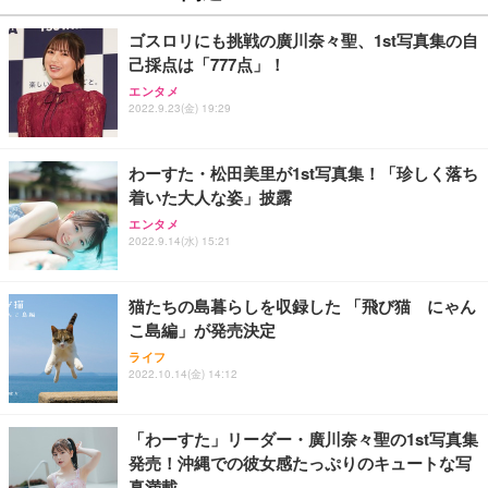
ゴスロリにも挑戦の廣川奈々聖、1st写真集の自
己採点は「777点」！
エンタメ
2022.9.23(金) 19:29
わーすた・松田美里が1st写真集！「珍しく落ち
着いた大人な姿」披露
エンタメ
2022.9.14(水) 15:21
猫たちの島暮らしを収録した 「飛び猫 にゃん
こ島編」が発売決定
ライフ
2022.10.14(金) 14:12
「わーすた」リーダー・廣川奈々聖の1st写真集
発売！沖縄での彼女感たっぷりのキュートな写
真満載