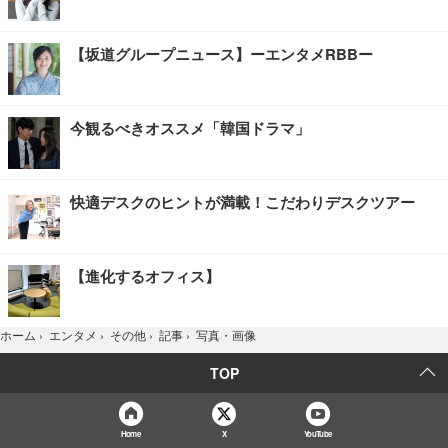
【坂道グループニュース】ーエンタメRBBー
今観るべきオススメ「韓国ドラマ」
快適デスクのヒントが満載！こだわりデスクツアー
【進化するオフィス】
写真・画像
ホーム
›
エンタメ
›
その他
›
記事
›
TOP
Home
X
YouTube