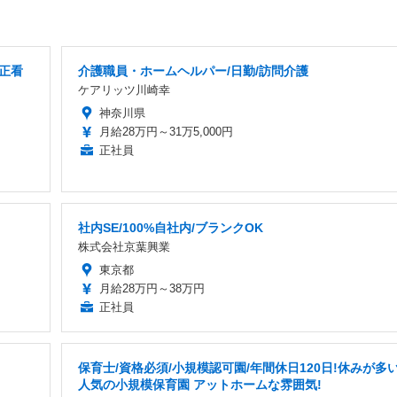
正看
介護職員・ホームヘルパー/日勤/訪問介護
ケアリッツ川崎幸
神奈川県
月給28万円～31万5,000円
正社員
社内SE/100%自社内/ブランクOK
株式会社京葉興業
東京都
月給28万円～38万円
正社員
保育士/資格必須/小規模認可園/年間休日120日!休みが多
人気の小規模保育園 アットホームな雰囲気!