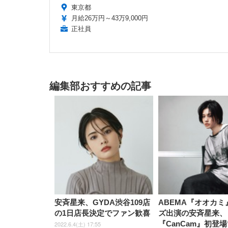
東京都
月給26万円～43万9,000円
正社員
編集部おすすめの記事
安斉星来、GYDA渋谷109店
ABEMA『オオカミ
の1日店長決定でファン歓喜
ズ出演の安斉星来、
『CanCam』初登
2022.6.4(土) 17:55