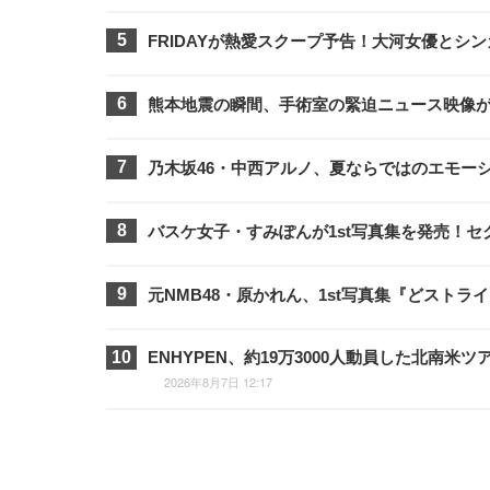
FRIDAYが熱愛スクープ予告！大河女優と
熊本地震の瞬間、手術室の緊迫ニュース映像
乃木坂46・中西アルノ、夏ならではのエモー
バスケ女子・すみぽんが1st写真集を発売！
元NMB48・原かれん、1st写真集『どスト
ENHYPEN、約19万3000人動員した北南
2026年8月7日 12:17