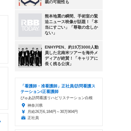
裁の可能性も
熊本地震の瞬間、手術室の緊
迫ニュース映像が話題！「本
当にすごい」「尊敬の念しか
ない」
ENHYPEN、約19万3000人動
員した北南米ツアーを海外メ
ディアが絶賛！「キャリアに
長く残る公演」
「看護師・准看護師」正社員/訪問看護ス
テーション/正看護師
ぴゅあ訪問看護リハビリステーション白根
神奈川県
月給26万6,184円～30万904円
正社員
い