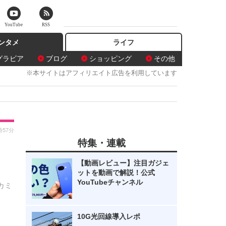
YouTube
RSS
ンタメ
ライフ
グラビア
ブログ
ショッピング
その他
※本サイトはアフィリエイト広告を利用しています
時57分
特集・連載
【動画レビュー】注目ガジェ
ットを動画で解説！公式
YouTubeチャンネル
カミ
10G光回線導入レポ