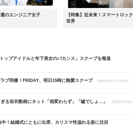
今週のエンジニア女子
【特集】近未来！スマートロック
世界
RTO社トップアイドルと年下美女のバカンス」スクープを報道
ブ同棲！FRIDAY、明日15時に熱愛スクープ
2025年8月27日 22:20
すぎる浴衣動画にネット「相変わらず」「嘘でしょ…」
2026年8月6日 
視線集中！結婚式にともに出席、カリスマ性溢れる姿に注目