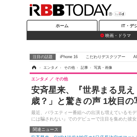
ホーム
IT・デ
映画・ドラマ
注目の話題
iPhone 16
こだわりデスクツアー
A
ホーム
›
エンタメ
›
その他
›
記事
›
写真・画像
エンタメ
その他
安斉星来、『世界まる見え
歳？」と驚きの声 1枚目の
最近、バラエティー番組への出演も増えているモデ
には騙されない』でのデビューで注目を集めた彼女
関連ニュース