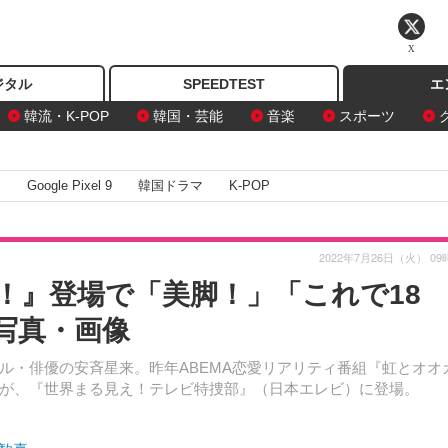
X
ジタル
SPEEDTEST
エ
韓流・K-POP
韓国・芸能
音楽
スポーツ
I
Google Pixel 9
韓国ドラマ
K-POP
2022年7月26日（火） 09
！』登場で「美脚！」「これで18
写真・画像
ル・俳優の安斉星来。昨年ABEMA恋愛リアリティ番組『虹とオオ
が、『世界まる見え！テレビ特捜部』（日本エレビ）に登場。