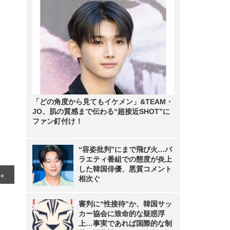
「どの角度から見てもイケメン」&TEAM・
JO、肌の質感まで伝わる“超接近SHOT”に
ファン釘付け！
“容姿批判”にまで飛び火…バ
ラエティ番組での態度が炎上
した韓国俳優、悪質コメント
相次ぐ
審判に“性接待”か、韓国サッ
カー協会に致命的な疑惑浮
上…事実であれば国際的な制