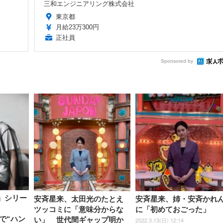
三和エンジニアリング株式会社
東京都
月給23万300円
正社員
Sponsored by
』シリー
安斉星来、太田光のたとえ
安斉星来、姉・安斉かれ
ツッコミに「意味分からな
に「初めておごった」
場で“ハン
い」 世代間ギャップ明か
2022.3.13(日) 12:14