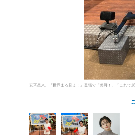
安斉星来、『世界まる見え！』登場で「美脚！」「これで1