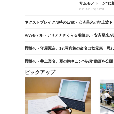
サムモノトーン”に
2022.5.26(木) 14:58
ネクストブレイク期待の17歳・安斉星来が地上波ド
ViViモデル・アリアナさくら＆現役JK・安斉星来
櫻坂46・守屋麗奈、1st写真集の命名は秋元康 
櫻坂46・井上梨名、夏の胸キュン“妄想”動画を公
ピックアップ