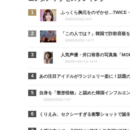
ふっくら胸元をのぞかせ…TWIC
2026年8月6日 6:47
「この人では？」韓国で詐欺容疑を
2026年8月5日 13:17
人気声優・井口裕香の写真集「MOR
2024年10月11日 19:15
あの注目アイドルがランジェリー姿に！話題のグ
自身を「整形怪物」と認めた韓国インフルエ
2026年8月6日 7:47
くりえみ、セクシーすぎる衝撃ショットで誕