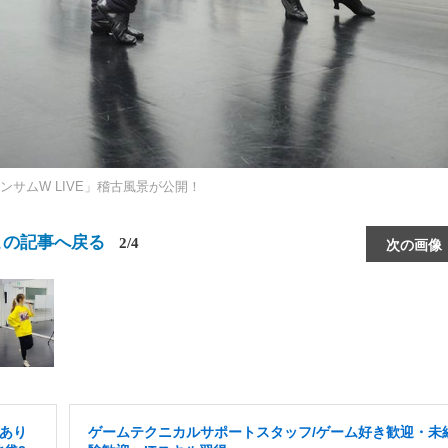
サムW LIVE」稽古風景が公開！
この記事へ戻る
2/4
次の画像
給あり
ゲームテクニカルサポートスタッフ/ゲーム好き歓迎・未