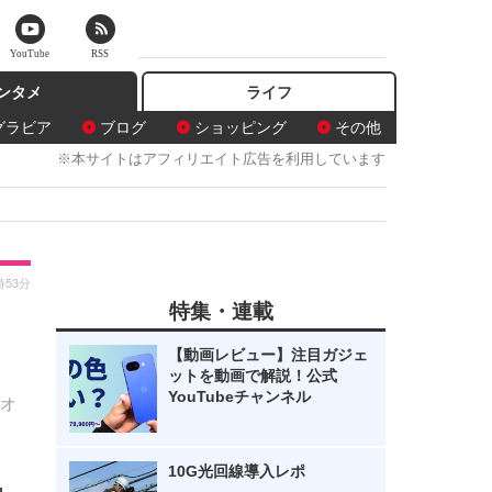
YouTube
RSS
ンタメ
ライフ
グラビア
ブログ
ショッピング
その他
※本サイトはアフィリエイト広告を利用しています
時53分
特集・連載
ン
【動画レビュー】注目ガジェ
ットを動画で解説！公式
YouTubeチャンネル
aオ
10G光回線導入レポ