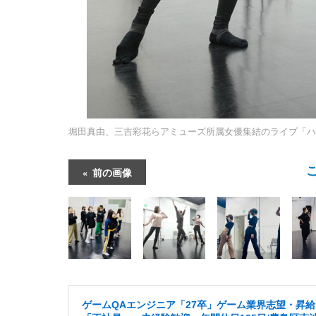
堀田真由、三吉彩花らアミューズ所属女優集結のライブ「ハン
前の画像
ゲームQAエンジニア「27卒」ゲーム業界志望・昇