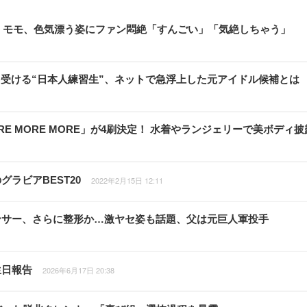
E・モモ、色気漂う姿にファン悶絶「すんごい」「気絶しちゃう」
受ける“日本人練習生”、ネットで急浮上した元アイドル候補とは
E MORE MORE」が4刷決定！ 水着やランジェリーで美ボディ披
ラビアBEST20
2022年2月15日 12:11
ンサー、さらに整形か…激ヤセ姿も話題、父は元巨人軍投手
生日報告
2026年6月17日 20:38