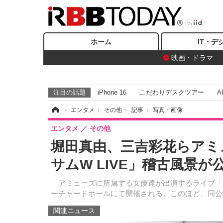
ホーム
IT・デ
映画・ドラマ
注目の話題
iPhone 16
こだわりデスクツアー
A
ホーム
›
エンタメ
›
その他
›
記事
›
写真・画像
エンタメ
その他
堀田真由、三吉彩花らアミ
サムW LIVE」稽古風景が
アミューズに所属する女優達が出演するライブ「ハンサ
ーチャードホールにて開催される。このほど、同公
関連ニュース