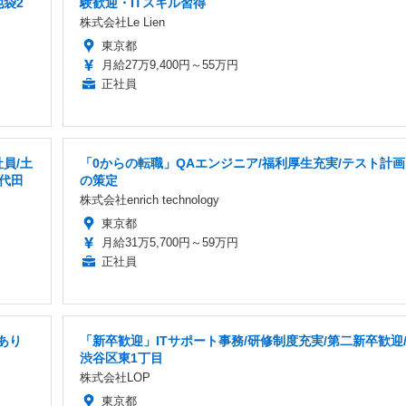
池袋2
験歓迎・ITスキル習得
株式会社Le Lien
東京都
月給27万9,400円～55万円
正社員
員/土
「0からの転職」QAエンジニア/福利厚生充実/テスト計画
代田
の策定
株式会社enrich technology
東京都
月給31万5,700円～59万円
正社員
あり
「新卒歓迎」ITサポート事務/研修制度充実/第二新卒歓迎
渋谷区東1丁目
株式会社LOP
東京都