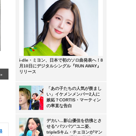
i-dle・ミヨン、日本で初のソロ曲発表へ！8
月10日にデジタルシングル『RUN AWAY』
リリース
「あの子たちの人気が羨まし
い」イケメンメンバー2人に
嫉妬？CORTIS・マーティン
の率直な告白
デカい…影山優佳を彷彿とさ
せる“パツパツ”ユニ姿、
経
tripleSキム・チェヨンがマン