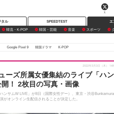
X
ジタル
SPEEDTEST
エ
韓流・K-POP
韓国・芸能
音楽
スポーツ
I
Google Pixel 9
韓国ドラマ
K-POP
2022年3月3日（木） 14
ューズ所属女優集結のライブ「ハ
公開！ 2枚目の写真・画像
ムW LIVE」が8日（国際女性デー）、東京・渋谷Bunkamur
演がオンライン生配信されることが決定した。