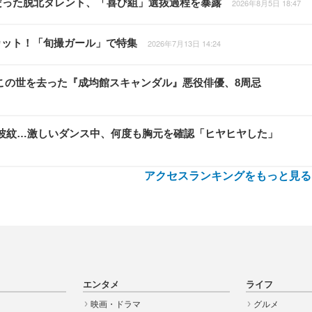
だった脱北タレント、「喜び組」選抜過程を暴露
2026年8月5日 18:47
カット！「旬撮ガール」で特集
2026年7月13日 14:24
然この世を去った『成均館スキャンダル』悪役俳優、8周忌
衣装が波紋…激しいダンス中、何度も胸元を確認「ヒヤヒヤした」
アクセスランキングをもっと見る
エンタメ
ライフ
映画・ドラマ
グルメ