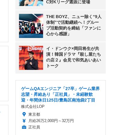
C対Kリーグ選抜に登場
THE BOYZ、ニュー除く“9人
体制”で活動継続へ！グルー
プ活動契約を締結「ファンに
心から感謝」
イ・ドンウク×岡田将生が共
演！韓国ドラマ『殺し屋たち
の店２』会見で和気あいあい
トーク
ゲームQAエンジニア「27卒」ゲーム業界
志望・昇給あり「正社員」・未経験歓
迎・年間休日125日/豊島区南池袋2丁目
株式会社LOP
/
東京都
月給26万2,000円～32万円
正社員