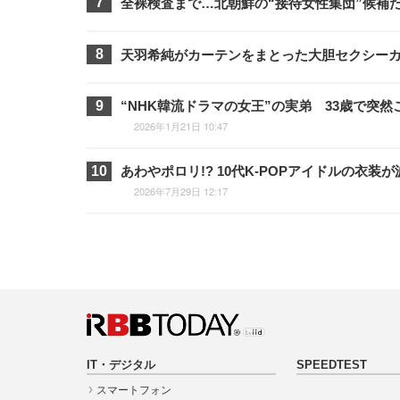
全裸検査まで…北朝鮮の“接待女性集団”候補
天羽希純がカーテンをまとった大胆セクシー
“NHK韓流ドラマの女王”の実弟 33歳で突
2026年1月21日 10:47
あわやポロリ!? 10代K-POPアイドルの
2026年7月29日 12:17
IT・デジタル
SPEEDTEST
スマートフォン