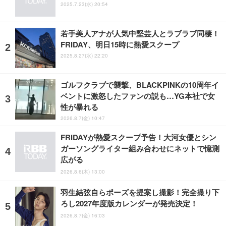
2025.7.23(水) 20:54
若手美人アナが人気中堅芸人とラブラブ同棲！
FRIDAY、明日15時に熱愛スクープ
2025.8.27(水) 22:20
ゴルフクラブで襲撃、BLACKPINKの10周年イ
ベントに激怒したファンの説も…YG本社で女
性が暴れる
2026.8.7(金) 10:47
FRIDAYが熱愛スクープ予告！大河女優とシン
ガーソングライター組み合わせにネットで憶測
広がる
2026.8.6(木) 13:00
羽生結弦自らポーズを提案し撮影！完全撮り下
ろし2027年度版カレンダーが発売決定！
2026.8.7(金) 16:03