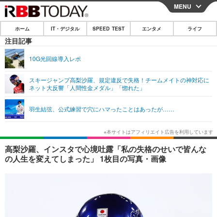
MENU
CLOSE
ホーム
IT・デジタル
SPEED TEST
エンタメ
ライフ
ホーム
注目記事
IT・デジタル
10G光回線導入レポ
IT・デジタルTOP
スマートフォン
SPEED TEST
スキージャンプ高梨沙羅、規定違反で失格！チームメイトの神対応に
ネット大反響「人間性金メダル」「惚れた」
ネタ
ガジェット・ツール
エンタメ
羽生結弦、公式練習で穴にハマったことはあったが……
ショッピング
その他
エンタメTOP
映画・ドラマ
ライフ
韓流・K-POP
韓国・芸能
ライフTOP
グルメ
リリース一覧
高梨沙羅、インスタで心境吐露「私の失格のせいで皆んな
音楽
スポーツ
ペット
ショッピング
の人生を変えてしまった」 1枚目の写真・画像
プッシュ通知の停止方法
グラビア
ブログ
その他
ショッピング
その他