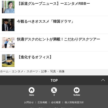
【坂道グループニュース】ーエンタメRBBー
今観るべきオススメ「韓国ドラマ」
快適デスクのヒントが満載！こだわりデスクツアー
【進化するオフィス】
写真・画像
ホーム
›
エンタメ
›
スポーツ
›
記事
›
TOP
Home
X
YouTube
お問合せ
広告掲載
会社概要
個人情報保護方針