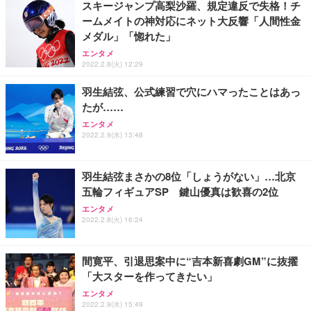
スキージャンプ高梨沙羅、規定違反で失格！チ
ームメイトの神対応にネット大反響「人間性金
メダル」「惚れた」
エンタメ
2022.2.8(火) 12:29
羽生結弦、公式練習で穴にハマったことはあっ
たが……
エンタメ
2022.2.9(水) 13:48
羽生結弦まさかの8位「しょうがない」…北京
五輪フィギュアSP 鍵山優真は歓喜の2位
エンタメ
2022.2.8(火) 16:24
間寛平、引退思案中に“吉本新喜劇GM”に抜擢
「大スターを作ってきたい」
エンタメ
2022.2.9(水) 15:49