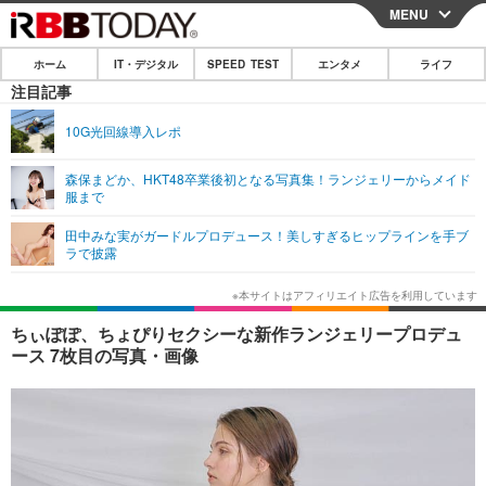
MENU
CLOSE
ホーム
IT・デジタル
SPEED TEST
エンタメ
ライフ
ホーム
注目記事
IT・デジタル
10G光回線導入レポ
IT・デジタルTOP
スマートフォン
SPEED TEST
森保まどか、HKT48卒業後初となる写真集！ランジェリーからメイド
服まで
ネタ
ガジェット・ツール
エンタメ
田中みな実がガードルプロデュース！美しすぎるヒップラインを手ブ
ショッピング
その他
ラで披露
エンタメTOP
映画・ドラマ
ライフ
韓流・K-POP
韓国・芸能
ライフTOP
グルメ
リリース一覧
ちぃぽぽ、ちょぴりセクシーな新作ランジェリープロデュ
音楽
スポーツ
ペット
ショッピング
ース 7枚目の写真・画像
プッシュ通知の停止方法
グラビア
ブログ
その他
ショッピング
その他