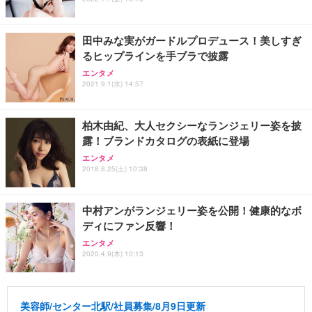
田中みな実がガードルプロデュース！美しすぎ
るヒップラインを手ブラで披露
エンタメ
2021.9.1(水) 14:57
柏木由紀、大人セクシーなランジェリー姿を披
露！ブランドカタログの表紙に登場
エンタメ
2018.8.25(土) 10:38
中村アンがランジェリー姿を公開！健康的なボ
ディにファン反響！
エンタメ
2020.4.9(木) 10:13
美容師/センター北駅/社員募集/8月9日更新