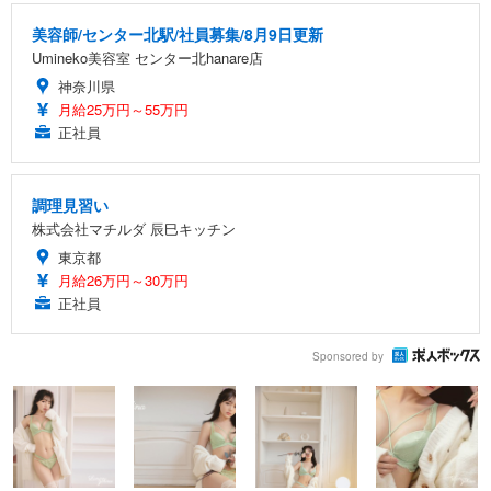
美容師/センター北駅/社員募集/8月9日更新
Umineko美容室 センター北hanare店
神奈川県
月給25万円～55万円
正社員
調理見習い
株式会社マチルダ 辰巳キッチン
東京都
月給26万円～30万円
正社員
Sponsored by