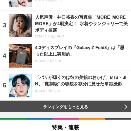
2022.2.15(火) 12:11
人気声優・井口裕香の写真集「MORE MORE
MORE」が4刷決定！ 水着やランジェリーで美
ボディ披露
2024.10.11(金) 19:15
4:3ディスプレイの『Galaxy Z Fold8』は「思
った以上に実用的」
2026.8.9(日) 16:19
「パリが輝くのは彼の美貌のおかげ」BTS・JI
N、“彫刻級”の容貌を存分に見せた単独撮影
2026.8.9(日) 10:47
ランキングをもっと見る
特集・連載