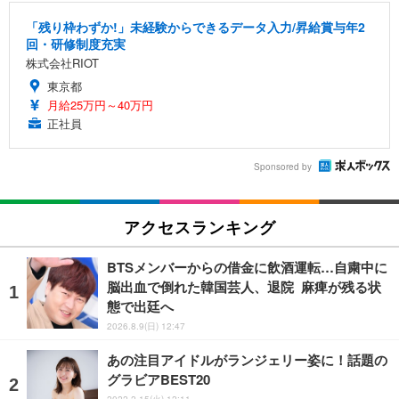
「残り枠わずか!」未経験からできるデータ入力/昇給賞与年2
回・研修制度充実
株式会社RIOT
東京都
月給25万円～40万円
正社員
Sponsored by
アクセスランキング
BTSメンバーからの借金に飲酒運転…自粛中に
脳出血で倒れた韓国芸人、退院 麻痺が残る状
態で出廷へ
2026.8.9(日) 12:47
あの注目アイドルがランジェリー姿に！話題の
グラビアBEST20