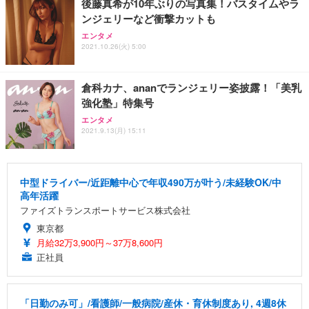
後藤真希が10年ぶりの写真集！バスタイムやラ
ンジェリーなど衝撃カットも
エンタメ
2021.10.26(火) 5:00
倉科カナ、ananでランジェリー姿披露！「美乳
強化塾」特集号
エンタメ
2021.9.13(月) 15:11
中型ドライバー/近距離中心で年収490万が叶う/未経験OK/中
高年活躍
ファイズトランスポートサービス株式会社
東京都
月給32万3,900円～37万8,600円
正社員
「日勤のみ可」/看護師/一般病院/産休・育休制度あり, 4週8休