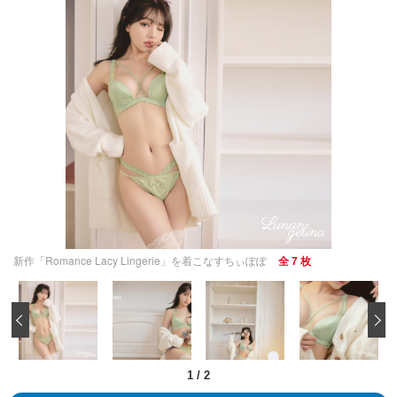
新作「Romance Lacy Lingerie」を着こなすちぃぽぽ
全 7 枚
‹
1
/
2