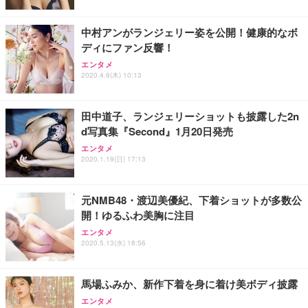
ト 幅52×奥行58.5×高さ84～96cm テレワーク 在宅
像低減 (3年保証 | 輝点保証 | 日本メーカー)
￥3,731
￥4,139
￥34,980
勤務 ブラック
中村アンがランジェリー姿を公開！健康的なボ
ディにファン反響！
エンタメ
2020.4.9(木) 10:13
田中道子、ランジェリーショットも披露した2n
d写真集『Second』1月20日発売
エンタメ
2020.1.19(日) 17:13
元NMB48・渡辺美優紀、下着ショットが多数公
開！ゆるふわ美胸に注目
エンタメ
2020.5.13(水) 18:56
馬場ふみか、新作下着を身に着け美ボディ披露
エンタメ