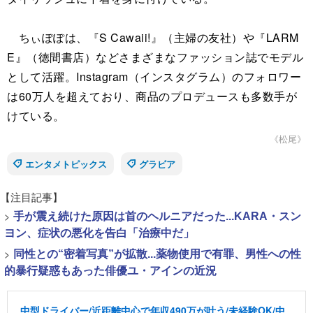
ちぃぽぽは、『S Cawaii!』（主婦の友社）や『LARM
E』（徳間書店）などさまざまなファッション誌でモデル
として活躍。Instagram（インスタグラム）のフォロワー
は60万人を超えており、商品のプロデュースも多数手が
けている。
《松尾》
エンタメトピックス
グラビア
【注目記事】
>
手が震え続けた原因は首のヘルニアだった...KARA・スン
ヨン、症状の悪化を告白「治療中だ」
>
同性との“密着写真”が拡散...薬物使用で有罪、男性への性
的暴行疑惑もあった俳優ユ・アインの近況
中型ドライバー/近距離中心で年収490万が叶う/未経験OK/中