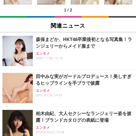
(黒網+黒枠+黒足)
1
/
2
EIZO ビジネス向けプレミアムモニター | FlexScan
SIHOO B100 オフィスチェア／デスクチェア メッシ
Amazonベーシック ペットシーツ 厚型 ワイド 42枚
EV2740X-WT | 27.0型4K UHD・USB Type-C・ホワ
ュチェア 人間工学 疲れない ブラック
x2袋(84枚) ホワイト(吸収面:ライトブルー)
関連ニュース
イト
￥27,999
￥3,234
￥109,572
森保まどか、HKT48卒業後初となる写真集！ラ
ンジェリーからメイド服まで
Sezlife オフィスチェア デスクチェア 疲れない テレ
【純正品】27"ゲーミングモニター DualSense 充電
ネオ・ルーライフ ネオ・オムツ L 中型犬用 26枚入
エンタメ
ワーク チェア 強化バックレスト 30度ロッキング機
フック付き（CFI-ZDM1J）
り 単品
2022.1.7(金) 13:16
能 人間工学 椅子 腰サポート 90度跳ね上げ式アーム
レスト 3Dヘッドレスト ハンガー付き 高反発クッシ
￥49,979
￥1,800
￥7,680
ョン PCチェア 通気性メッシュ ゲーミング/勉強/事
田中みな実がガードルプロデュース！美しすぎ
務用 おしゃれ パソコンチェア (ブラック)
るヒップラインを手ブラで披露
Sezlife オフィスチェア デスクチェア 疲れない テレ
【整備済み品】Dell E2724HS 27インチ 液晶モニタ
Smart Basic(スマートベーシック) 【Amazon.co.jp
エンタメ
ワーク チェア 強化バックレスト 30度ロッキング機
ー フルHD（1920×1080）VA 非光沢 HDMI/DisplayP
限定】 Smart Basic アイリスオーヤマ ペットシーツ
2021.9.1(水) 14:57
能 人間工学 椅子 腰サポート 90度跳ね上げ式アーム
ort/VGA スピーカー内蔵 高さ調整 スイベル VESA対
超厚型 お徳用 ワイド 100枚入 (x 1) (ケース販売)
レスト 3Dヘッドレスト ハンガー付き 高反発クッシ
応 ComfortView ビジネス向け
￥7,680
￥15,800
￥3,670
ョン PCチェア 通気性メッシュ ゲーミング/勉強/事
柏木由紀、大人セクシーなランジェリー姿を披
務用 おしゃれ パソコンチェア (ホワイト)
露！ブランドカタログの表紙に登場
ANDWINT オフィスチェア デスクチェア 肘なし メ
【MiniLED/24.5inch/280Hz/FHD】GRAPHT THE S
アイリスオーヤマ ペットシーツ 超厚型 お徳用 レギ
ッシュ 通気性 ランバーサポート付き 腰サポート ガ
HOOTER Gaming Monitor 24” Essential ゲーミン
エンタメ
ュラー 200枚入【Amazon.co.jp限定】
ス圧無段階昇降 360度回転 キャスター付き コンパク
グモニター QD 24.5インチ 1ms FHD 量子ドット 残
2018.8.25(土) 10:38