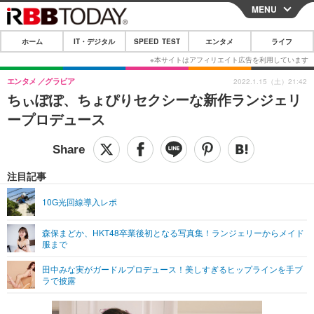
MENU
CLOSE
ホーム
IT・デジタル
SPEED TEST
エンタメ
ライフ
ホーム
IT・デジタル
エンタメ
グラビア
2022.1.15（土）21:42
ちぃぽぽ、ちょぴりセクシーな新作ランジェリ
IT・デジタルTOP
スマートフォン
SPEED TEST
ープロデュース
ネタ
ガジェット・ツール
エンタメ
ショッピング
その他
エンタメTOP
映画・ドラマ
ライフ
注目記事
韓流・K-POP
韓国・芸能
ライフTOP
グルメ
リリース一覧
10G光回線導入レポ
音楽
スポーツ
ペット
ショッピング
プッシュ通知の停止方法
森保まどか、HKT48卒業後初となる写真集！ランジェリーからメイド
服まで
グラビア
ブログ
その他
田中みな実がガードルプロデュース！美しすぎるヒップラインを手ブ
ショッピング
その他
ラで披露