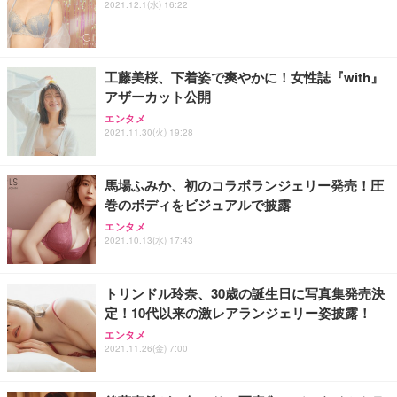
2021.12.1(水) 16:22
工藤美桜、下着姿で爽やかに！女性誌『with』
アザーカット公開
エンタメ
2021.11.30(火) 19:28
馬場ふみか、初のコラボランジェリー発売！圧
巻のボディをビジュアルで披露
エンタメ
2021.10.13(水) 17:43
トリンドル玲奈、30歳の誕生日に写真集発売決
定！10代以来の激レアランジェリー姿披露！
エンタメ
2021.11.26(金) 7:00