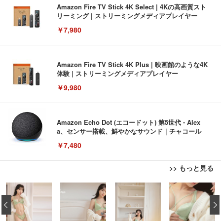
Amazon Fire TV Stick 4K Select | 4Kの高画質スト
リーミング | ストリーミングメディアプレイヤー
￥7,980
Amazon Fire TV Stick 4K Plus | 映画館のような4K
体験 | ストリーミングメディアプレイヤー
￥9,980
Amazon Echo Dot (エコードット) 第5世代 - Alex
a、センサー搭載、鮮やかなサウンド｜チャコール
￥7,480
>> もっと見る
[EdoErgo] オフィスチェア 椅子 テレワーク 疲れな
EIZO ビジネス向けプレミアムモニター | FlexScan
Amazonベーシック ペットシーツ 薄型 レギュラー 1
い 跳ね上げ式アームレスト コンパクト 約105度ロッ
EV3240X-WT | 31.5型4K UHD・USB Type-C・ホワ
‹
回使い捨て 無香料 ホワイト 300枚
キング pc 事務椅子 360度回転 座面昇降 強化ナイロ
イト
ン樹脂ベース 通気性メッシュ 在宅ワーク H-WY01
￥3,373
￥5,699
￥105,595