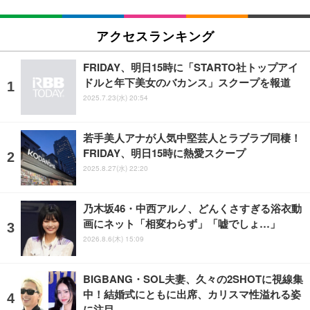
アクセスランキング
FRIDAY、明日15時に「STARTO社トップアイ
ドルと年下美女のバカンス」スクープを報道
2025.7.23(水) 20:54
若手美人アナが人気中堅芸人とラブラブ同棲！
FRIDAY、明日15時に熱愛スクープ
2025.8.27(水) 22:20
乃木坂46・中西アルノ、どんくさすぎる浴衣動
画にネット「相変わらず」「嘘でしょ…」
2026.8.6(木) 15:09
BIGBANG・SOL夫妻、久々の2SHOTに視線集
中！結婚式にともに出席、カリスマ性溢れる姿
に注目