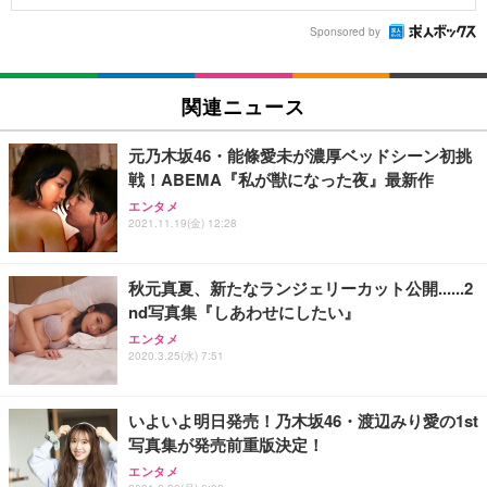
Sponsored by
関連ニュース
元乃木坂46・能條愛未が濃厚ベッドシーン初挑
戦！ABEMA『私が獣になった夜』最新作
エンタメ
2021.11.19(金) 12:28
秋元真夏、新たなランジェリーカット公開......2
nd写真集『しあわせにしたい』
エンタメ
2020.3.25(水) 7:51
いよいよ明日発売！乃木坂46・渡辺みり愛の1st
写真集が発売前重版決定！
エンタメ