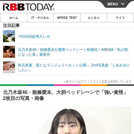
MENU
CLOSE
ホーム
IT・デジタル
SPEED TEST
エンタメ
ライフ
ホーム
注目記事
IT・デジタル
10G光回線導入レポ
IT・デジタルTOP
スマートフォン
SPEED TEST
元乃木坂46・能條愛未が濃厚ベッドシーン初挑戦！ABEMA『私が獣
になった夜』最新作
ネタ
ガジェット・ツール
エンタメ
秋元真夏、新たなランジェリーカット公開......2nd写真集『しあわせに
ショッピング
その他
したい』
エンタメTOP
映画・ドラマ
ライフ
韓流・K-POP
韓国・芸能
ライフTOP
グルメ
リリース一覧
元乃木坂46・能條愛未、大胆ベッドシーンで「強い覚悟」
音楽
スポーツ
ペット
ショッピング
2枚目の写真・画像
プッシュ通知の停止方法
グラビア
ブログ
その他
ショッピング
その他